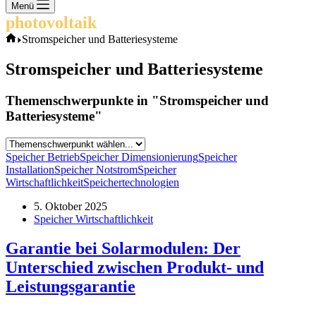
Keine
Menü
Ergebnisse
photovoltaik
.info
Start
Stromspeicher und Batteriesysteme
Stromspeicher und Batteriesysteme
Themenschwerpunkte in "Stromspeicher und
Batteriesysteme"
Speicher Betrieb
Speicher Dimensionierung
Speicher
Installation
Speicher Notstrom
Speicher
Wirtschaftlichkeit
Speichertechnologien
5. Oktober 2025
Speicher Wirtschaftlichkeit
Garantie bei Solarmodulen: Der
Unterschied zwischen Produkt- und
Leistungsgarantie