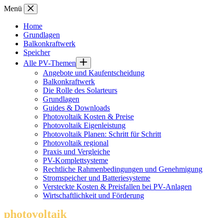
Zum
Menü
Inhalt
springen
Home
Grundlagen
Balkonkraftwerk
Speicher
Alle PV-Themen
Angebote und Kaufentscheidung
Balkonkraftwerk
Die Rolle des Solarteurs
Grundlagen
Guides & Downloads
Photovoltaik Kosten & Preise
Photovoltaik Eigenleistung
Photovoltaik Planen: Schritt für Schritt
Photovoltaik regional
Praxis und Vergleiche
PV-Komplettsysteme
Rechtliche Rahmenbedingungen und Genehmigung
Stromspeicher und Batteriesysteme
Versteckte Kosten & Preisfallen bei PV-Anlagen
Wirtschaftlichkeit und Förderung
photovoltaik
.info