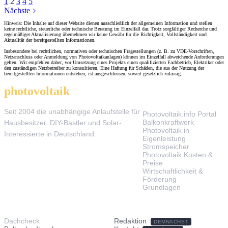
1
2
3
4
5
Nächste
Hinweis: Die Inhalte auf dieser Website dienen ausschließlich der allgemeinen Information und stellen
keine rechtliche, steuerliche oder technische Beratung im Einzelfall dar. Trotz sorgfältiger Recherche und
regelmäßiger Aktualisierung übernehmen wir keine Gewähr für die Richtigkeit, Vollständigkeit und
Aktualität der bereitgestellten Informationen.
Insbesondere bei rechtlichen, normativen oder technischen Fragestellungen (z. B. zu VDE-Vorschriften,
Netzanschluss oder Anmeldung von Photovoltaikanlagen) können im Einzelfall abweichende Anforderungen
gelten. Wir empfehlen daher, vor Umsetzung eines Projekts einen qualifizierten Fachbetrieb, Elektriker oder
den zuständigen Netzbetreiber zu konsultieren. Eine Haftung für Schäden, die aus der Nutzung der
bereitgestellten Informationen entstehen, ist ausgeschlossen, soweit gesetzlich zulässig.
photovoltaik
.info
THEMEN
Seit 2004 die unabhängige Anlaufstelle für
Photovoltaik.info Portal
Balkonkraftwerk
Hausbesitzer, DIY-Bastler und Solar-
Photovoltaik in
Interessierte in Deutschland.
Eigenleistung
Stromspeicher
Photovoltaik Kosten &
Preise
Wirtschaftlichkeit &
Förderung
Grundlagen
TOOLS & SERVICE
ÜBER UNS
Dachcheck
Redaktion
DEMNÄCHST