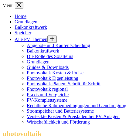
Zum
Menü
Inhalt
springen
Home
Grundlagen
Balkonkraftwerk
Speicher
Alle PV-Themen
Angebote und Kaufentscheidung
Balkonkraftwerk
Die Rolle des Solarteurs
Grundlagen
Guides & Downloads
Photovoltaik Kosten & Preise
Photovoltaik Eigenleistung
Photovoltaik Planen: Schritt für Schritt
Photovoltaik regional
Praxis und Vergleiche
PV-Komplettsysteme
Rechtliche Rahmenbedingungen und Genehmigung
Stromspeicher und Batteriesysteme
Versteckte Kosten & Preisfallen bei PV-Anlagen
Wirtschaftlichkeit und Förderung
photovoltaik
.info