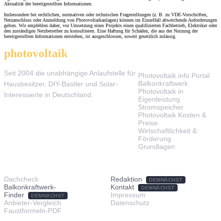
Aktualität der bereitgestellten Informationen.
Insbesondere bei rechtlichen, normativen oder technischen Fragestellungen (z. B. zu VDE-Vorschriften,
Netzanschluss oder Anmeldung von Photovoltaikanlagen) können im Einzelfall abweichende Anforderungen
gelten. Wir empfehlen daher, vor Umsetzung eines Projekts einen qualifizierten Fachbetrieb, Elektriker oder
den zuständigen Netzbetreiber zu konsultieren. Eine Haftung für Schäden, die aus der Nutzung der
bereitgestellten Informationen entstehen, ist ausgeschlossen, soweit gesetzlich zulässig.
photovoltaik
.info
THEMEN
Seit 2004 die unabhängige Anlaufstelle für
Photovoltaik.info Portal
Balkonkraftwerk
Hausbesitzer, DIY-Bastler und Solar-
Photovoltaik in
Interessierte in Deutschland.
Eigenleistung
Stromspeicher
Photovoltaik Kosten &
Preise
Wirtschaftlichkeit &
Förderung
Grundlagen
TOOLS & SERVICE
ÜBER UNS
Dachcheck
Redaktion
DEMNÄCHST
Balkonkraftwerk-
Kontakt
DEMNÄCHST
Finder
Impressum
DEMNÄCHST
Anbieter-Vergleich
Datenschutz
Faustformeln-PDF