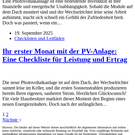
Eine Photovoltaikanlage ist eine bedeutende Investition in Ihre
finanzielle und energetische Unabhängigkeit. Sobald die Module auf
dem Dach montiert sind und der Wechselrichter leise seine Arbeit
aufnimmt, macht sich schnell ein Gefühl der Zufriedenheit breit.
Doch was passiert, wenn ein…
19. September 2025
Checklisten und Leitfäden
Ihr erster Monat mit der PV-Anlage:
Eine Checkliste für Leistung und Ertrag
Die neue Photovoltaikanlage ist auf dem Dach, der Wechselrichter
summt leise im Keller, und die ersten Sonnenstrahlen produzieren
bereits Ihren eigenen, sauberen Strom. Herzlichen Glückwunsch!
Für viele Hausbesitzer markiert dieser Moment den Beginn eines
neuen Energiezeitalters. Doch nach der anfänglichen…
1
2
Nächste
Hinweis: Die Inhalte auf dieser Website dienen ausschließlich der allgemeinen Information und stellen
keine rechtliche, steuerliche oder technische Beratung im Einzelfall dar. Trotz sorgfältiger Recherche und
regelmäßiger Aktualisierung übernehmen wir keine Gewähr für die Richtigkeit, Vollständigkeit und