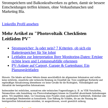
Stromspeichern und Balkonkraftwerken zu geben, damit sie bessere
Entscheidungen treffen können, ohne Verkaufsmaschen und
Marketing Bla.
LinkedIn Profil ansehen
Mehr Artikel zu "Photovoltaik Checklisten
Leitfäden PV"
Stromspeicher: Ja oder nein? 7 Kriterien, ob sich ein
Batteriespeicher für Sie lohnt
Leitfaden zur Interpretation Ihrer Monitoring-Daten: Erträge
richtig lesen und Leistungsabfälle erkennen
PV-Anlage auf Carport, Garage & Gartenhaus: Ein
Planungsleitfaden
Hinweis: Die Inhalte auf dieser Website dienen ausschließlich der allgemeinen Information und stellen
keine rechtliche, steuerliche oder technische Beratung im Einzelfall dar. Trotz sorgfältiger Recherche und
regelmäßiger Aktualisierung übernehmen wir keine Gewähr für die Richtigkeit, Vollständigkeit und
Aktualität der bereitgestellten Informationen.
Insbesondere bei rechtlichen, normativen oder technischen Fragestellungen (z. B. zu VDE-Vorschriften,
Netzanschluss oder Anmeldung von Photovoltaikanlagen) können im Einzelfall abweichende Anforderungen
gelten. Wir empfehlen daher, vor Umsetzung eines Projekts einen qualifizierten Fachbetrieb, Elektriker oder
den zuständigen Netzbetreiber zu konsultieren. Eine Haftung für Schäden, die aus der Nutzung der
bereitgestellten Informationen entstehen, ist ausgeschlossen, soweit gesetzlich zulässig.