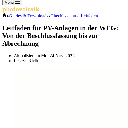
Keine
Menü
Ergebnisse
photovoltaik
.info
Start
Guides & Downloads
Checklisten und Leitfäden
Leitfaden für PV-Anlagen in der WEG:
Von der Beschlussfassung bis zur
Abrechnung
Aktualisiert am
Mo. 24 Nov. 2025
Lesezeit
3 Min