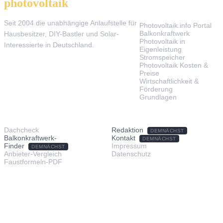
photovoltaik
.info
THEMEN
Seit 2004 die unabhängige Anlaufstelle für
Photovoltaik.info Portal
Balkonkraftwerk
Hausbesitzer, DIY-Bastler und Solar-
Photovoltaik in
Interessierte in Deutschland.
Eigenleistung
Stromspeicher
Photovoltaik Kosten &
Preise
Wirtschaftlichkeit &
Förderung
Grundlagen
TOOLS & SERVICE
ÜBER UNS
Dachcheck
Redaktion
DEMNÄCHST
Balkonkraftwerk-
Kontakt
DEMNÄCHST
Finder
Impressum
DEMNÄCHST
Anbieter-Vergleich
Datenschutz
Faustformeln-PDF