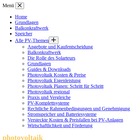
Zum
Menü
Inhalt
springen
Home
Grundlagen
Balkonkraftwerk
Speicher
Alle PV-Themen
Angebote und Kaufentscheidung
Balkonkraftwerk
Die Rolle des Solarteurs
Grundlagen
Guides & Downloads
Photovoltaik Kosten & Preise
Photovoltaik Eigenleistung
Photovoltaik Planen: Schritt für Schritt
Photovoltaik regional
Praxis und Vergleiche
PV-Komplettsysteme
Rechtliche Rahmenbedingungen und Genehmigung
Stromspeicher und Batteriesysteme
Versteckte Kosten & Preisfallen bei PV-Anlagen
Wirtschaftlichkeit und Förderung
photovoltaik
.info