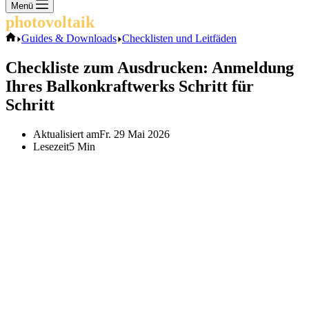
Keine
Menü
Ergebnisse
photovoltaik
.info
Start
Guides & Downloads
Checklisten und Leitfäden
Checkliste zum Ausdrucken: Anmeldung
Ihres Balkonkraftwerks Schritt für
Schritt
Aktualisiert am
Fr. 29 Mai 2026
Lesezeit
5 Min