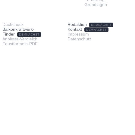
Grundlagen
TOOLS & SERVICE
ÜBER UNS
Dachcheck
Redaktion
DEMNÄCHST
Balkonkraftwerk-
Kontakt
DEMNÄCHST
Finder
Impressum
DEMNÄCHST
Anbieter-Vergleich
Datenschutz
Faustformeln-PDF