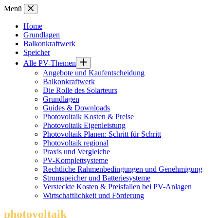
Zum
Menü
Inhalt
springen
Home
Grundlagen
Balkonkraftwerk
Speicher
Alle PV-Themen
Angebote und Kaufentscheidung
Balkonkraftwerk
Die Rolle des Solarteurs
Grundlagen
Guides & Downloads
Photovoltaik Kosten & Preise
Photovoltaik Eigenleistung
Photovoltaik Planen: Schritt für Schritt
Photovoltaik regional
Praxis und Vergleiche
PV-Komplettsysteme
Rechtliche Rahmenbedingungen und Genehmigung
Stromspeicher und Batteriesysteme
Versteckte Kosten & Preisfallen bei PV-Anlagen
Wirtschaftlichkeit und Förderung
photovoltaik
.info