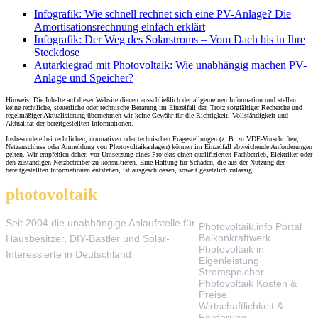
Infografik: Wie schnell rechnet sich eine PV-Anlage? Die
Amortisationsrechnung einfach erklärt
Infografik: Der Weg des Solarstroms – Vom Dach bis in Ihre
Steckdose
Autarkiegrad mit Photovoltaik: Wie unabhängig machen PV-
Anlage und Speicher?
Hinweis: Die Inhalte auf dieser Website dienen ausschließlich der allgemeinen Information und stellen
keine rechtliche, steuerliche oder technische Beratung im Einzelfall dar. Trotz sorgfältiger Recherche und
regelmäßiger Aktualisierung übernehmen wir keine Gewähr für die Richtigkeit, Vollständigkeit und
Aktualität der bereitgestellten Informationen.
Insbesondere bei rechtlichen, normativen oder technischen Fragestellungen (z. B. zu VDE-Vorschriften,
Netzanschluss oder Anmeldung von Photovoltaikanlagen) können im Einzelfall abweichende Anforderungen
gelten. Wir empfehlen daher, vor Umsetzung eines Projekts einen qualifizierten Fachbetrieb, Elektriker oder
den zuständigen Netzbetreiber zu konsultieren. Eine Haftung für Schäden, die aus der Nutzung der
bereitgestellten Informationen entstehen, ist ausgeschlossen, soweit gesetzlich zulässig.
photovoltaik
.info
THEMEN
Seit 2004 die unabhängige Anlaufstelle für
Photovoltaik.info Portal
Balkonkraftwerk
Hausbesitzer, DIY-Bastler und Solar-
Photovoltaik in
Interessierte in Deutschland.
Eigenleistung
Stromspeicher
Photovoltaik Kosten &
Preise
Wirtschaftlichkeit &
Förderung