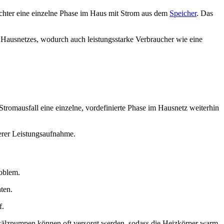
richter eine einzelne Phase im Haus mit Strom aus dem
Speicher
. Das
es Hausnetzes, wodurch auch leistungsstarke Verbraucher wie eine
tromausfall eine einzelne, vordefinierte Phase im Hausnetz weiterhin
lerer Leistungsaufnahme.
roblem.
ten.
f.
wälzpumpen können oft versorgt werden, sodass die Heizkörper warm