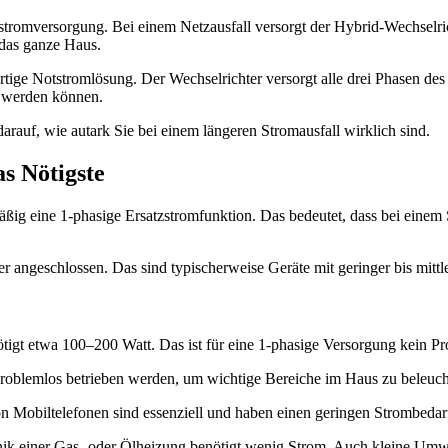
Notstromversorgung. Bei einem Netzausfall versorgt der Hybrid-Wechsel
r das ganze Haus.
ertige Notstromlösung. Der Wechselrichter versorgt alle drei Phasen d
 werden können.
darauf, wie autark Sie bei einem längeren Stromausfall wirklich sind.
s Nötigste
ig eine 1-phasige Ersatzstromfunktion. Das bedeutet, dass bei einem S
r angeschlossen. Das sind typischerweise Geräte mit geringer bis mitt
igt etwa 100–200 Watt. Das ist für eine 1-phasige Versorgung kein P
blemlos betrieben werden, um wichtige Bereiche im Haus zu beleuch
obiltelefonen sind essenziell und haben einen geringen Strombedar
nik einer Gas- oder Ölheizung benötigt wenig Strom. Auch kleine Um