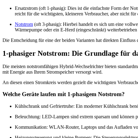
Ersatzstrom (oft 1-phasig): Dies ist die einfachste Form der 
reicht für die wichtigsten, kleineren Verbraucher, aber nicht fü
Notstrom
(oft 3-phasig): Hierbei handelt es sich um eine vollw
Wärmepumpe oder ein E-Herd (eingeschränkt) weiterbetrieben
Die Entscheidung für eine der beiden Varianten hat direkten Einfluss 
1-phasiger Notstrom: Die Grundlage für da
Die meisten notstromfähigen Hybrid-Wechselrichter bieten standardmäß
mit Energie aus Ihrem Stromspeicher versorgt wird.
An diesen einen Stromkreis werden gezielt die wichtigsten Verbrauche
Welche Geräte laufen mit 1-phasigem Notstrom?
Kühlschrank und Gefriertruhe: Ein moderner Kühlschrank benöt
Beleuchtung: LED-Lampen sind extrem sparsam und können pro
Kommunikation: WLAN-Router, Laptops und das Aufladen von M
Heizungssteuerung und kleine Pumpen: Die Steuerungselektro