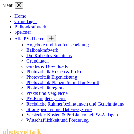
Zum
Menü
Inhalt
springen
Home
Grundlagen
Balkonkraftwerk
Speicher
Alle PV-Themen
Angebote und Kaufentscheidung
Balkonkraftwerk
Die Rolle des Solarteurs
Grundlagen
Guides & Downloads
Photovoltaik Kosten & Preise
Photovoltaik Eigenleistung
Photovoltaik Planen: Schritt für Schritt
Photovoltaik regional
Praxis und Vergleiche
PV-Komplettsysteme
Rechtliche Rahmenbedingungen und Genehmigung
Stromspeicher und Batteriesysteme
Versteckte Kosten & Preisfallen bei PV-Anlagen
Wirtschaftlichkeit und Förderung
photovoltaik
.info