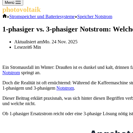
Keine
Menü
Ergebnisse
photovoltaik
.info
Start
Stromspeicher und Batteriesysteme
Speicher Notstrom
1-phasiger vs. 3-phasiger Notstrom: Welch
Aktualisiert am
Mo. 24 Nov. 2025
Lesezeit
6 Min
Ein Stromausfall im Winter: Draußen ist es dunkel und kalt, drinnen fa
Notstrom
springt an.
Doch die Realität ist oft ernüchternd: Während die Kaffeemaschine str
1-phasigem und 3-phasigem
Notstrom
.
Dieser Beitrag erklärt praxisnah, was sich hinter diesen Begriffen ve
und welche nicht.
Ob 1-phasiger Ersatzstrom reicht oder eine 3-phasige Lösung nötig is