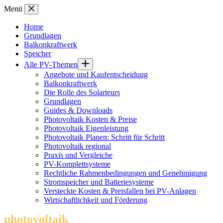
Zum
Menü
Inhalt
springen
Home
Grundlagen
Balkonkraftwerk
Speicher
Alle PV-Themen
Angebote und Kaufentscheidung
Balkonkraftwerk
Die Rolle des Solarteurs
Grundlagen
Guides & Downloads
Photovoltaik Kosten & Preise
Photovoltaik Eigenleistung
Photovoltaik Planen: Schritt für Schritt
Photovoltaik regional
Praxis und Vergleiche
PV-Komplettsysteme
Rechtliche Rahmenbedingungen und Genehmigung
Stromspeicher und Batteriesysteme
Versteckte Kosten & Preisfallen bei PV-Anlagen
Wirtschaftlichkeit und Förderung
photovoltaik
.info