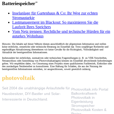
Batteriespeicher"
Inselanlage für Gartenhaus & Co: Ihr Weg zur echten
Stromautarkie
Lastmanagement im Blackout: So maximieren Sie die
Laufzeit Ihres Speichers
Vom Netz trennen: Rechtliche und technische Hürden für ein
autarkes Wohnhaus
Hinweis: Die Inhalte auf dieser Website dienen ausschließlich der allgemeinen Information und stellen
keine rechtliche, steuerliche oder technische Beratung im Einzelfall dar. Trotz sorgfältiger Recherche und
regelmäßiger Aktualisierung übernehmen wir keine Gewähr für die Richtigkeit, Vollständigkeit und
Aktualität der bereitgestellten Informationen.
Insbesondere bei rechtlichen, normativen oder technischen Fragestellungen (z. B. zu VDE-Vorschriften,
Netzanschluss oder Anmeldung von Photovoltaikanlagen) können im Einzelfall abweichende Anforderungen
gelten. Wir empfehlen daher, vor Umsetzung eines Projekts einen qualifizierten Fachbetrieb, Elektriker oder
den zuständigen Netzbetreiber zu konsultieren. Eine Haftung für Schäden, die aus der Nutzung der
bereitgestellten Informationen entstehen, ist ausgeschlossen, soweit gesetzlich zulässig.
photovoltaik
.info
THEMEN
Seit 2004 die unabhängige Anlaufstelle für
Photovoltaik.info Portal
Balkonkraftwerk
Hausbesitzer, DIY-Bastler und Solar-
Photovoltaik in
Interessierte in Deutschland.
Eigenleistung
Stromspeicher
Photovoltaik Kosten &
Preise