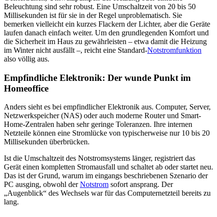
Beleuchtung sind sehr robust. Eine Umschaltzeit von 20 bis 50
Millisekunden ist für sie in der Regel unproblematisch. Sie
bemerken vielleicht ein kurzes Flackern der Lichter, aber die Geräte
laufen danach einfach weiter. Um den grundlegenden Komfort und
die Sicherheit im Haus zu gewährleisten – etwa damit die Heizung
im Winter nicht ausfällt –, reicht eine Standard-
Notstromfunktion
also völlig aus.
Empfindliche Elektronik: Der wunde Punkt im
Homeoffice
Anders sieht es bei empfindlicher Elektronik aus. Computer, Server,
Netzwerkspeicher (NAS) oder auch moderne Router und Smart-
Home-Zentralen haben sehr geringe Toleranzen. Ihre internen
Netzteile können eine Stromlücke von typischerweise nur 10 bis 20
Millisekunden überbrücken.
Ist die Umschaltzeit des Notstromsystems länger, registriert das
Gerät einen kompletten Stromausfall und schaltet ab oder startet neu.
Das ist der Grund, warum im eingangs beschriebenen Szenario der
PC ausging, obwohl der
Notstrom
sofort ansprang. Der
„Augenblick“ des Wechsels war für das Computernetzteil bereits zu
lang.