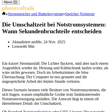
Keine
Menü
Ergebnisse
photovoltaik
.info
Start
Stromspeicher und Batteriesysteme
Speicher Notstrom
Die Umschaltzeit bei Notstromsystemen:
Wann Sekundenbruchteile entscheiden
Aktualisiert am
Mo. 24 Nov. 2025
Lesezeit
6 Min
Ein kurzer Stromausfall: Die Lichter flackern, sind aber nach einem
Augenblick wieder da. Heizung und Kühlschrank laufen weiter, als
wäre nichts gewesen. Doch im Arbeitszimmer die böse
Überraschung: Der Computer ist neu gestartet und die
ungespeicherte Arbeit der letzten Stunde verloren.
Dieses Szenario kennen viele Besitzer von Notstromsystemen, die
sich fragen, warum empfindliche Geräte trotz funktionierender
Notstromversorgung ausfallen. Die Antwort liegt in einem oft
übersehenen Detail: der Umschaltzeit.
Ob Standard-
Notstromfunktion
oder USV-Lösung: Die passende