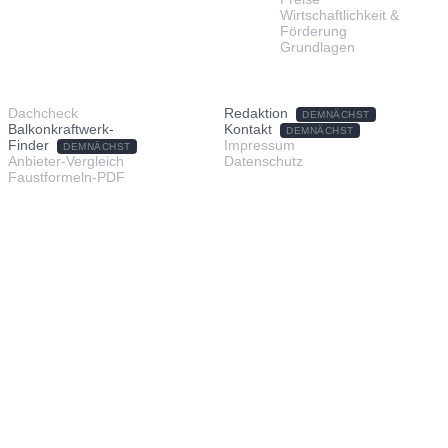
Wirtschaftlichkeit &
Förderung
Grundlagen
TOOLS & SERVICE
ÜBER UNS
Dachcheck
Redaktion
DEMNÄCHST
Balkonkraftwerk-
Kontakt
DEMNÄCHST
Finder
Impressum
DEMNÄCHST
Anbieter-Vergleich
Datenschutz
Faustformeln-PDF