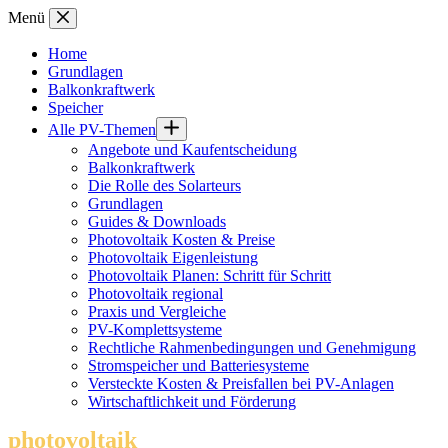
Zum
Menü
Inhalt
springen
Home
Grundlagen
Balkonkraftwerk
Speicher
Alle PV-Themen
Angebote und Kaufentscheidung
Balkonkraftwerk
Die Rolle des Solarteurs
Grundlagen
Guides & Downloads
Photovoltaik Kosten & Preise
Photovoltaik Eigenleistung
Photovoltaik Planen: Schritt für Schritt
Photovoltaik regional
Praxis und Vergleiche
PV-Komplettsysteme
Rechtliche Rahmenbedingungen und Genehmigung
Stromspeicher und Batteriesysteme
Versteckte Kosten & Preisfallen bei PV-Anlagen
Wirtschaftlichkeit und Förderung
photovoltaik
.info