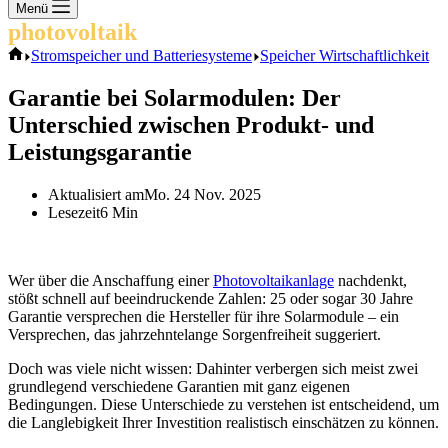
Keine
Menü
Ergebnisse
photovoltaik
.info
Start
Stromspeicher und Batteriesysteme
Speicher Wirtschaftlichkeit
Garantie bei Solarmodulen: Der
Unterschied zwischen Produkt- und
Leistungsgarantie
Aktualisiert am
Mo. 24 Nov. 2025
Lesezeit
6 Min
Wer über die Anschaffung einer
Photovoltaikanlage
nachdenkt,
stößt schnell auf beeindruckende Zahlen: 25 oder sogar 30 Jahre
Garantie versprechen die Hersteller für ihre Solarmodule – ein
Versprechen, das jahrzehntelange Sorgenfreiheit suggeriert.
Doch was viele nicht wissen: Dahinter verbergen sich meist zwei
grundlegend verschiedene Garantien mit ganz eigenen
Bedingungen. Diese Unterschiede zu verstehen ist entscheidend, um
die Langlebigkeit Ihrer Investition realistisch einschätzen zu können.