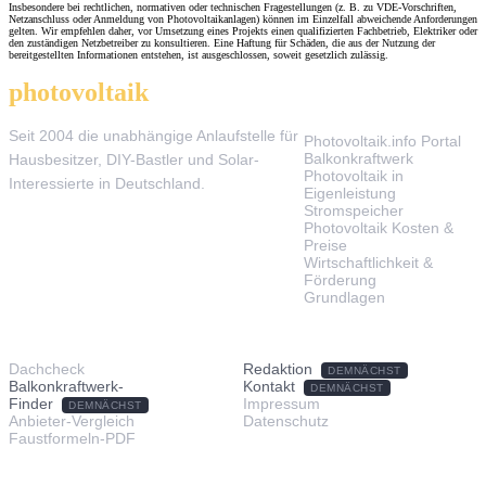
Insbesondere bei rechtlichen, normativen oder technischen Fragestellungen (z. B. zu VDE-Vorschriften,
Netzanschluss oder Anmeldung von Photovoltaikanlagen) können im Einzelfall abweichende Anforderungen
gelten. Wir empfehlen daher, vor Umsetzung eines Projekts einen qualifizierten Fachbetrieb, Elektriker oder
den zuständigen Netzbetreiber zu konsultieren. Eine Haftung für Schäden, die aus der Nutzung der
bereitgestellten Informationen entstehen, ist ausgeschlossen, soweit gesetzlich zulässig.
photovoltaik
.info
THEMEN
Seit 2004 die unabhängige Anlaufstelle für
Photovoltaik.info Portal
Balkonkraftwerk
Hausbesitzer, DIY-Bastler und Solar-
Photovoltaik in
Interessierte in Deutschland.
Eigenleistung
Stromspeicher
Photovoltaik Kosten &
Preise
Wirtschaftlichkeit &
Förderung
Grundlagen
TOOLS & SERVICE
ÜBER UNS
Dachcheck
Redaktion
DEMNÄCHST
Balkonkraftwerk-
Kontakt
DEMNÄCHST
Finder
Impressum
DEMNÄCHST
Anbieter-Vergleich
Datenschutz
Faustformeln-PDF