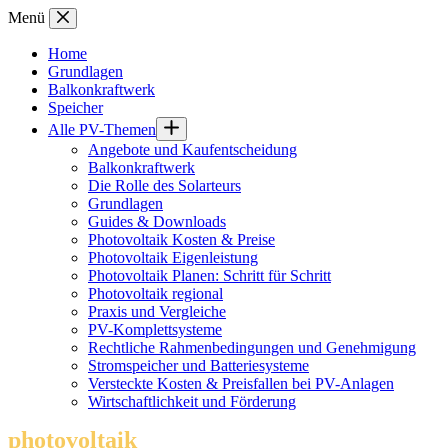
Zum
Menü
Inhalt
springen
Home
Grundlagen
Balkonkraftwerk
Speicher
Alle PV-Themen
Angebote und Kaufentscheidung
Balkonkraftwerk
Die Rolle des Solarteurs
Grundlagen
Guides & Downloads
Photovoltaik Kosten & Preise
Photovoltaik Eigenleistung
Photovoltaik Planen: Schritt für Schritt
Photovoltaik regional
Praxis und Vergleiche
PV-Komplettsysteme
Rechtliche Rahmenbedingungen und Genehmigung
Stromspeicher und Batteriesysteme
Versteckte Kosten & Preisfallen bei PV-Anlagen
Wirtschaftlichkeit und Förderung
photovoltaik
.info