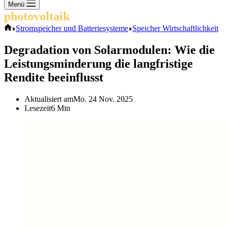
Keine
Menü
Ergebnisse
photovoltaik
.info
Start
Stromspeicher und Batteriesysteme
Speicher Wirtschaftlichkeit
Degradation von Solarmodulen: Wie die
Leistungsminderung die langfristige
Rendite beeinflusst
Aktualisiert am
Mo. 24 Nov. 2025
Lesezeit
6 Min