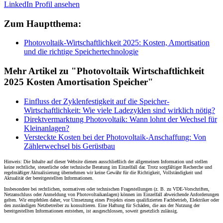
LinkedIn Profil ansehen
Zum Hauptthema:
Photovoltaik-Wirtschaftlichkeit 2025: Kosten, Amortisation
und die richtige Speichertechnologie
Mehr Artikel zu "Photovoltaik Wirtschaftlichkeit
2025 Kosten Amortisation Speicher"
Einfluss der Zyklenfestigkeit auf die Speicher-
Wirtschaftlichkeit: Wie viele Ladezyklen sind wirklich nötig?
Direktvermarktung Photovoltaik: Wann lohnt der Wechsel für
Kleinanlagen?
Versteckte Kosten bei der Photovoltaik-Anschaffung: Von
Zählerwechsel bis Gerüstbau
Hinweis: Die Inhalte auf dieser Website dienen ausschließlich der allgemeinen Information und stellen
keine rechtliche, steuerliche oder technische Beratung im Einzelfall dar. Trotz sorgfältiger Recherche und
regelmäßiger Aktualisierung übernehmen wir keine Gewähr für die Richtigkeit, Vollständigkeit und
Aktualität der bereitgestellten Informationen.
Insbesondere bei rechtlichen, normativen oder technischen Fragestellungen (z. B. zu VDE-Vorschriften,
Netzanschluss oder Anmeldung von Photovoltaikanlagen) können im Einzelfall abweichende Anforderungen
gelten. Wir empfehlen daher, vor Umsetzung eines Projekts einen qualifizierten Fachbetrieb, Elektriker oder
den zuständigen Netzbetreiber zu konsultieren. Eine Haftung für Schäden, die aus der Nutzung der
bereitgestellten Informationen entstehen, ist ausgeschlossen, soweit gesetzlich zulässig.