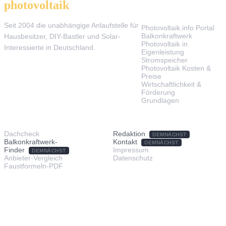
photovoltaik
.info
THEMEN
Seit 2004 die unabhängige Anlaufstelle für
Photovoltaik.info Portal
Balkonkraftwerk
Hausbesitzer, DIY-Bastler und Solar-
Photovoltaik in
Interessierte in Deutschland.
Eigenleistung
Stromspeicher
Photovoltaik Kosten &
Preise
Wirtschaftlichkeit &
Förderung
Grundlagen
TOOLS & SERVICE
ÜBER UNS
Dachcheck
Redaktion
DEMNÄCHST
Balkonkraftwerk-
Kontakt
DEMNÄCHST
Finder
Impressum
DEMNÄCHST
Anbieter-Vergleich
Datenschutz
Faustformeln-PDF