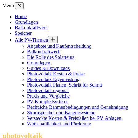
Zum
Menü
Inhalt
springen
Home
Grundlagen
Balkonkraftwerk
Speicher
Alle PV-Themen
Angebote und Kaufentscheidung
Balkonkraftwerk
Die Rolle des Solarteurs
Grundlagen
Guides & Downloads
Photovoltaik Kosten & Preise
Photovoltaik Eigenleistung
Photovoltaik Planen: Schritt für Schritt
Photovoltaik regional
Praxis und Vergleiche
PV-Komplettsysteme
Rechtliche Rahmenbedingungen und Genehmigung
Stromspeicher und Batteriesysteme
Versteckte Kosten & Preisfallen bei PV-Anlagen
Wirtschaftlichkeit und Förderung
photovoltaik
.info