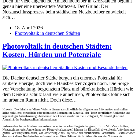
Doch für viele angehende Anlagenbetreiber in Großstädten beginnt
genau hier eine unerwartete Wartezeit. Der Grund: Der
Netzanschlussprozess beim städtischen Netzbetreiber entwickelt
sich…
18. April 2026
Photovoltaik in deutschen Städten
Photovoltaik in deutschen Städten:
Kosten, Hürden und Potenziale
Die Dächer deutscher Städte bergen ein enormes Potenzial für
saubere Energie, doch viele Hausbesitzer zögern noch. Die Sorge
vor Verschattung, begrenztem Platz und bürokratischen Hürden wie
dem Denkmalschutz lässt viele annehmen, Photovoltaik lohne sich
im urbanen Raum nicht. Doch diese…
Hinweis: Die Inhalte auf dieser Website dienen ausschließlich der allgemeinen Information und stellen
keine rechtliche, steuerliche oder technische Beratung im Einzelfall dar. Trotz sorgfältiger Recherche und
regelmäßiger Aktualisierung übernehmen wir keine Gewähr für die Richtigkeit, Vollständigkeit und
Aktualität der bereitgestellten Informationen.
Insbesondere bei rechtlichen, normativen oder technischen Fragestellungen (z. B. zu VDE-Vorschriften,
Netzanschluss oder Anmeldung von Photovoltaikanlagen) können im Einzelfall abweichende Anforderungen
gelten. Wir empfehlen daher, vor Umsetzung eines Projekts einen qualifizierten Fachbetrieb, Elektriker oder
den zuständigen Netzbetreiber zu konsultieren. Eine Haftung für Schäden, die aus der Nutzung der