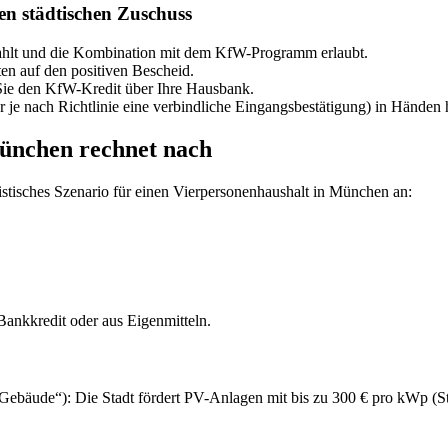
en städtischen Zuschuss
 zahlt und die Kombination mit dem KfW-Programm erlaubt.
rten auf den positiven Bescheid.
 Sie den KfW-Kredit über Ihre Hausbank.
r je nach Richtlinie eine verbindliche Eingangsbestätigung) in Händen ha
München rechnet nach
alistisches Szenario für einen Vierpersonenhaushalt in München an:
Bankkredit oder aus Eigenmitteln.
bäude“): Die Stadt fördert PV-Anlagen mit bis zu 300 € pro kWp (St