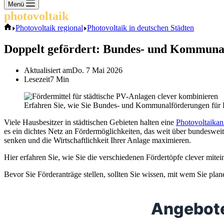
Keine
Menü
Ergebnisse
photovoltaik
.info
Start
Photovoltaik regional
Photovoltaik in deutschen Städten
Doppelt gefördert: Bundes- und Kommunal
Aktualisiert am
Do. 7 Mai 2026
Lesezeit
7 Min
Erfahren Sie, wie Sie Bundes- und Kommunalförderungen für Ph
Viele Hausbesitzer in städtischen Gebieten halten eine
Photovoltaikan
es ein dichtes Netz an Fördermöglichkeiten, das weit über bundesw
senken und die Wirtschaftlichkeit Ihrer Anlage maximieren.
Hier erfahren Sie, wie Sie die verschiedenen Fördertöpfe clever mitei
Bevor Sie Förderanträge stellen, sollten Sie wissen, mit wem Sie pla
Angebote