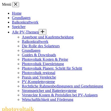
Zum
Menü
Inhalt
springen
Home
Grundlagen
Balkonkraftwerk
Speicher
Alle PV-Themen
Angebote und Kaufentscheidung
Balkonkraftwerk
Die Rolle des Solarteurs
Grundlagen
Guides & Downloads
Photovoltaik Kosten & Preise
Photovoltaik Eigenleistung
Photovoltaik Planen: Schritt für Schritt
Photovoltaik regional
Praxis und Vergleiche
PV-Komplettsysteme
Rechtliche Rahmenbedingungen und Genehmigung
Stromspeicher und Batteriesysteme
Versteckte Kosten & Preisfallen bei PV-Anlagen
Wirtschaftlichkeit und Förderung
photovoltaik
.info