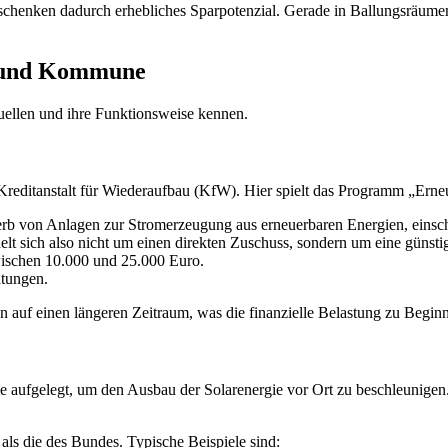
henken dadurch erhebliches Sparpotenzial. Gerade in Ballungsräumen, w
d und Kommune
quellen und ihre Funktionsweise kennen.
 Kreditanstalt für Wiederaufbau (KfW). Hier spielt das Programm „Erneu
rb von Anlagen zur Stromerzeugung aus erneuerbaren Energien, einschl
elt sich also nicht um einen direkten Zuschuss, sondern um eine günst
zwischen 10.000 und 25.000 Euro.
htungen.
en auf einen längeren Zeitraum, was die finanzielle Belastung zu Beginn
fgelegt, um den Ausbau der Solarenergie vor Ort zu beschleunigen. D
 als die des Bundes. Typische Beispiele sind: