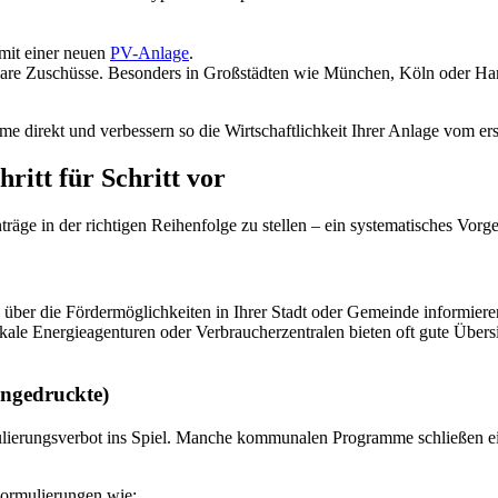
mit einer neuen
PV-Anlage
.
lbare Zuschüsse. Besonders in Großstädten wie München, Köln oder Ham
me direkt und verbessern so die Wirtschaftlichkeit Ihrer Anlage vom er
ritt für Schritt vor
äge in der richtigen Reihenfolge zu stellen – ein systematisches Vorge
 über die Fördermöglichkeiten in Ihrer Stadt oder Gemeinde informieren
ale Energieagenturen oder Verbraucherzentralen bieten oft gute Übersic
ingedruckte)
mulierungsverbot ins Spiel. Manche kommunalen Programme schließen ei
 Formulierungen wie: