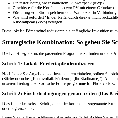
Ein fester Betrag pro installiertem Kilowattpeak (kWp).
Zuschüsse für die Kombination von PV mit einem Gründach.
Förderung von Stromspeichern oder Wallboxen in Verbindung 
Wie wird gefördert? In der Regel durch direkte, nicht rückzah
Kilowattpeak (kWp) betragen.
Diese lokalen Fördermittel reduzieren die anfängliche Investitionssum
Strategische Kombination: So gehen Sie Sch
Die Kunst liegt darin, die passenden Programme zu finden und die Antr
Schritt 1: Lokale Fördertöpfe identifizieren
Noch bevor Sie Angebote von Installateuren einholen, sollten Sie sich
(Stichwortsuche: „Photovoltaik Förderung [Ihr Stadtname]“). Auch lok
unserem Beitrag über städtische Förderprogramme für Photovoltaik.
Schritt 2: Förderbedingungen genau prüfen (Das Kle
Dies ist der kritischste Schritt, denn hier kommt das sogenannte Ku
oder begrenzen sie.
Lesen Sie die Förderrichtlinien daher sehr sorgfältig. Achten Sie auf