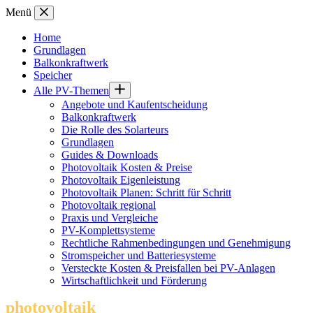
Zum
Menü
Inhalt
springen
Home
Grundlagen
Balkonkraftwerk
Speicher
Alle PV-Themen
Angebote und Kaufentscheidung
Balkonkraftwerk
Die Rolle des Solarteurs
Grundlagen
Guides & Downloads
Photovoltaik Kosten & Preise
Photovoltaik Eigenleistung
Photovoltaik Planen: Schritt für Schritt
Photovoltaik regional
Praxis und Vergleiche
PV-Komplettsysteme
Rechtliche Rahmenbedingungen und Genehmigung
Stromspeicher und Batteriesysteme
Versteckte Kosten & Preisfallen bei PV-Anlagen
Wirtschaftlichkeit und Förderung
photovoltaik
.info