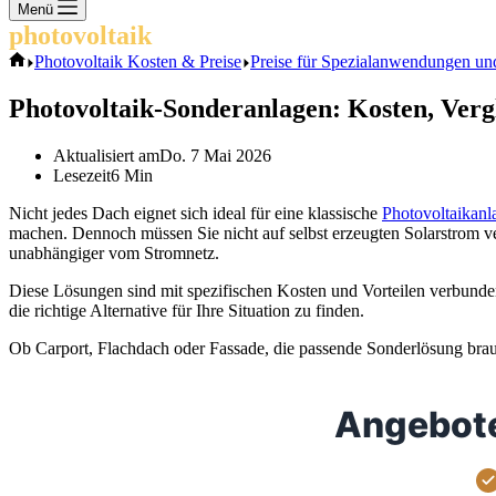
Keine
Menü
Ergebnisse
photovoltaik
.info
Start
Photovoltaik Kosten & Preise
Preise für Spezialanwendungen un
Photovoltaik-Sonderanlagen: Kosten, Vergl
Aktualisiert am
Do. 7 Mai 2026
Lesezeit
6 Min
Nicht jedes Dach eignet sich ideal für eine klassische
Photovoltaikanl
machen. Dennoch müssen Sie nicht auf selbst erzeugten Solarstrom v
unabhängiger vom Stromnetz.
Diese Lösungen sind mit spezifischen Kosten und Vorteilen verbunden
die richtige Alternative für Ihre Situation zu finden.
Ob Carport, Flachdach oder Fassade, die passende Sonderlösung brauc
Angebote