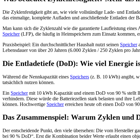
Die Zyklenfestigkeit gibt an, wie viele vollständige Lade- und Entla
das einmalige, komplette Aufladen und anschließende Entladen der Ba
Man kann sich die Zyklenzahl wie die garantierte Laufleistung eines
Speicher
(LFP), die häufig in Heimspeichern zum Einsatz kommen, er
Praxisbeispiel: Ein durchschnittlicher Haushalt nutzt seinen
Speicher
a
Lebensdauer von über 20 Jahren (6.000 Zyklen / 250 Zyklen pro Jahr = 
Die Entladetiefe (DoD): Wie viel Energie i
Während die Nennkapazität eines
Speichers
(z. B. 10 kWh) angibt, wi
tatsächlich nutzen können.
Ein
Speicher
mit 10 kWh Kapazität und einem DoD von 90 % stellt Ihn
verhindern. Diese würde die Batteriezellen stark belasten und ihre L
können. Hochwertige
Speicher
erreichen heute oft einen DoD von 90
Das Zusammenspiel: Warum Zyklen und Do
Der entscheidende Punkt, den viele übersehen: Die vom Hersteller gar
bei 90 % DoD“. Erst die Kombination beider Werte erlaubt einen obj