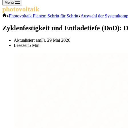
Keine
Menü
Ergebnisse
photovoltaik
.info
Start
Photovoltaik Planen: Schritt für Schritt
Auswahl der Systemkompo
Zyklenfestigkeit und Entladetiefe (DoD):
Aktualisiert am
Fr. 29 Mai 2026
Lesezeit
5 Min