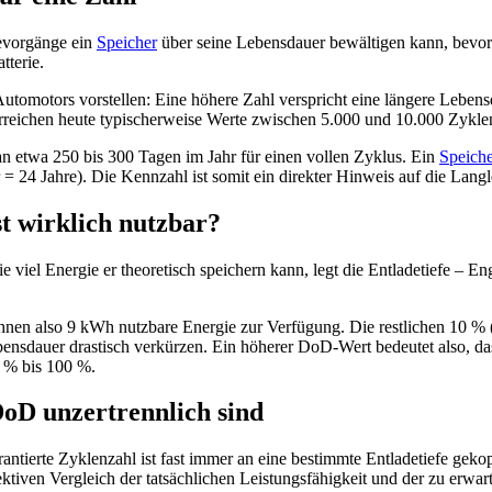
devorgänge ein
Speicher
über seine Lebensdauer bewältigen kann, bevor 
tterie.
 Automotors vorstellen: Eine höhere Zahl verspricht eine längere Leb
reichen heute typischerweise Werte zwischen 5.000 und 10.000 Zykle
n etwa 250 bis 300 Tagen im Jahr für einen vollen Zyklus. Ein
Speiche
24 Jahre). Die Kennzahl ist somit ein direkter Hinweis auf die Langleb
st wirklich nutzbar?
e viel Energie er theoretisch speichern kann, legt die Entladetiefe – E
en also 9 kWh nutzbare Energie zur Verfügung. Die restlichen 10 % (
ebensdauer drastisch verkürzen. Ein höherer DoD-Wert bedeutet also, d
 % bis 100 %.
D unzertrennlich sind
antierte Zyklenzahl ist fast immer an eine bestimmte Entladetiefe gek
ektiven Vergleich der tatsächlichen Leistungsfähigkeit und der zu er