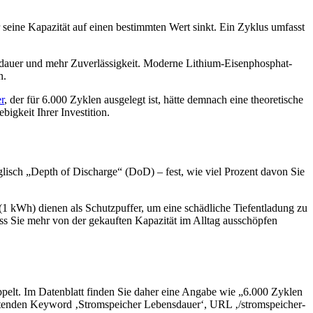
seine Kapazität auf einen bestimmten Wert sinkt. Ein Zyklus umfasst
ensdauer und mehr Zuverlässigkeit. Moderne Lithium-Eisenphosphat-
n.
r
, der für 6.000 Zyklen ausgelegt ist, hätte demnach eine theoretische
igkeit Ihrer Investition.
nglisch „Depth of Discharge“ (DoD) – fest, wie viel Prozent davon Sie
1 kWh) dienen als Schutzpuffer, um eine schädliche Tiefentladung zu
ass Sie mehr von der gekauften Kapazität im Alltag ausschöpfen
oppelt. Im Datenblatt finden Sie daher eine Angabe wie „6.000 Zyklen
wartenden Keyword ‚Stromspeicher Lebensdauer‘, URL ‚/stromspeicher-