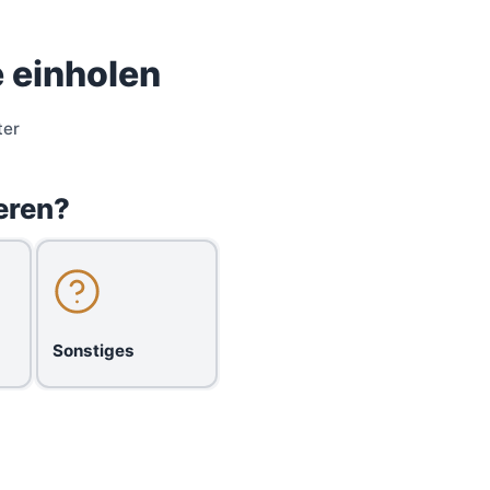
 einholen
ter
eren?
Sonstiges