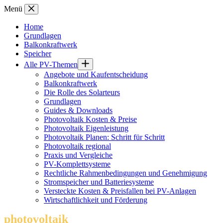
Zum
Menü
Inhalt
springen
Home
Grundlagen
Balkonkraftwerk
Speicher
Alle PV-Themen
Angebote und Kaufentscheidung
Balkonkraftwerk
Die Rolle des Solarteurs
Grundlagen
Guides & Downloads
Photovoltaik Kosten & Preise
Photovoltaik Eigenleistung
Photovoltaik Planen: Schritt für Schritt
Photovoltaik regional
Praxis und Vergleiche
PV-Komplettsysteme
Rechtliche Rahmenbedingungen und Genehmigung
Stromspeicher und Batteriesysteme
Versteckte Kosten & Preisfallen bei PV-Anlagen
Wirtschaftlichkeit und Förderung
photovoltaik
.info