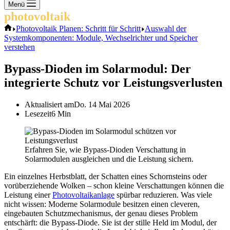
Keine
Menü
Ergebnisse
photovoltaik
.info
Start
Photovoltaik Planen: Schritt für Schritt
Auswahl der
Systemkomponenten: Module, Wechselrichter und Speicher
verstehen
Bypass-Dioden im Solarmodul: Der
integrierte Schutz vor Leistungsverlusten
Aktualisiert am
Do. 14 Mai 2026
Lesezeit
6 Min
Erfahren Sie, wie Bypass-Dioden Verschattung in
Solarmodulen ausgleichen und die Leistung sichern.
Ein einzelnes Herbstblatt, der Schatten eines Schornsteins oder
vorüberziehende Wolken – schon kleine Verschattungen können die
Leistung einer
Photovoltaikanlage
spürbar reduzieren. Was viele
nicht wissen: Moderne Solarmodule besitzen einen cleveren,
eingebauten Schutzmechanismus, der genau dieses Problem
entschärft: die Bypass-Diode. Sie ist der stille Held im Modul, der