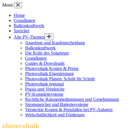
Zum
Menü
Inhalt
springen
Home
Grundlagen
Balkonkraftwerk
Speicher
Alle PV-Themen
Angebote und Kaufentscheidung
Balkonkraftwerk
Die Rolle des Solarteurs
Grundlagen
Guides & Downloads
Photovoltaik Kosten & Preise
Photovoltaik Eigenleistung
Photovoltaik Planen: Schritt für Schritt
Photovoltaik regional
Praxis und Vergleiche
PV-Komplettsysteme
Rechtliche Rahmenbedingungen und Genehmigung
Stromspeicher und Batteriesysteme
Versteckte Kosten & Preisfallen bei PV-Anlagen
Wirtschaftlichkeit und Förderung
photovoltaik
.info