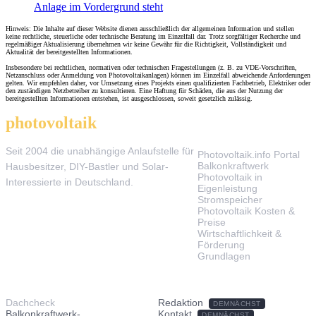
Anlage im Vordergrund steht
Hinweis: Die Inhalte auf dieser Website dienen ausschließlich der allgemeinen Information und stellen
keine rechtliche, steuerliche oder technische Beratung im Einzelfall dar. Trotz sorgfältiger Recherche und
regelmäßiger Aktualisierung übernehmen wir keine Gewähr für die Richtigkeit, Vollständigkeit und
Aktualität der bereitgestellten Informationen.
Insbesondere bei rechtlichen, normativen oder technischen Fragestellungen (z. B. zu VDE-Vorschriften,
Netzanschluss oder Anmeldung von Photovoltaikanlagen) können im Einzelfall abweichende Anforderungen
gelten. Wir empfehlen daher, vor Umsetzung eines Projekts einen qualifizierten Fachbetrieb, Elektriker oder
den zuständigen Netzbetreiber zu konsultieren. Eine Haftung für Schäden, die aus der Nutzung der
bereitgestellten Informationen entstehen, ist ausgeschlossen, soweit gesetzlich zulässig.
photovoltaik
.info
THEMEN
Seit 2004 die unabhängige Anlaufstelle für
Photovoltaik.info Portal
Balkonkraftwerk
Hausbesitzer, DIY-Bastler und Solar-
Photovoltaik in
Interessierte in Deutschland.
Eigenleistung
Stromspeicher
Photovoltaik Kosten &
Preise
Wirtschaftlichkeit &
Förderung
Grundlagen
TOOLS & SERVICE
ÜBER UNS
Dachcheck
Redaktion
DEMNÄCHST
Balkonkraftwerk-
Kontakt
DEMNÄCHST