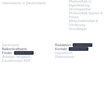
Photovoltaik in
Interessierte in Deutschland.
Eigenleistung
Stromspeicher
Photovoltaik Kosten &
Preise
Wirtschaftlichkeit &
Förderung
Grundlagen
TOOLS & SERVICE
ÜBER UNS
Dachcheck
Redaktion
DEMNÄCHST
Balkonkraftwerk-
Kontakt
DEMNÄCHST
Finder
Impressum
DEMNÄCHST
Anbieter-Vergleich
Datenschutz
Faustformeln-PDF