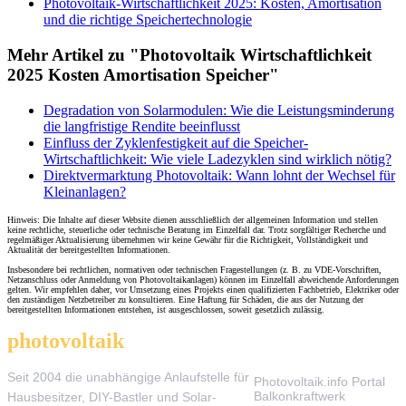
Photovoltaik-Wirtschaftlichkeit 2025: Kosten, Amortisation
und die richtige Speichertechnologie
Mehr Artikel zu "Photovoltaik Wirtschaftlichkeit
2025 Kosten Amortisation Speicher"
Degradation von Solarmodulen: Wie die Leistungsminderung
die langfristige Rendite beeinflusst
Einfluss der Zyklenfestigkeit auf die Speicher-
Wirtschaftlichkeit: Wie viele Ladezyklen sind wirklich nötig?
Direktvermarktung Photovoltaik: Wann lohnt der Wechsel für
Kleinanlagen?
Hinweis: Die Inhalte auf dieser Website dienen ausschließlich der allgemeinen Information und stellen
keine rechtliche, steuerliche oder technische Beratung im Einzelfall dar. Trotz sorgfältiger Recherche und
regelmäßiger Aktualisierung übernehmen wir keine Gewähr für die Richtigkeit, Vollständigkeit und
Aktualität der bereitgestellten Informationen.
Insbesondere bei rechtlichen, normativen oder technischen Fragestellungen (z. B. zu VDE-Vorschriften,
Netzanschluss oder Anmeldung von Photovoltaikanlagen) können im Einzelfall abweichende Anforderungen
gelten. Wir empfehlen daher, vor Umsetzung eines Projekts einen qualifizierten Fachbetrieb, Elektriker oder
den zuständigen Netzbetreiber zu konsultieren. Eine Haftung für Schäden, die aus der Nutzung der
bereitgestellten Informationen entstehen, ist ausgeschlossen, soweit gesetzlich zulässig.
photovoltaik
.info
THEMEN
Seit 2004 die unabhängige Anlaufstelle für
Photovoltaik.info Portal
Balkonkraftwerk
Hausbesitzer, DIY-Bastler und Solar-