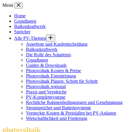
Zum
Menü
Inhalt
springen
Home
Grundlagen
Balkonkraftwerk
Speicher
Alle PV-Themen
Angebote und Kaufentscheidung
Balkonkraftwerk
Die Rolle des Solarteurs
Grundlagen
Guides & Downloads
Photovoltaik Kosten & Preise
Photovoltaik Eigenleistung
Photovoltaik Planen: Schritt für Schritt
Photovoltaik regional
Praxis und Vergleiche
PV-Komplettsysteme
Rechtliche Rahmenbedingungen und Genehmigung
Stromspeicher und Batteriesysteme
Versteckte Kosten & Preisfallen bei PV-Anlagen
Wirtschaftlichkeit und Förderung
photovoltaik
.info