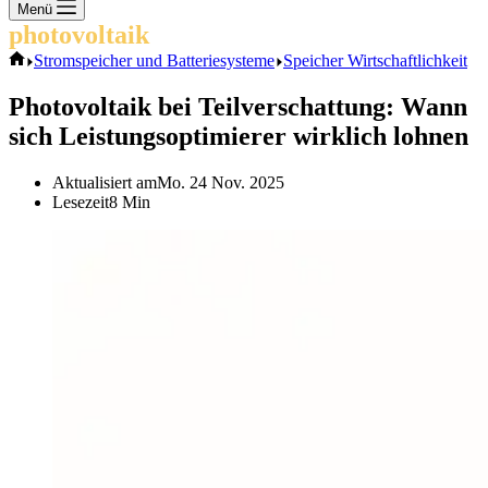
Keine
Menü
Ergebnisse
photovoltaik
.info
Start
Stromspeicher und Batteriesysteme
Speicher Wirtschaftlichkeit
Photovoltaik bei Teilverschattung: Wann
sich Leistungsoptimierer wirklich lohnen
Aktualisiert am
Mo. 24 Nov. 2025
Lesezeit
8 Min