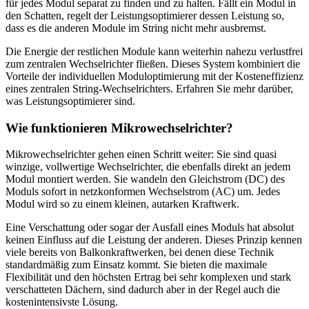
für jedes Modul separat zu finden und zu halten. Fällt ein Modul in
den Schatten, regelt der Leistungsoptimierer dessen Leistung so,
dass es die anderen Module im String nicht mehr ausbremst.
Die Energie der restlichen Module kann weiterhin nahezu verlustfrei
zum zentralen Wechselrichter fließen. Dieses System kombiniert die
Vorteile der individuellen Moduloptimierung mit der Kosteneffizienz
eines zentralen String-Wechselrichters. Erfahren Sie mehr darüber,
was Leistungsoptimierer sind.
Wie funktionieren Mikrowechselrichter?
Mikrowechselrichter gehen einen Schritt weiter: Sie sind quasi
winzige, vollwertige Wechselrichter, die ebenfalls direkt an jedem
Modul montiert werden. Sie wandeln den Gleichstrom (DC) des
Moduls sofort in netzkonformen Wechselstrom (AC) um. Jedes
Modul wird so zu einem kleinen, autarken Kraftwerk.
Eine Verschattung oder sogar der Ausfall eines Moduls hat absolut
keinen Einfluss auf die Leistung der anderen. Dieses Prinzip kennen
viele bereits von Balkonkraftwerken, bei denen diese Technik
standardmäßig zum Einsatz kommt. Sie bieten die maximale
Flexibilität und den höchsten Ertrag bei sehr komplexen und stark
verschatteten Dächern, sind dadurch aber in der Regel auch die
kostenintensivste Lösung.