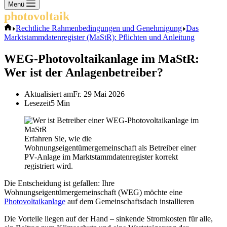
Keine
Menü
Ergebnisse
photovoltaik
.info
Start
Rechtliche Rahmenbedingungen und Genehmigung
Das
Marktstammdatenregister (MaStR): Pflichten und Anleitung
WEG-Photovoltaikanlage im MaStR:
Wer ist der Anlagenbetreiber?
Aktualisiert am
Fr. 29 Mai 2026
Lesezeit
5 Min
Erfahren Sie, wie die
Wohnungseigentümergemeinschaft als Betreiber einer
PV-Anlage im Marktstammdatenregister korrekt
registriert wird.
Die Entscheidung ist gefallen: Ihre
Wohnungseigentümergemeinschaft (WEG) möchte eine
Photovoltaikanlage
auf dem Gemeinschaftsdach installieren
Die Vorteile liegen auf der Hand – sinkende Stromkosten für alle,