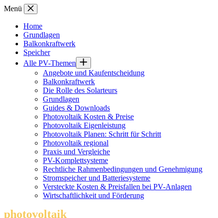
Zum
Menü
Inhalt
springen
Home
Grundlagen
Balkonkraftwerk
Speicher
Alle PV-Themen
Angebote und Kaufentscheidung
Balkonkraftwerk
Die Rolle des Solarteurs
Grundlagen
Guides & Downloads
Photovoltaik Kosten & Preise
Photovoltaik Eigenleistung
Photovoltaik Planen: Schritt für Schritt
Photovoltaik regional
Praxis und Vergleiche
PV-Komplettsysteme
Rechtliche Rahmenbedingungen und Genehmigung
Stromspeicher und Batteriesysteme
Versteckte Kosten & Preisfallen bei PV-Anlagen
Wirtschaftlichkeit und Förderung
photovoltaik
.info