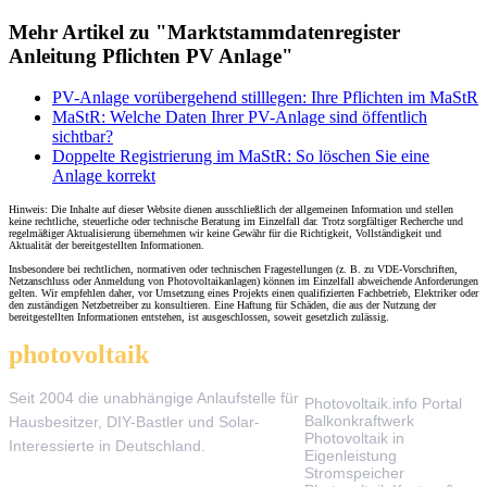
Mehr Artikel zu "Marktstammdatenregister
Anleitung Pflichten PV Anlage"
PV-Anlage vorübergehend stilllegen: Ihre Pflichten im MaStR
MaStR: Welche Daten Ihrer PV-Anlage sind öffentlich
sichtbar?
Doppelte Registrierung im MaStR: So löschen Sie eine
Anlage korrekt
Hinweis: Die Inhalte auf dieser Website dienen ausschließlich der allgemeinen Information und stellen
keine rechtliche, steuerliche oder technische Beratung im Einzelfall dar. Trotz sorgfältiger Recherche und
regelmäßiger Aktualisierung übernehmen wir keine Gewähr für die Richtigkeit, Vollständigkeit und
Aktualität der bereitgestellten Informationen.
Insbesondere bei rechtlichen, normativen oder technischen Fragestellungen (z. B. zu VDE-Vorschriften,
Netzanschluss oder Anmeldung von Photovoltaikanlagen) können im Einzelfall abweichende Anforderungen
gelten. Wir empfehlen daher, vor Umsetzung eines Projekts einen qualifizierten Fachbetrieb, Elektriker oder
den zuständigen Netzbetreiber zu konsultieren. Eine Haftung für Schäden, die aus der Nutzung der
bereitgestellten Informationen entstehen, ist ausgeschlossen, soweit gesetzlich zulässig.
photovoltaik
.info
THEMEN
Seit 2004 die unabhängige Anlaufstelle für
Photovoltaik.info Portal
Balkonkraftwerk
Hausbesitzer, DIY-Bastler und Solar-
Photovoltaik in
Interessierte in Deutschland.
Eigenleistung
Stromspeicher