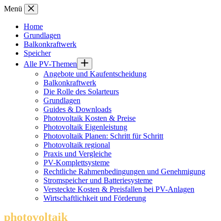
Zum
Menü
Inhalt
springen
Home
Grundlagen
Balkonkraftwerk
Speicher
Alle PV-Themen
Angebote und Kaufentscheidung
Balkonkraftwerk
Die Rolle des Solarteurs
Grundlagen
Guides & Downloads
Photovoltaik Kosten & Preise
Photovoltaik Eigenleistung
Photovoltaik Planen: Schritt für Schritt
Photovoltaik regional
Praxis und Vergleiche
PV-Komplettsysteme
Rechtliche Rahmenbedingungen und Genehmigung
Stromspeicher und Batteriesysteme
Versteckte Kosten & Preisfallen bei PV-Anlagen
Wirtschaftlichkeit und Förderung
photovoltaik
.info