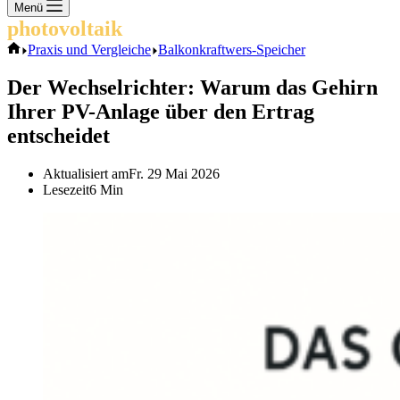
Keine
Menü
Ergebnisse
photovoltaik
.info
Start
Praxis und Vergleiche
Balkonkraftwers-Speicher
Der Wechselrichter: Warum das Gehirn
Ihrer PV-Anlage über den Ertrag
entscheidet
Aktualisiert am
Fr. 29 Mai 2026
Lesezeit
6 Min