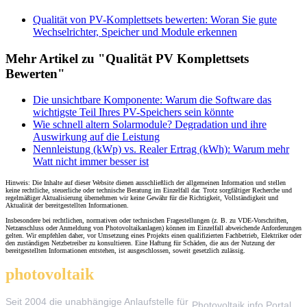
Qualität von PV-Komplettsets bewerten: Woran Sie gute
Wechselrichter, Speicher und Module erkennen
Mehr Artikel zu "Qualität PV Komplettsets
Bewerten"
Die unsichtbare Komponente: Warum die Software das
wichtigste Teil Ihres PV-Speichers sein könnte
Wie schnell altern Solarmodule? Degradation und ihre
Auswirkung auf die Leistung
Nennleistung (kWp) vs. Realer Ertrag (kWh): Warum mehr
Watt nicht immer besser ist
Hinweis: Die Inhalte auf dieser Website dienen ausschließlich der allgemeinen Information und stellen
keine rechtliche, steuerliche oder technische Beratung im Einzelfall dar. Trotz sorgfältiger Recherche und
regelmäßiger Aktualisierung übernehmen wir keine Gewähr für die Richtigkeit, Vollständigkeit und
Aktualität der bereitgestellten Informationen.
Insbesondere bei rechtlichen, normativen oder technischen Fragestellungen (z. B. zu VDE-Vorschriften,
Netzanschluss oder Anmeldung von Photovoltaikanlagen) können im Einzelfall abweichende Anforderungen
gelten. Wir empfehlen daher, vor Umsetzung eines Projekts einen qualifizierten Fachbetrieb, Elektriker oder
den zuständigen Netzbetreiber zu konsultieren. Eine Haftung für Schäden, die aus der Nutzung der
bereitgestellten Informationen entstehen, ist ausgeschlossen, soweit gesetzlich zulässig.
photovoltaik
.info
THEMEN
Seit 2004 die unabhängige Anlaufstelle für
Photovoltaik.info Portal