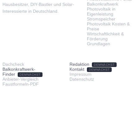
Balkonkraftwerk
Hausbesitzer, DIY-Bastler und Solar-
Photovoltaik in
Interessierte in Deutschland.
Eigenleistung
Stromspeicher
Photovoltaik Kosten &
Preise
Wirtschaftlichkeit &
Förderung
Grundlagen
TOOLS & SERVICE
ÜBER UNS
Dachcheck
Redaktion
DEMNÄCHST
Balkonkraftwerk-
Kontakt
DEMNÄCHST
Finder
Impressum
DEMNÄCHST
Anbieter-Vergleich
Datenschutz
Faustformeln-PDF