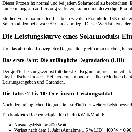
Dieser Prozess ist normal und bei jedem Solarmodul zu beobachten. Ei
nur sehr langsam an Leistung verlieren, können minderwertige Produ
Studien von renommierten Instituten wie dem Fraunhofer ISE und de
Solarmodulen bei etwa 0,5 % pro Jahr liegt. Dieser Wert ist heute der I
Die Leistungskurve eines Solarmoduls: Eine
Um das abstrakte Konzept der Degradation greifbar zu machen, betra
Das erste Jahr: Die anfängliche Degradation (LID)
Der größte Leistungsverlust tritt direkt zu Beginn auf, meist innerhal
physikalischer Prozess. Bei modernen monokristallinen Modulen beträg
Leistungsangaben und Garantien.
Die Jahre 2 bis 10: Der lineare Leistungsabfall
Nach der anfänglichen Degradation verläuft der weitere Leistungsverlu
Ein konkretes Rechenbeispiel für ein 400-Watt-Modul:
Ausgangsleistung: 400 Watt
Verlust nach dem 1. Jahr (Annahme 1,5 % LID): 400 W * 0,9