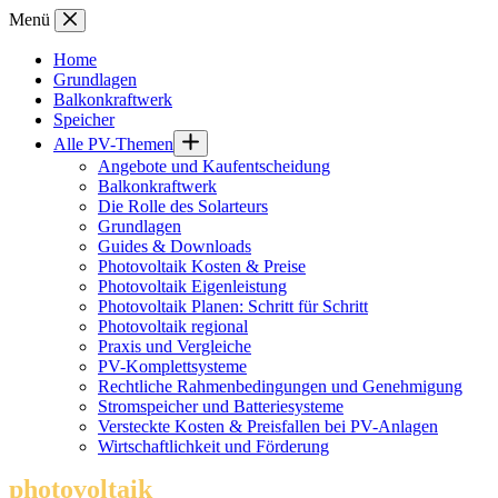
Zum
Menü
Inhalt
springen
Home
Grundlagen
Balkonkraftwerk
Speicher
Alle PV-Themen
Angebote und Kaufentscheidung
Balkonkraftwerk
Die Rolle des Solarteurs
Grundlagen
Guides & Downloads
Photovoltaik Kosten & Preise
Photovoltaik Eigenleistung
Photovoltaik Planen: Schritt für Schritt
Photovoltaik regional
Praxis und Vergleiche
PV-Komplettsysteme
Rechtliche Rahmenbedingungen und Genehmigung
Stromspeicher und Batteriesysteme
Versteckte Kosten & Preisfallen bei PV-Anlagen
Wirtschaftlichkeit und Förderung
photovoltaik
.info