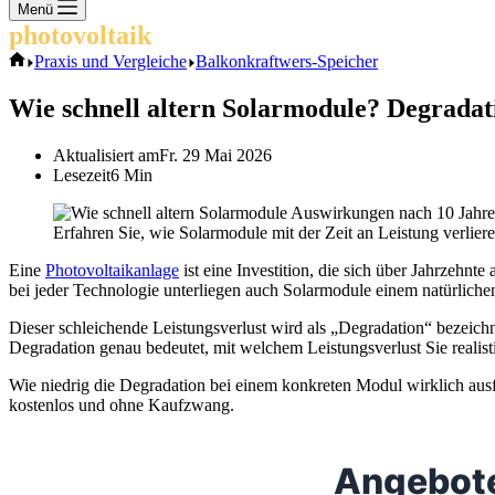
Keine
Menü
Ergebnisse
photovoltaik
.info
Start
Praxis und Vergleiche
Balkonkraftwers-Speicher
Wie schnell altern Solarmodule? Degradat
Aktualisiert am
Fr. 29 Mai 2026
Lesezeit
6 Min
Erfahren Sie, wie Solarmodule mit der Zeit an Leistung verlier
Eine
Photovoltaikanlage
ist eine Investition, die sich über Jahrzehnt
bei jeder Technologie unterliegen auch Solarmodule einem natürlichen 
Dieser schleichende Leistungsverlust wird als „Degradation“ bezeichne
Degradation genau bedeutet, mit welchem Leistungsverlust Sie realis
Wie niedrig die Degradation bei einem konkreten Modul wirklich ausfä
kostenlos und ohne Kaufzwang.
Angebote