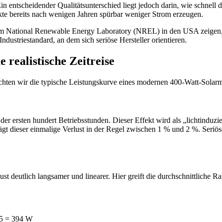
n entscheidender Qualitätsunterschied liegt jedoch darin, wie schnell
kte bereits nach wenigen Jahren spürbar weniger Strom erzeugen.
m National Renewable Energy Laboratory (NREL) in den USA zeigen, d
ndustriestandard, an dem sich seriöse Hersteller orientieren.
 realistische Zeitreise
chten wir die typische Leistungskurve eines modernen 400-Watt-Solar
b der ersten hundert Betriebsstunden. Dieser Effekt wird als „lichtinduz
t dieser einmalige Verlust in der Regel zwischen 1 % und 2 %. Seriöse 
st deutlich langsamer und linearer. Hier greift die durchschnittliche Ra
85 = 394 W