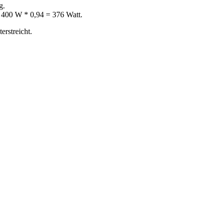
g.
a 400 W * 0,94 = 376 Watt.
rstreicht.