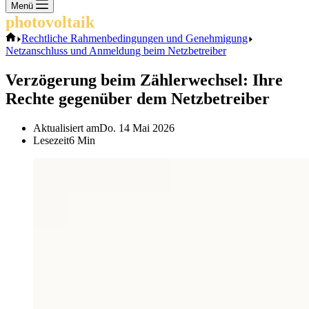
Keine
Menü
Ergebnisse
photovoltaik
.info
Start
Rechtliche Rahmenbedingungen und Genehmigung
Netzanschluss und Anmeldung beim Netzbetreiber
Verzögerung beim Zählerwechsel: Ihre
Rechte gegenüber dem Netzbetreiber
Aktualisiert am
Do. 14 Mai 2026
Lesezeit
6 Min