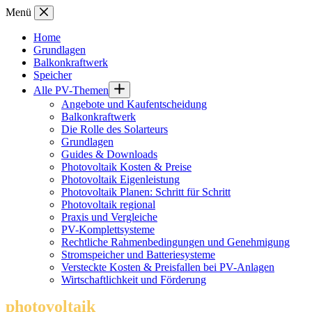
Zum
Menü
Inhalt
springen
Home
Grundlagen
Balkonkraftwerk
Speicher
Alle PV-Themen
Angebote und Kaufentscheidung
Balkonkraftwerk
Die Rolle des Solarteurs
Grundlagen
Guides & Downloads
Photovoltaik Kosten & Preise
Photovoltaik Eigenleistung
Photovoltaik Planen: Schritt für Schritt
Photovoltaik regional
Praxis und Vergleiche
PV-Komplettsysteme
Rechtliche Rahmenbedingungen und Genehmigung
Stromspeicher und Batteriesysteme
Versteckte Kosten & Preisfallen bei PV-Anlagen
Wirtschaftlichkeit und Förderung
photovoltaik
.info