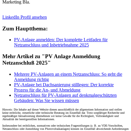
Marketing Bla.
LinkedIn Profil ansehen
Zum Hauptthema:
PV-Anlage anmelden: Der komplette Leitfaden für
Netzanschluss und Inbetriebnahme 2025
Mehr Artikel zu "PV Anlage Anmeldung
Netzanschluß 2025"
Mehrere PV-Anlagen an einem Netzanschluss: So geht die
Anmeldung richtig
PV-Anlage bei Dachsanierung stilllegen: Der korrekte
Prozess für die An- und Abmeldung
Netzanschluss für PV-Anlagen auf denkmalgeschützten
Gebäuden: Was Sie wissen müssen
Hinweis: Die Inhalte auf dieser Website dienen ausschließlich der allgemeinen Information und stellen
keine rechtliche, steuerliche oder technische Beratung im Einzelfall dar. Trotz sorgfältiger Recherche und
regelmäßiger Aktualisierung übernehmen wir keine Gewähr für die Richtigkeit, Vollständigkeit und
Aktualität der bereitgestellten Informationen.
Insbesondere bei rechtlichen, normativen oder technischen Fragestellungen (z. B. zu VDE-Vorschriften,
Netzanschluss oder Anmeldung von Photovoltaikanlagen) können im Einzelfall abweichende Anforderungen