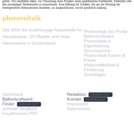
gelten. Wir empfehlen daher, vor Umsetzung eines Projekts einen qualifizierten Fachbetrieb, Elektriker oder
den zuständigen Netzbetreiber zu konsultieren. Eine Haftung für Schäden, die aus der Nutzung der
bereitgestellten Informationen entstehen, ist ausgeschlossen, soweit gesetzlich zulässig.
photovoltaik
.info
THEMEN
Seit 2004 die unabhängige Anlaufstelle für
Photovoltaik.info Portal
Balkonkraftwerk
Hausbesitzer, DIY-Bastler und Solar-
Photovoltaik in
Interessierte in Deutschland.
Eigenleistung
Stromspeicher
Photovoltaik Kosten &
Preise
Wirtschaftlichkeit &
Förderung
Grundlagen
TOOLS & SERVICE
ÜBER UNS
Dachcheck
Redaktion
DEMNÄCHST
Balkonkraftwerk-
Kontakt
DEMNÄCHST
Finder
Impressum
DEMNÄCHST
Anbieter-Vergleich
Datenschutz
Faustformeln-PDF