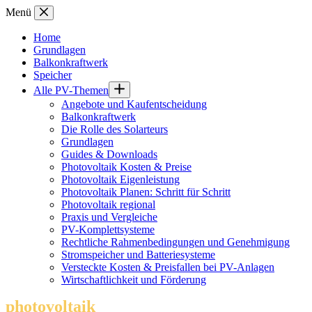
Zum
Menü
Inhalt
springen
Home
Grundlagen
Balkonkraftwerk
Speicher
Alle PV-Themen
Angebote und Kaufentscheidung
Balkonkraftwerk
Die Rolle des Solarteurs
Grundlagen
Guides & Downloads
Photovoltaik Kosten & Preise
Photovoltaik Eigenleistung
Photovoltaik Planen: Schritt für Schritt
Photovoltaik regional
Praxis und Vergleiche
PV-Komplettsysteme
Rechtliche Rahmenbedingungen und Genehmigung
Stromspeicher und Batteriesysteme
Versteckte Kosten & Preisfallen bei PV-Anlagen
Wirtschaftlichkeit und Förderung
photovoltaik
.info