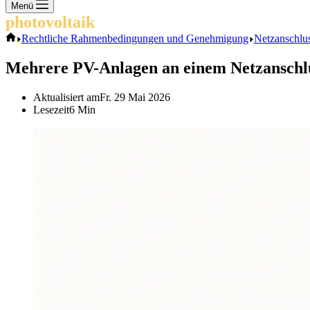
Keine
Menü
Ergebnisse
photovoltaik
.info
Start
Rechtliche Rahmenbedingungen und Genehmigung
Netzanschlu
Mehrere PV-Anlagen an einem Netzanschlu
Aktualisiert am
Fr. 29 Mai 2026
Lesezeit
6 Min