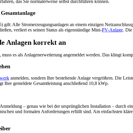
erfahren, das Sie normalerweise selbst durchführen können.
ne Gesamtanlage
gilt: Alle Stromerzeugungsanlagen an einem einzigen Netzanschlusspu
eßen, verliert es seinen Status als eigenständige Mini-
PV-Anlage
. Die
e Anlagen korrekt an
, muss es als Anlagenerweiterung angemeldet werden. Das klingt komplizi
tehen
twerk
anmelden, sondern Ihre bestehende Anlage vergrößern. Die Leistu
ägt Ihre gemeldete Gesamtleistung anschließend 10,8 kWp.
nmeldung – genau wie bei der ursprünglichen Installation – durch eine
nischen und formalen Anforderungen erfüllt sind. Am einfachsten klären 
eiber