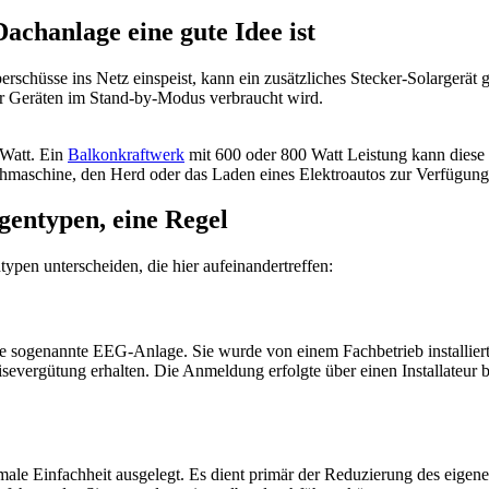
chanlage eine gute Idee ist
hüsse ins Netz einspeist, kann ein zusätzliches Stecker-Solargerät ge
r Geräten im Stand-by-Modus verbraucht wird.
 Watt. Ein
Balkonkraftwerk
mit 600 oder 800 Watt Leistung kann diese 
hmaschine, den Herd oder das Laden eines Elektroautos zur Verfügung. 
gentypen, eine Regel
pen unterscheiden, die hier aufeinandertreffen:
e sogenannte EEG-Anlage. Sie wurde von einem Fachbetrieb installiert
isevergütung erhalten. Die Anmeldung erfolgte über einen Installateu
imale Einfachheit ausgelegt. Es dient primär der Reduzierung des eigen