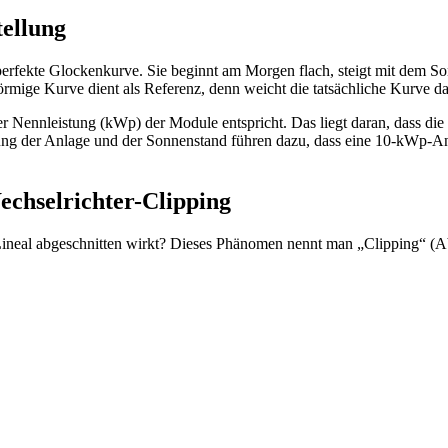
tellung
fekte Glockenkurve. Sie beginnt am Morgen flach, steigt mit dem Sonn
örmige Kurve dient als Referenz, denn weicht die tatsächliche Kurve da
e der Nennleistung (kWp) der Module entspricht. Das liegt daran, dass 
ung der Anlage und der Sonnenstand führen dazu, dass eine 10-kWp-An
echselrichter-Clipping
neal abgeschnitten wirkt? Dieses Phänomen nennt man „Clipping“ (Absc