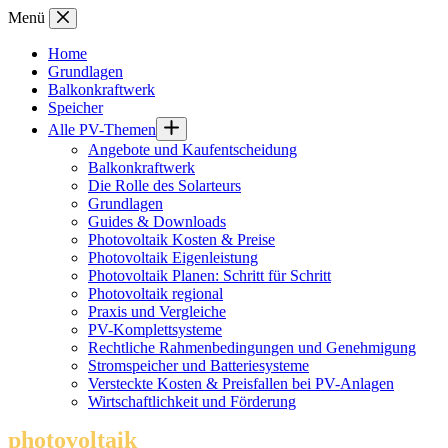
Zum
Menü
Inhalt
springen
Home
Grundlagen
Balkonkraftwerk
Speicher
Alle PV-Themen
Angebote und Kaufentscheidung
Balkonkraftwerk
Die Rolle des Solarteurs
Grundlagen
Guides & Downloads
Photovoltaik Kosten & Preise
Photovoltaik Eigenleistung
Photovoltaik Planen: Schritt für Schritt
Photovoltaik regional
Praxis und Vergleiche
PV-Komplettsysteme
Rechtliche Rahmenbedingungen und Genehmigung
Stromspeicher und Batteriesysteme
Versteckte Kosten & Preisfallen bei PV-Anlagen
Wirtschaftlichkeit und Förderung
photovoltaik
.info