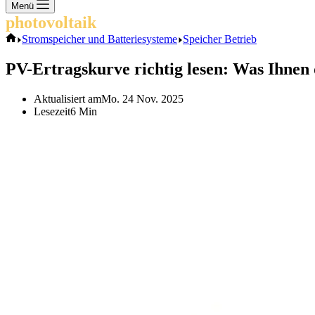
Keine
Menü
Ergebnisse
photovoltaik
.info
Start
Stromspeicher und Batteriesysteme
Speicher Betrieb
PV-Ertragskurve richtig lesen: Was Ihnen 
Aktualisiert am
Mo. 24 Nov. 2025
Lesezeit
6 Min