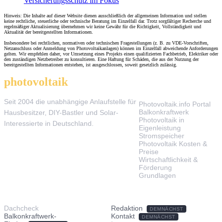
Versicherungsschutz im Fokus
Hinweis: Die Inhalte auf dieser Website dienen ausschließlich der allgemeinen Information und stellen
keine rechtliche, steuerliche oder technische Beratung im Einzelfall dar. Trotz sorgfältiger Recherche und
regelmäßiger Aktualisierung übernehmen wir keine Gewähr für die Richtigkeit, Vollständigkeit und
Aktualität der bereitgestellten Informationen.
Insbesondere bei rechtlichen, normativen oder technischen Fragestellungen (z. B. zu VDE-Vorschriften,
Netzanschluss oder Anmeldung von Photovoltaikanlagen) können im Einzelfall abweichende Anforderungen
gelten. Wir empfehlen daher, vor Umsetzung eines Projekts einen qualifizierten Fachbetrieb, Elektriker oder
den zuständigen Netzbetreiber zu konsultieren. Eine Haftung für Schäden, die aus der Nutzung der
bereitgestellten Informationen entstehen, ist ausgeschlossen, soweit gesetzlich zulässig.
photovoltaik
.info
THEMEN
Seit 2004 die unabhängige Anlaufstelle für
Photovoltaik.info Portal
Balkonkraftwerk
Hausbesitzer, DIY-Bastler und Solar-
Photovoltaik in
Interessierte in Deutschland.
Eigenleistung
Stromspeicher
Photovoltaik Kosten &
Preise
Wirtschaftlichkeit &
Förderung
Grundlagen
TOOLS & SERVICE
ÜBER UNS
Dachcheck
Redaktion
DEMNÄCHST
Balkonkraftwerk-
Kontakt
DEMNÄCHST