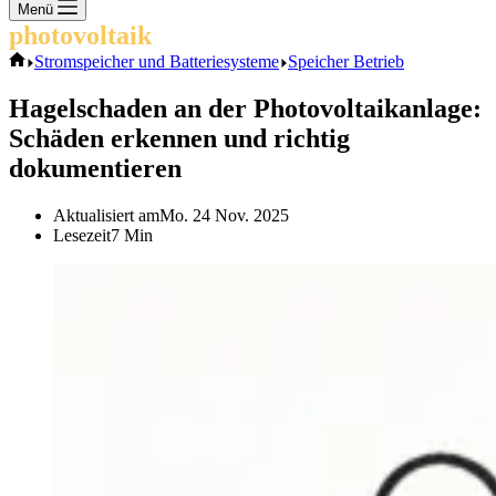
Keine
Menü
Ergebnisse
photovoltaik
.info
Start
Stromspeicher und Batteriesysteme
Speicher Betrieb
Hagelschaden an der Photovoltaikanlage:
Schäden erkennen und richtig
dokumentieren
Aktualisiert am
Mo. 24 Nov. 2025
Lesezeit
7 Min