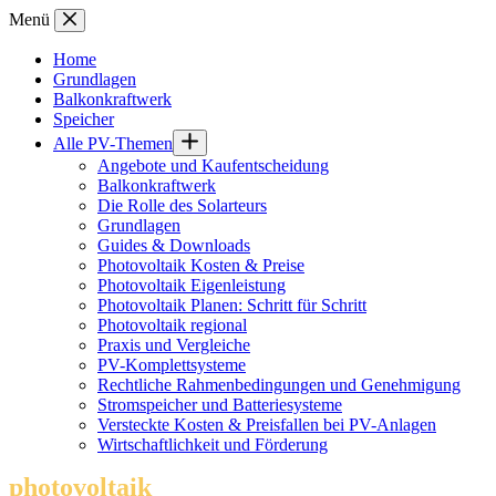
Zum
Menü
Inhalt
springen
Home
Grundlagen
Balkonkraftwerk
Speicher
Alle PV-Themen
Angebote und Kaufentscheidung
Balkonkraftwerk
Die Rolle des Solarteurs
Grundlagen
Guides & Downloads
Photovoltaik Kosten & Preise
Photovoltaik Eigenleistung
Photovoltaik Planen: Schritt für Schritt
Photovoltaik regional
Praxis und Vergleiche
PV-Komplettsysteme
Rechtliche Rahmenbedingungen und Genehmigung
Stromspeicher und Batteriesysteme
Versteckte Kosten & Preisfallen bei PV-Anlagen
Wirtschaftlichkeit und Förderung
photovoltaik
.info