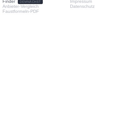
Finder
Impressum
DEMNÄCHST
Anbieter-Vergleich
Datenschutz
Faustformeln-PDF