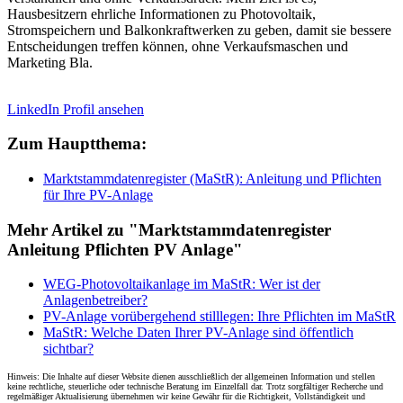
Hausbesitzern ehrliche Informationen zu Photovoltaik,
Stromspeichern und Balkonkraftwerken zu geben, damit sie bessere
Entscheidungen treffen können, ohne Verkaufsmaschen und
Marketing Bla.
LinkedIn Profil ansehen
Zum Hauptthema:
Marktstammdatenregister (MaStR): Anleitung und Pflichten
für Ihre PV-Anlage
Mehr Artikel zu "Marktstammdatenregister
Anleitung Pflichten PV Anlage"
WEG-Photovoltaikanlage im MaStR: Wer ist der
Anlagenbetreiber?
PV-Anlage vorübergehend stilllegen: Ihre Pflichten im MaStR
MaStR: Welche Daten Ihrer PV-Anlage sind öffentlich
sichtbar?
Hinweis: Die Inhalte auf dieser Website dienen ausschließlich der allgemeinen Information und stellen
keine rechtliche, steuerliche oder technische Beratung im Einzelfall dar. Trotz sorgfältiger Recherche und
regelmäßiger Aktualisierung übernehmen wir keine Gewähr für die Richtigkeit, Vollständigkeit und