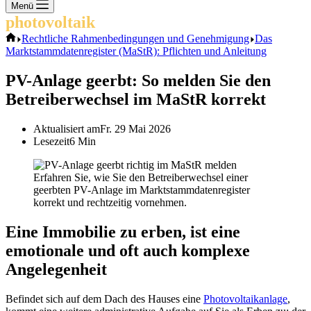
Keine
Menü
Ergebnisse
photovoltaik
.info
Start
Rechtliche Rahmenbedingungen und Genehmigung
Das
Marktstammdatenregister (MaStR): Pflichten und Anleitung
PV-Anlage geerbt: So melden Sie den
Betreiberwechsel im MaStR korrekt
Aktualisiert am
Fr. 29 Mai 2026
Lesezeit
6 Min
Erfahren Sie, wie Sie den Betreiberwechsel einer
geerbten PV-Anlage im Marktstammdatenregister
korrekt und rechtzeitig vornehmen.
Eine Immobilie zu erben, ist eine
emotionale und oft auch komplexe
Angelegenheit
Befindet sich auf dem Dach des Hauses eine
Photovoltaikanlage
,