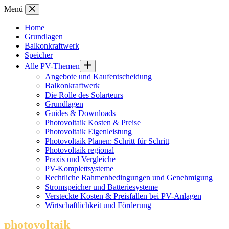
Zum
Menü
Inhalt
springen
Home
Grundlagen
Balkonkraftwerk
Speicher
Alle PV-Themen
Angebote und Kaufentscheidung
Balkonkraftwerk
Die Rolle des Solarteurs
Grundlagen
Guides & Downloads
Photovoltaik Kosten & Preise
Photovoltaik Eigenleistung
Photovoltaik Planen: Schritt für Schritt
Photovoltaik regional
Praxis und Vergleiche
PV-Komplettsysteme
Rechtliche Rahmenbedingungen und Genehmigung
Stromspeicher und Batteriesysteme
Versteckte Kosten & Preisfallen bei PV-Anlagen
Wirtschaftlichkeit und Förderung
photovoltaik
.info