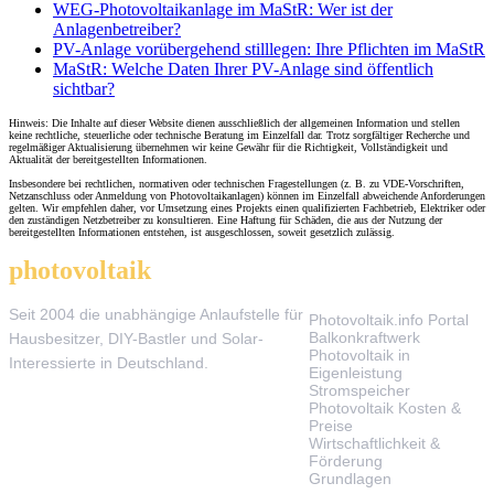
WEG-Photovoltaikanlage im MaStR: Wer ist der
Anlagenbetreiber?
PV-Anlage vorübergehend stilllegen: Ihre Pflichten im MaStR
MaStR: Welche Daten Ihrer PV-Anlage sind öffentlich
sichtbar?
Hinweis: Die Inhalte auf dieser Website dienen ausschließlich der allgemeinen Information und stellen
keine rechtliche, steuerliche oder technische Beratung im Einzelfall dar. Trotz sorgfältiger Recherche und
regelmäßiger Aktualisierung übernehmen wir keine Gewähr für die Richtigkeit, Vollständigkeit und
Aktualität der bereitgestellten Informationen.
Insbesondere bei rechtlichen, normativen oder technischen Fragestellungen (z. B. zu VDE-Vorschriften,
Netzanschluss oder Anmeldung von Photovoltaikanlagen) können im Einzelfall abweichende Anforderungen
gelten. Wir empfehlen daher, vor Umsetzung eines Projekts einen qualifizierten Fachbetrieb, Elektriker oder
den zuständigen Netzbetreiber zu konsultieren. Eine Haftung für Schäden, die aus der Nutzung der
bereitgestellten Informationen entstehen, ist ausgeschlossen, soweit gesetzlich zulässig.
photovoltaik
.info
THEMEN
Seit 2004 die unabhängige Anlaufstelle für
Photovoltaik.info Portal
Balkonkraftwerk
Hausbesitzer, DIY-Bastler und Solar-
Photovoltaik in
Interessierte in Deutschland.
Eigenleistung
Stromspeicher
Photovoltaik Kosten &
Preise
Wirtschaftlichkeit &
Förderung
Grundlagen