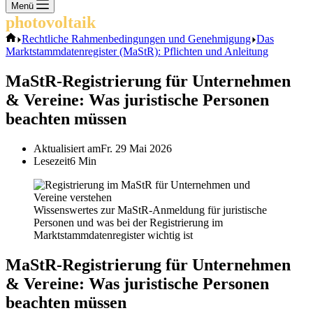
Keine
Menü
Ergebnisse
photovoltaik
.info
Start
Rechtliche Rahmenbedingungen und Genehmigung
Das
Marktstammdatenregister (MaStR): Pflichten und Anleitung
MaStR-Registrierung für Unternehmen
& Vereine: Was juristische Personen
beachten müssen
Aktualisiert am
Fr. 29 Mai 2026
Lesezeit
6 Min
Wissenswertes zur MaStR-Anmeldung für juristische
Personen und was bei der Registrierung im
Marktstammdatenregister wichtig ist
MaStR-Registrierung für Unternehmen
& Vereine: Was juristische Personen
beachten müssen