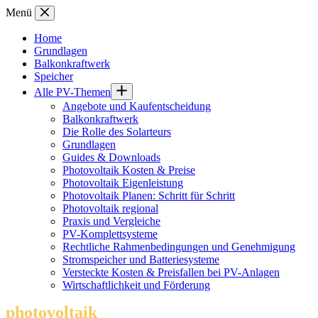
Zum
Menü
Inhalt
springen
Home
Grundlagen
Balkonkraftwerk
Speicher
Alle PV-Themen
Angebote und Kaufentscheidung
Balkonkraftwerk
Die Rolle des Solarteurs
Grundlagen
Guides & Downloads
Photovoltaik Kosten & Preise
Photovoltaik Eigenleistung
Photovoltaik Planen: Schritt für Schritt
Photovoltaik regional
Praxis und Vergleiche
PV-Komplettsysteme
Rechtliche Rahmenbedingungen und Genehmigung
Stromspeicher und Batteriesysteme
Versteckte Kosten & Preisfallen bei PV-Anlagen
Wirtschaftlichkeit und Förderung
photovoltaik
.info