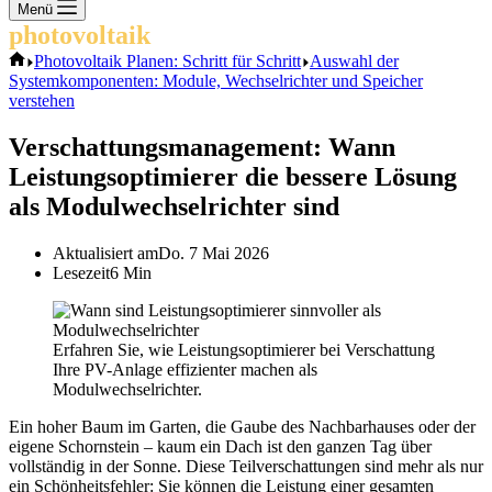
Keine
Menü
Ergebnisse
photovoltaik
.info
Start
Photovoltaik Planen: Schritt für Schritt
Auswahl der
Systemkomponenten: Module, Wechselrichter und Speicher
verstehen
Verschattungsmanagement: Wann
Leistungsoptimierer die bessere Lösung
als Modulwechselrichter sind
Aktualisiert am
Do. 7 Mai 2026
Lesezeit
6 Min
Erfahren Sie, wie Leistungsoptimierer bei Verschattung
Ihre PV-Anlage effizienter machen als
Modulwechselrichter.
Ein hoher Baum im Garten, die Gaube des Nachbarhauses oder der
eigene Schornstein – kaum ein Dach ist den ganzen Tag über
vollständig in der Sonne. Diese Teilverschattungen sind mehr als nur
ein Schönheitsfehler: Sie können die Leistung einer gesamten