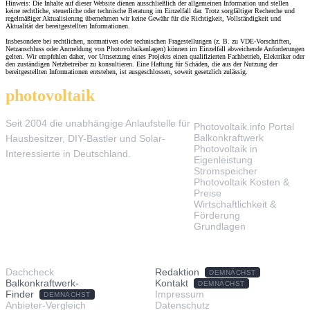
Hinweis: Die Inhalte auf dieser Website dienen ausschließlich der allgemeinen Information und stellen
keine rechtliche, steuerliche oder technische Beratung im Einzelfall dar. Trotz sorgfältiger Recherche und
regelmäßiger Aktualisierung übernehmen wir keine Gewähr für die Richtigkeit, Vollständigkeit und
Aktualität der bereitgestellten Informationen.
Insbesondere bei rechtlichen, normativen oder technischen Fragestellungen (z. B. zu VDE-Vorschriften,
Netzanschluss oder Anmeldung von Photovoltaikanlagen) können im Einzelfall abweichende Anforderungen
gelten. Wir empfehlen daher, vor Umsetzung eines Projekts einen qualifizierten Fachbetrieb, Elektriker oder
den zuständigen Netzbetreiber zu konsultieren. Eine Haftung für Schäden, die aus der Nutzung der
bereitgestellten Informationen entstehen, ist ausgeschlossen, soweit gesetzlich zulässig.
photovoltaik
.info
THEMEN
Seit 2004 die unabhängige Anlaufstelle für
Photovoltaik.info Portal
Balkonkraftwerk
Hausbesitzer, DIY-Bastler und Solar-
Photovoltaik in
Interessierte in Deutschland.
Eigenleistung
Stromspeicher
Photovoltaik Kosten &
Preise
Wirtschaftlichkeit &
Förderung
Grundlagen
TOOLS & SERVICE
ÜBER UNS
Dachcheck
Redaktion
DEMNÄCHST
Balkonkraftwerk-
Kontakt
DEMNÄCHST
Finder
Impressum
DEMNÄCHST
Anbieter-Vergleich
Datenschutz