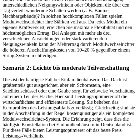
unterschiedlichen Neigungswinkeln oder Objekten, die über den
Tag verteilt wandernde Schatten werfen (z. B. Bäume,
Nachbargebäude)? In solchen hochkomplexen Fällen spielen
Modulwechselrichter ihre Stärken voll aus. Da jedes Modul ein
eigenes Kraftwerk ist, erreichen Sie maximale Flexibilität und den
höchstmöglichen Ertrag. Bei Anlagen mit mehr als drei
verschiedenen Ausrichtungen oder stark variierenden
Neigungswinkeln kann der Mehrertrag durch Modulwechselrichter
die höheren Anschaffungskosten von 10–20 % gegenüber einem
String-System rechtfertigen.
Szenario 2: Leichte bis moderate Teilverschattung
Dies ist der häufigste Fall bei Einfamilienhäusern: Das Dach ist
größtenteils gut ausgerichtet, aber ein Schornstein, eine
Satellitenschüssel oder eine Gaube sorgt für zeitweise Verschattung
auf einem Teil der Fläche. Hier sind Leistungsoptimierer oft die
wirtschaftlichste und effizienteste Lösung. Sie beheben das
Kernproblem des Leistungsabfalls zuverlässig. Gleichzeitig sind sie
in der Anschaffung in der Regel kostengünstiger als ein komplettes
Modulwechselrichter-System. Die Erfahrung zeigt, dass dies die
häufigste Konstellation bei Einfamilienhäusern in Deutschland ist.
Für diese Fälle bieten Leistungsoptimierer oft das beste Preis-
Leistungs-Verhältnis.