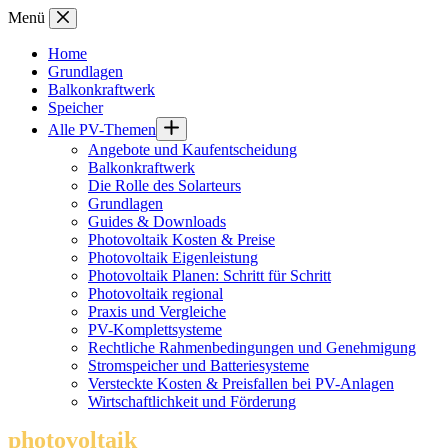
Zum
Menü
Inhalt
springen
Home
Grundlagen
Balkonkraftwerk
Speicher
Alle PV-Themen
Angebote und Kaufentscheidung
Balkonkraftwerk
Die Rolle des Solarteurs
Grundlagen
Guides & Downloads
Photovoltaik Kosten & Preise
Photovoltaik Eigenleistung
Photovoltaik Planen: Schritt für Schritt
Photovoltaik regional
Praxis und Vergleiche
PV-Komplettsysteme
Rechtliche Rahmenbedingungen und Genehmigung
Stromspeicher und Batteriesysteme
Versteckte Kosten & Preisfallen bei PV-Anlagen
Wirtschaftlichkeit und Förderung
photovoltaik
.info