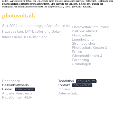
gelten. Wir empfehlen daher, vor Umsetzung eines Projekts einen qualifizierten Fachbetrieb, Elektriker oder
den zuständigen Netzbetreiber zu konsultieren. Eine Haftung für Schäden, die aus der Nutzung der
bereitgestellten Informationen entstehen, ist ausgeschlossen, soweit gesetzlich zulässig.
photovoltaik
.info
THEMEN
Seit 2004 die unabhängige Anlaufstelle für
Photovoltaik.info Portal
Balkonkraftwerk
Hausbesitzer, DIY-Bastler und Solar-
Photovoltaik in
Interessierte in Deutschland.
Eigenleistung
Stromspeicher
Photovoltaik Kosten &
Preise
Wirtschaftlichkeit &
Förderung
Grundlagen
TOOLS & SERVICE
ÜBER UNS
Dachcheck
Redaktion
DEMNÄCHST
Balkonkraftwerk-
Kontakt
DEMNÄCHST
Finder
Impressum
DEMNÄCHST
Anbieter-Vergleich
Datenschutz
Faustformeln-PDF