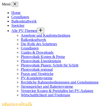
Zum
Menü
Inhalt
springen
Home
Grundlagen
Balkonkraftwerk
Speicher
Alle PV-Themen
Angebote und Kaufentscheidung
Balkonkraftwerk
Die Rolle des Solarteurs
Grundlagen
Guides & Downloads
Photovoltaik Kosten & Preise
Photovoltaik Eigenleistung
Photovoltaik Planen: Schritt für Schritt
Photovoltaik regional
Praxis und Vergleiche
PV-Komplettsysteme
Rechtliche Rahmenbedingungen und Genehmigung
Stromspeicher und Batteriesysteme
Versteckte Kosten & Preisfallen bei PV-Anlagen
Wirtschaftlichkeit und Förderung
photovoltaik
.info