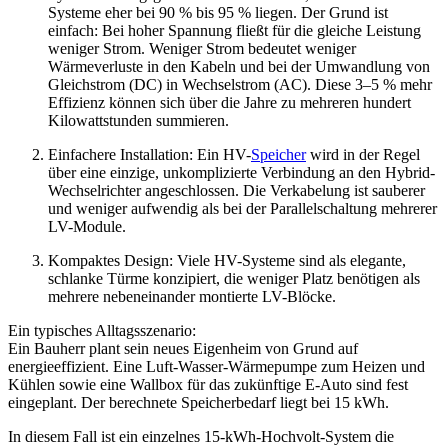
Systeme eher bei 90 % bis 95 % liegen. Der Grund ist
einfach: Bei hoher Spannung fließt für die gleiche Leistung
weniger Strom. Weniger Strom bedeutet weniger
Wärmeverluste in den Kabeln und bei der Umwandlung von
Gleichstrom (DC) in Wechselstrom (AC). Diese 3–5 % mehr
Effizienz können sich über die Jahre zu mehreren hundert
Kilowattstunden summieren.
Einfachere Installation: Ein HV-
Speicher
wird in der Regel
über eine einzige, unkomplizierte Verbindung an den Hybrid-
Wechselrichter angeschlossen. Die Verkabelung ist sauberer
und weniger aufwendig als bei der Parallelschaltung mehrerer
LV-Module.
Kompaktes Design: Viele HV-Systeme sind als elegante,
schlanke Türme konzipiert, die weniger Platz benötigen als
mehrere nebeneinander montierte LV-Blöcke.
Ein typisches Alltagsszenario:
Ein Bauherr plant sein neues Eigenheim von Grund auf
energieeffizient. Eine Luft-Wasser-Wärmepumpe zum Heizen und
Kühlen sowie eine Wallbox für das zukünftige E-Auto sind fest
eingeplant. Der berechnete Speicherbedarf liegt bei 15 kWh.
In diesem Fall ist ein einzelnes 15-kWh-Hochvolt-System die