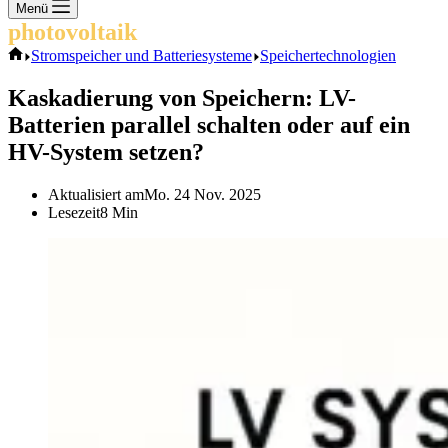
Keine
Menü
Ergebnisse
photovoltaik
.info
Start
Stromspeicher und Batteriesysteme
Speichertechnologien
Kaskadierung von Speichern: LV-
Batterien parallel schalten oder auf ein
HV-System setzen?
Aktualisiert am
Mo. 24 Nov. 2025
Lesezeit
8 Min