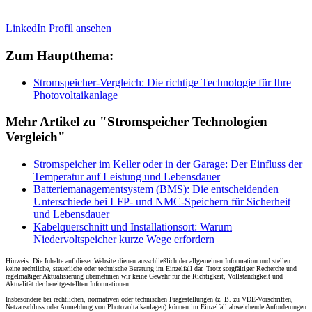
LinkedIn Profil ansehen
Zum Hauptthema:
Stromspeicher-Vergleich: Die richtige Technologie für Ihre
Photovoltaikanlage
Mehr Artikel zu "Stromspeicher Technologien
Vergleich"
Stromspeicher im Keller oder in der Garage: Der Einfluss der
Temperatur auf Leistung und Lebensdauer
Batteriemanagementsystem (BMS): Die entscheidenden
Unterschiede bei LFP- und NMC-Speichern für Sicherheit
und Lebensdauer
Kabelquerschnitt und Installationsort: Warum
Niedervoltspeicher kurze Wege erfordern
Hinweis: Die Inhalte auf dieser Website dienen ausschließlich der allgemeinen Information und stellen
keine rechtliche, steuerliche oder technische Beratung im Einzelfall dar. Trotz sorgfältiger Recherche und
regelmäßiger Aktualisierung übernehmen wir keine Gewähr für die Richtigkeit, Vollständigkeit und
Aktualität der bereitgestellten Informationen.
Insbesondere bei rechtlichen, normativen oder technischen Fragestellungen (z. B. zu VDE-Vorschriften,
Netzanschluss oder Anmeldung von Photovoltaikanlagen) können im Einzelfall abweichende Anforderungen