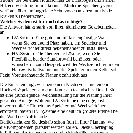
Ströme, die bei einem Kurzschluss zu Lichtbögen und starker
Hitzeentwicklung führen können. Moderne Speichersysteme
verfügen über umfangreiche Schutzmechanismen, um beide
Risiken zu beherrschen.
Welches System ist für mich das richtige?
Die Antwort hängt stark von Ihren räumlichen Gegebenheiten
ab.
LV-System: Eine gute und oft kostengünstige Wahl,
wenn Sie genügend Platz haben, um Speicher und
Wechselrichter direkt nebeneinander zu installieren.
HV-System: Die überlegene Lösung, wenn Sie
Flexibilität bei der Standortwahl benötigen oder
wünschen – zum Beispiel, weil der Wechselrichter in den
Hauswirtschaftsraum und der Speicher in den Keller soll.
Fazit: Vorausschauende Planung zahlt sich aus
Die Entscheidung zwischen einem Niedervolt- und einem
Hochvolt-Speicher ist mehr als nur ein technisches Detail. Sie
ist eine grundlegende Weichenstellung für die Planung Ihrer
gesamten Anlage. Während LV-Systeme eine enge, fast
unzertrennliche Einheit aus Speicher und Wechselrichter
erfordern, bieten HV-Systeme eine deutlich größere Freiheit bei
der Wahl der Aufstellorte.
Berücksichtigen Sie deshalb schon früh in Ihrer Planung, wo
die Komponenten platziert werden sollen. Diese Überlegung
hilft Ihnen, das technologisch und wirtschaftlich passende