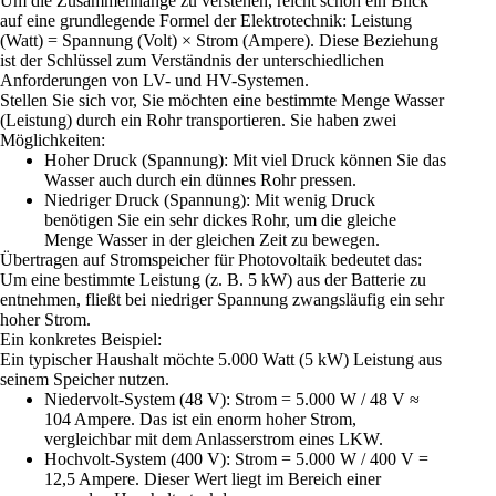
Um die Zusammenhänge zu verstehen, reicht schon ein Blick
auf eine grundlegende Formel der Elektrotechnik: Leistung
(Watt) = Spannung (Volt) × Strom (Ampere). Diese Beziehung
ist der Schlüssel zum Verständnis der unterschiedlichen
Anforderungen von LV- und HV-Systemen.
Stellen Sie sich vor, Sie möchten eine bestimmte Menge Wasser
(Leistung) durch ein Rohr transportieren. Sie haben zwei
Möglichkeiten:
Hoher Druck (Spannung): Mit viel Druck können Sie das
Wasser auch durch ein dünnes Rohr pressen.
Niedriger Druck (Spannung): Mit wenig Druck
benötigen Sie ein sehr dickes Rohr, um die gleiche
Menge Wasser in der gleichen Zeit zu bewegen.
Übertragen auf Stromspeicher für Photovoltaik bedeutet das:
Um eine bestimmte Leistung (z. B. 5 kW) aus der Batterie zu
entnehmen, fließt bei niedriger Spannung zwangsläufig ein sehr
hoher Strom.
Ein konkretes Beispiel:
Ein typischer Haushalt möchte 5.000 Watt (5 kW) Leistung aus
seinem
Speicher
nutzen.
Niedervolt-System (48 V): Strom = 5.000 W / 48 V ≈
104 Ampere. Das ist ein enorm hoher Strom,
vergleichbar mit dem Anlasserstrom eines LKW.
Hochvolt-System (400 V): Strom = 5.000 W / 400 V =
12,5 Ampere. Dieser Wert liegt im Bereich einer