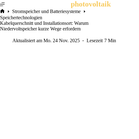
Zum
photovoltaik
.info
Inhalt
Stromspeicher und Batteriesysteme
springen
Start
Speichertechnologien
Kabelquerschnitt und Installationsort: Warum
Niedervoltspeicher kurze Wege erfordern
Aktualisiert am
Mo. 24 Nov. 2025
Lesezeit
7 Min