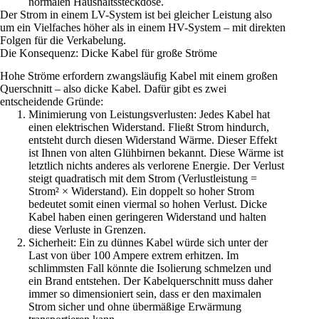
normalen Haushaltssteckdose.
Der Strom in einem LV-System ist bei gleicher Leistung also
um ein Vielfaches höher als in einem HV-System – mit direkten
Folgen für die Verkabelung.
Die Konsequenz: Dicke Kabel für große Ströme
Hohe Ströme erfordern zwangsläufig Kabel mit einem großen
Querschnitt – also dicke Kabel. Dafür gibt es zwei
entscheidende Gründe:
Minimierung von Leistungsverlusten: Jedes Kabel hat
einen elektrischen Widerstand. Fließt Strom hindurch,
entsteht durch diesen Widerstand Wärme. Dieser Effekt
ist Ihnen von alten Glühbirnen bekannt. Diese Wärme ist
letztlich nichts anderes als verlorene Energie. Der Verlust
steigt quadratisch mit dem Strom (Verlustleistung =
Strom² × Widerstand). Ein doppelt so hoher Strom
bedeutet somit einen viermal so hohen Verlust. Dicke
Kabel haben einen geringeren Widerstand und halten
diese Verluste in Grenzen.
Sicherheit: Ein zu dünnes Kabel würde sich unter der
Last von über 100 Ampere extrem erhitzen. Im
schlimmsten Fall könnte die Isolierung schmelzen und
ein Brand entstehen. Der Kabelquerschnitt muss daher
immer so dimensioniert sein, dass er den maximalen
Strom sicher und ohne übermäßige Erwärmung