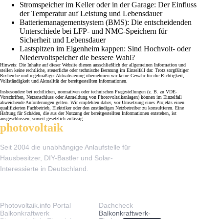
Stromspeicher im Keller oder in der Garage: Der Einfluss
der Temperatur auf Leistung und Lebensdauer
Batteriemanagementsystem (BMS): Die entscheidenden
Unterschiede bei LFP- und NMC-Speichern für
Sicherheit und Lebensdauer
Lastspitzen im Eigenheim kappen: Sind Hochvolt- oder
Niedervoltspeicher die bessere Wahl?
Hinweis: Die Inhalte auf dieser Website dienen ausschließlich der allgemeinen Information und
stellen keine rechtliche, steuerliche oder technische Beratung im Einzelfall dar. Trotz sorgfältiger
Recherche und regelmäßiger Aktualisierung übernehmen wir keine Gewähr für die Richtigkeit,
Vollständigkeit und Aktualität der bereitgestellten Informationen.
Insbesondere bei rechtlichen, normativen oder technischen Fragestellungen (z. B. zu VDE-
Vorschriften, Netzanschluss oder Anmeldung von Photovoltaikanlagen) können im Einzelfall
abweichende Anforderungen gelten. Wir empfehlen daher, vor Umsetzung eines Projekts einen
qualifizierten Fachbetrieb, Elektriker oder den zuständigen Netzbetreiber zu konsultieren. Eine
Haftung für Schäden, die aus der Nutzung der bereitgestellten Informationen entstehen, ist
ausgeschlossen, soweit gesetzlich zulässig.
photovoltaik
.info
Seit 2004 die unabhängige Anlaufstelle für
Hausbesitzer, DIY-Bastler und Solar-
Interessierte in Deutschland.
THEMEN
TOOLS & SERVICE
Photovoltaik.info Portal
Dachcheck
Balkonkraftwerk
Balkonkraftwerk-