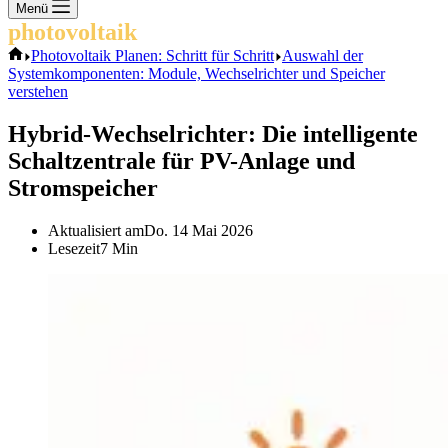
Keine
Menü
Ergebnisse
photovoltaik
.info
Start
Photovoltaik Planen: Schritt für Schritt
Auswahl der
Systemkomponenten: Module, Wechselrichter und Speicher
verstehen
Hybrid-Wechselrichter: Die intelligente
Schaltzentrale für PV-Anlage und
Stromspeicher
Aktualisiert am
Do. 14 Mai 2026
Lesezeit
7 Min