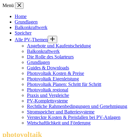
Zum
Menü
Inhalt
springen
Home
Grundlagen
Balkonkraftwerk
Speicher
Alle PV-Themen
Angebote und Kaufentscheidung
Balkonkraftwerk
Die Rolle des Solarteurs
Grundlagen
Guides & Downloads
Photovoltaik Kosten & Preise
Photovoltaik Eigenleistung
Photovoltaik Planen: Schritt für Schritt
Photovoltaik regional
Praxis und Vergleiche
PV-Komplettsysteme
Rechtliche Rahmenbedingungen und Genehmigung
Stromspeicher und Batteriesysteme
Versteckte Kosten & Preisfallen bei PV-Anlagen
Wirtschaftlichkeit und Förderung
photovoltaik
.info