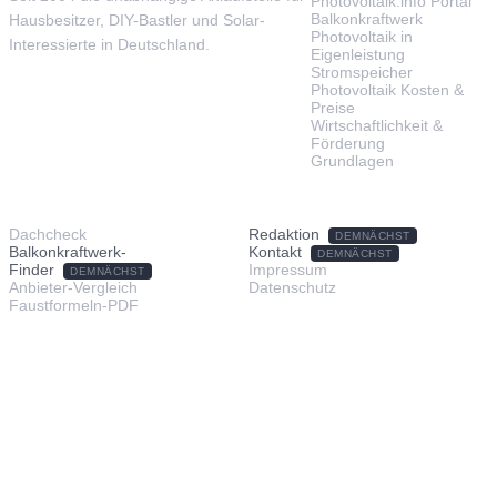
Photovoltaik.info Portal
Balkonkraftwerk
Hausbesitzer, DIY-Bastler und Solar-
Photovoltaik in
Interessierte in Deutschland.
Eigenleistung
Stromspeicher
Photovoltaik Kosten &
Preise
Wirtschaftlichkeit &
Förderung
Grundlagen
TOOLS & SERVICE
ÜBER UNS
Dachcheck
Redaktion
DEMNÄCHST
Balkonkraftwerk-
Kontakt
DEMNÄCHST
Finder
Impressum
DEMNÄCHST
Anbieter-Vergleich
Datenschutz
Faustformeln-PDF