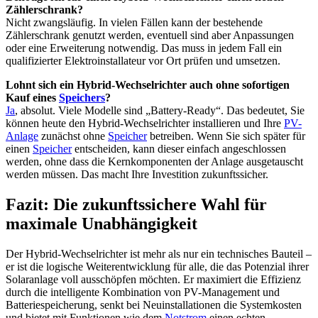
Zählerschrank?
Nicht zwangsläufig. In vielen Fällen kann der bestehende
Zählerschrank genutzt werden, eventuell sind aber Anpassungen
oder eine Erweiterung notwendig. Das muss in jedem Fall ein
qualifizierter Elektroinstallateur vor Ort prüfen und umsetzen.
Lohnt sich ein Hybrid-Wechselrichter auch ohne sofortigen
Kauf eines
Speichers
?
Ja
, absolut. Viele Modelle sind „Battery-Ready“. Das bedeutet, Sie
können heute den Hybrid-Wechselrichter installieren und Ihre
PV-
Anlage
zunächst ohne
Speicher
betreiben. Wenn Sie sich später für
einen
Speicher
entscheiden, kann dieser einfach angeschlossen
werden, ohne dass die Kernkomponenten der Anlage ausgetauscht
werden müssen. Das macht Ihre Investition zukunftssicher.
Fazit: Die zukunftssichere Wahl für
maximale Unabhängigkeit
Der Hybrid-Wechselrichter ist mehr als nur ein technisches Bauteil –
er ist die logische Weiterentwicklung für alle, die das Potenzial ihrer
Solaranlage voll ausschöpfen möchten. Er maximiert die Effizienz
durch die intelligente Kombination von PV-Management und
Batteriespeicherung, senkt bei Neuinstallationen die Systemkosten
und bietet mit Funktionen wie dem
Notstrom
einen echten