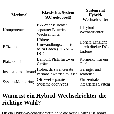
System mit
Klassisches System
Merkmal
Hybrid-
(AC-gekoppelt)
Wechselrichter
PV-Wechselrichter +
1 Hybrid-
Komponenten
separater Batterie-
Wechselrichter
Wechselrichter
Höhere
Höhere Effizienz
Umwandlungsverluste
Effizienz
durch direkte DC-
beim Laden (DC-AC-
Ladung
DC)
Benötigt Platz für zwei
Kompakt, nur ein
Platzbedarf
Geräte
Gerät
Höher, da zwei Geräte
Geringer und
Installationsaufwand
verkabelt werden müssen
schneller
Oft zwei separate
Ein zentrales,
System-Monitoring
Systeme oder Apps
integriertes System
Wann ist ein Hybrid-Wechselrichter die
richtige Wahl?
Ob ein Hybrid-Wechselrichter für Sie die beste Lösung ist, hängt