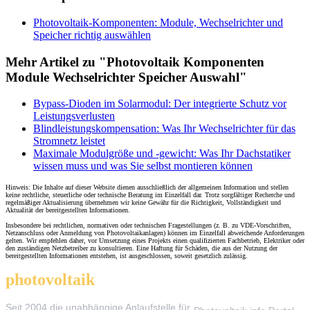
Photovoltaik-Komponenten: Module, Wechselrichter und
Speicher richtig auswählen
Mehr Artikel zu "Photovoltaik Komponenten
Module Wechselrichter Speicher Auswahl"
Bypass-Dioden im Solarmodul: Der integrierte Schutz vor
Leistungsverlusten
Blindleistungskompensation: Was Ihr Wechselrichter für das
Stromnetz leistet
Maximale Modulgröße und -gewicht: Was Ihr Dachstatiker
wissen muss und was Sie selbst montieren können
Hinweis: Die Inhalte auf dieser Website dienen ausschließlich der allgemeinen Information und stellen
keine rechtliche, steuerliche oder technische Beratung im Einzelfall dar. Trotz sorgfältiger Recherche und
regelmäßiger Aktualisierung übernehmen wir keine Gewähr für die Richtigkeit, Vollständigkeit und
Aktualität der bereitgestellten Informationen.
Insbesondere bei rechtlichen, normativen oder technischen Fragestellungen (z. B. zu VDE-Vorschriften,
Netzanschluss oder Anmeldung von Photovoltaikanlagen) können im Einzelfall abweichende Anforderungen
gelten. Wir empfehlen daher, vor Umsetzung eines Projekts einen qualifizierten Fachbetrieb, Elektriker oder
den zuständigen Netzbetreiber zu konsultieren. Eine Haftung für Schäden, die aus der Nutzung der
bereitgestellten Informationen entstehen, ist ausgeschlossen, soweit gesetzlich zulässig.
photovoltaik
.info
THEMEN
Seit 2004 die unabhängige Anlaufstelle für