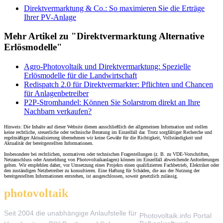
Direktvermarktung & Co.: So maximieren Sie die Erträge
Ihrer PV-Anlage
Mehr Artikel zu "Direktvermarktung Alternative
Erlösmodelle"
Agro-Photovoltaik und Direktvermarktung: Spezielle
Erlösmodelle für die Landwirtschaft
Redispatch 2.0 für Direktvermarkter: Pflichten und Chancen
für Anlagenbetreiber
P2P-Stromhandel: Können Sie Solarstrom direkt an Ihre
Nachbarn verkaufen?
Hinweis: Die Inhalte auf dieser Website dienen ausschließlich der allgemeinen Information und stellen
keine rechtliche, steuerliche oder technische Beratung im Einzelfall dar. Trotz sorgfältiger Recherche und
regelmäßiger Aktualisierung übernehmen wir keine Gewähr für die Richtigkeit, Vollständigkeit und
Aktualität der bereitgestellten Informationen.
Insbesondere bei rechtlichen, normativen oder technischen Fragestellungen (z. B. zu VDE-Vorschriften,
Netzanschluss oder Anmeldung von Photovoltaikanlagen) können im Einzelfall abweichende Anforderungen
gelten. Wir empfehlen daher, vor Umsetzung eines Projekts einen qualifizierten Fachbetrieb, Elektriker oder
den zuständigen Netzbetreiber zu konsultieren. Eine Haftung für Schäden, die aus der Nutzung der
bereitgestellten Informationen entstehen, ist ausgeschlossen, soweit gesetzlich zulässig.
photovoltaik
.info
THEMEN
Seit 2004 die unabhängige Anlaufstelle für
Photovoltaik.info Portal