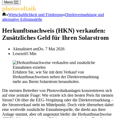
Keine
Menü
Ergebnisse
photovoltaik
.info
Start
Wirtschaftlichkeit und Förderung
Direktvermarktung und
alternative Erlösmodelle
Herkunftsnachweis (HKN) verkaufen:
Zusätzliches Geld für Ihren Solarstrom
Aktualisiert am
Do. 7 Mai 2026
Lesezeit
5 Min
Erfahren Sie, wie Sie mit dem Verkauf von
Herkunftsnachweisen neben der Direktvermarktung
mehr aus Ihrem Solarstrom herausholen.
Die meisten Betreiber von Photovoltaikanlagen konzentrieren sich
auf eine zentrale Frage: Wie erziele ich den besten Preis für meinen
Strom? Ob über die EEG-Vergütung oder die Direktvermarktung –
der Stromverkauf steht im Mittelpunkt. Doch viele übersehen dabei
eine wertvolle zusätzliche Einnahmequelle, die direkt aus ihrer
Anlage stammt, aber oft ungenutzt bleibt: die Herkunftsnachweise