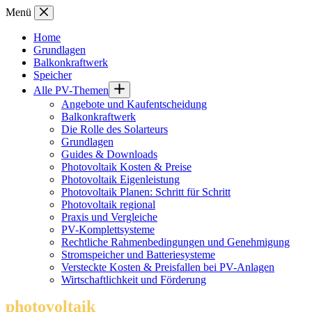
Zum
Menü
Inhalt
springen
Home
Grundlagen
Balkonkraftwerk
Speicher
Alle PV-Themen
Angebote und Kaufentscheidung
Balkonkraftwerk
Die Rolle des Solarteurs
Grundlagen
Guides & Downloads
Photovoltaik Kosten & Preise
Photovoltaik Eigenleistung
Photovoltaik Planen: Schritt für Schritt
Photovoltaik regional
Praxis und Vergleiche
PV-Komplettsysteme
Rechtliche Rahmenbedingungen und Genehmigung
Stromspeicher und Batteriesysteme
Versteckte Kosten & Preisfallen bei PV-Anlagen
Wirtschaftlichkeit und Förderung
photovoltaik
.info