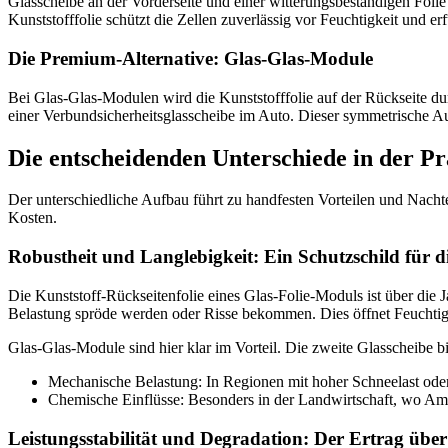
Glasscheibe an der Vorderseite und einer witterungsbeständigen Folie 
Kunststofffolie schützt die Zellen zuverlässig vor Feuchtigkeit und e
Die Premium-Alternative: Glas-Glas-Module
Bei Glas-Glas-Modulen wird die Kunststofffolie auf der Rückseite dur
einer Verbundsicherheitsglasscheibe im Auto. Dieser symmetrische 
Die entscheidenden Unterschiede in der Pr
Der unterschiedliche Aufbau führt zu handfesten Vorteilen und Nachtei
Kosten.
Robustheit und Langlebigkeit: Ein Schutzschild für di
Die Kunststoff-Rückseitenfolie eines Glas-Folie-Moduls ist über di
Belastung spröde werden oder Risse bekommen. Dies öffnet Feuchtig
Glas-Glas-Module sind hier klar im Vorteil. Die zweite Glasscheibe bil
Mechanische Belastung: In Regionen mit hoher Schneelast oder H
Chemische Einflüsse: Besonders in der Landwirtschaft, wo Ammo
Leistungsstabilität und Degradation: Der Ertrag übe