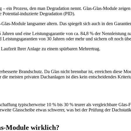
g – ein Prozess, den man Degradation nennt. Glas-Glas-Module zeigen h
e Potential-induzierte Degradation (PID).
-Glas-Module langsamer altern. Das spiegelt sich auch in den Garantien
 Jahren und eine Leistungsgarantie von ca. 84,8 % der Nennleistung n
 Leistungsgarantien von 30 Jahren oder mehr und sichern oft noch über
e Laufzeit Ihrer Anlage zu einem spürbaren Mehrertrag.
verbesserte Brandschutz. Da Glas nicht brennbar ist, erreichen diese M
 die meisten privaten Dachanlagen ist dies kein entscheidendes Kriter
nschaffung typischerweise 10 % bis 30 % teurer als vergleichbare Glas
zweite Glasscheibe etwas schwerer, was bei der Prüfung der Dachstatik z
las-Module wirklich?