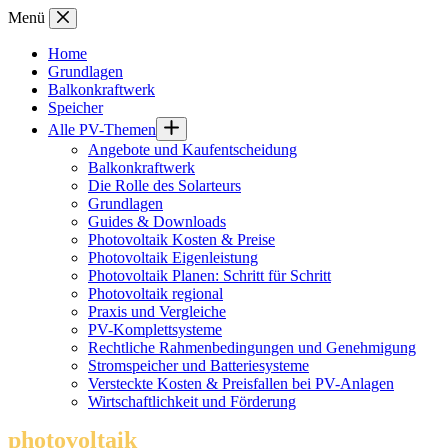
Zum
Menü
Inhalt
springen
Home
Grundlagen
Balkonkraftwerk
Speicher
Alle PV-Themen
Angebote und Kaufentscheidung
Balkonkraftwerk
Die Rolle des Solarteurs
Grundlagen
Guides & Downloads
Photovoltaik Kosten & Preise
Photovoltaik Eigenleistung
Photovoltaik Planen: Schritt für Schritt
Photovoltaik regional
Praxis und Vergleiche
PV-Komplettsysteme
Rechtliche Rahmenbedingungen und Genehmigung
Stromspeicher und Batteriesysteme
Versteckte Kosten & Preisfallen bei PV-Anlagen
Wirtschaftlichkeit und Förderung
photovoltaik
.info