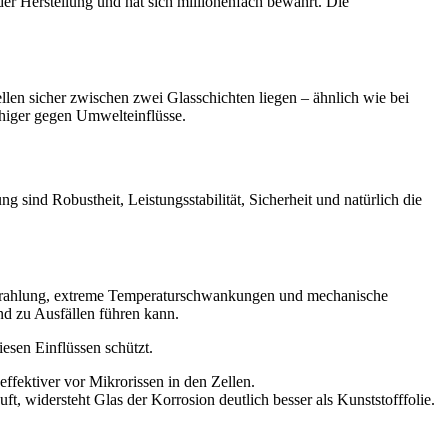
 der Herstellung und hat sich millionenfach bewährt. Die
llen sicher zwischen zwei Glasschichten liegen – ähnlich wie bei
higer gegen Umwelteinflüsse.
g sind Robustheit, Leistungsstabilität, Sicherheit und natürlich die
V-Strahlung, extreme Temperaturschwankungen und mechanische
d zu Ausfällen führen kann.
iesen Einflüssen schützt.
ffektiver vor Mikrorissen in den Zellen.
, widersteht Glas der Korrosion deutlich besser als Kunststofffolie.