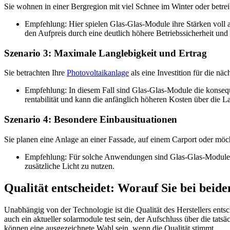
Sie wohnen in einer Bergregion mit viel Schnee im Winter oder betrei
Empfehlung: Hier spielen Glas-Glas-Module ihre Stärken voll a
den Aufpreis durch eine deutlich höhere Betriebssicherheit un
Szenario 3: Maximale Langlebigkeit und Ertrag
Sie betrachten Ihre
Photovoltaikanlage
als eine Investition für die n
Empfehlung: In diesem Fall sind Glas-Glas-Module die konseque
rentabilität und kann die anfänglich höheren Kosten über die La
Szenario 4: Besondere Einbausituationen
Sie planen eine Anlage an einer Fassade, auf einem Carport oder möc
Empfehlung: Für solche Anwendungen sind Glas-Glas-Module oft
zusätzliche Licht zu nutzen.
Qualität entscheidet: Worauf Sie bei beid
Unabhängig von der Technologie ist die Qualität des Herstellers ent
auch ein aktueller solarmodule test sein, der Aufschluss über die ta
können eine ausgezeichnete Wahl sein, wenn die Qualität stimmt.