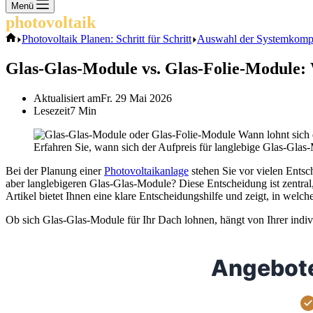
Keine
Menü
Ergebnisse
photovoltaik
.info
Start
Photovoltaik Planen: Schritt für Schritt
Auswahl der Systemkompo
Glas-Glas-Module vs. Glas-Folie-Module: 
Aktualisiert am
Fr. 29 Mai 2026
Lesezeit
7 Min
Erfahren Sie, wann sich der Aufpreis für langlebige Glas-Gla
Bei der Planung einer
Photovoltaikanlage
stehen Sie vor vielen Entsc
aber langlebigeren Glas-Glas-Module? Diese Entscheidung ist zentral,
Artikel bietet Ihnen eine klare Entscheidungshilfe und zeigt, in welch
Ob sich Glas-Glas-Module für Ihr Dach lohnen, hängt von Ihrer indivi
Angebote