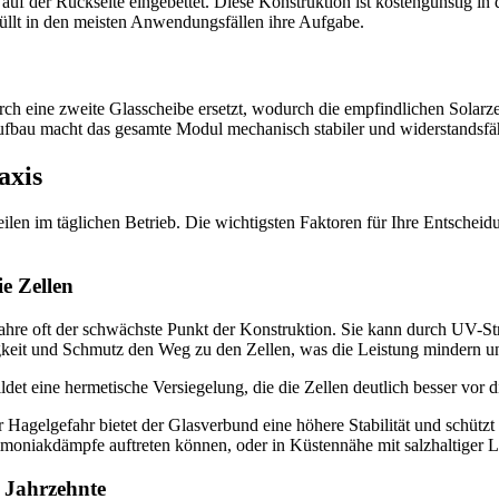
auf der Rückseite eingebettet. Diese Konstruktion ist kostengünstig in
rfüllt in den meisten Anwendungsfällen ihre Aufgabe.
ch eine zweite Glasscheibe ersetzt, wodurch die empfindlichen Solarze
Aufbau macht das gesamte Modul mechanisch stabiler und widerstandsfä
axis
len im täglichen Betrieb. Die wichtigsten Faktoren für Ihre Entscheidun
e Zellen
e Jahre oft der schwächste Punkt der Konstruktion. Sie kann durch U
keit und Schmutz den Weg zu den Zellen, was die Leistung mindern un
det eine hermetische Versiegelung, die die Zellen deutlich besser vor d
agelgefahr bietet der Glasverbund eine höhere Stabilität und schützt e
niakdämpfe auftreten können, oder in Küstennähe mit salzhaltiger Luft
r Jahrzehnte