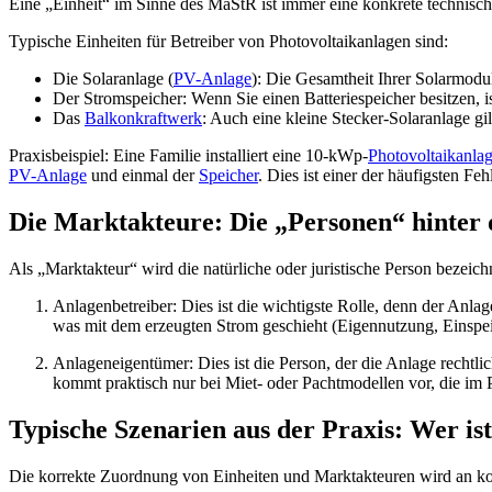
Eine „Einheit“ im Sinne des MaStR ist immer eine konkrete technisch
Typische Einheiten für Betreiber von Photovoltaikanlagen sind:
Die Solaranlage (
PV-Anlage
): Die Gesamtheit Ihrer Solarmodul
Der Stromspeicher: Wenn Sie einen Batteriespeicher besitzen, ist
Das
Balkonkraftwerk
: Auch eine kleine Stecker-Solaranlage gil
Praxisbeispiel: Eine Familie installiert eine 10-kWp-
Photovoltaikanla
PV-Anlage
und einmal der
Speicher
. Dies ist einer der häufigsten Fe
Die Marktakteure: Die „Personen“ hinter 
Als „Marktakteur“ wird die natürliche oder juristische Person bezeich
Anlagenbetreiber: Dies ist die wichtigste Rolle, denn der Anlag
was mit dem erzeugten Strom geschieht (Eigennutzung, Einspeisu
Anlageneigentümer: Dies ist die Person, der die Anlage rechtl
kommt praktisch nur bei Miet- oder Pachtmodellen vor, die im P
Typische Szenarien aus der Praxis: Wer is
Die korrekte Zuordnung von Einheiten und Marktakteuren wird an kon