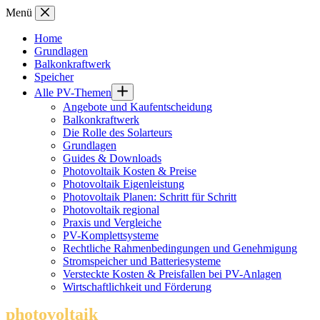
Zum
Menü
Inhalt
springen
Home
Grundlagen
Balkonkraftwerk
Speicher
Alle PV-Themen
Angebote und Kaufentscheidung
Balkonkraftwerk
Die Rolle des Solarteurs
Grundlagen
Guides & Downloads
Photovoltaik Kosten & Preise
Photovoltaik Eigenleistung
Photovoltaik Planen: Schritt für Schritt
Photovoltaik regional
Praxis und Vergleiche
PV-Komplettsysteme
Rechtliche Rahmenbedingungen und Genehmigung
Stromspeicher und Batteriesysteme
Versteckte Kosten & Preisfallen bei PV-Anlagen
Wirtschaftlichkeit und Förderung
photovoltaik
.info