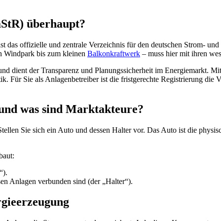
aStR) überhaupt?
 ist das offizielle und zentrale Verzeichnis für den deutschen Strom-
n Windpark bis zum kleinen
Balkonkraftwerk
– muss hier mit ihren wes
nd dient der Transparenz und Planungssicherheit im Energiemarkt. Mit a
k. Für Sie als Anlagenbetreiber ist die fristgerechte Registrierung die
 und was sind Marktakteure?
ellen Sie sich ein Auto und dessen Halter vor. Das Auto ist die physisc
baut:
“).
sen Anlagen verbunden sind (der „Halter“).
rgieerzeugung