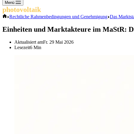
Keine
Menü
Ergebnisse
photovoltaik
.info
Start
Rechtliche Rahmenbedingungen und Genehmigung
Das Marktsta
Einheiten und Marktakteure im MaStR: Die
Aktualisiert am
Fr. 29 Mai 2026
Lesezeit
6 Min