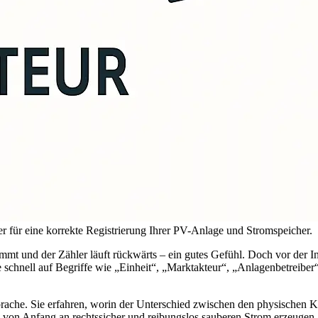
er für eine korrekte Registrierung Ihrer PV-Anlage und Stromspeicher.
mt und der Zähler läuft rückwärts – ein gutes Gefühl. Doch vor der Inb
schnell auf Begriffe wie „Einheit“, „Marktakteur“, „Anlagenbetreiber
Sprache. Sie erfahren, worin der Unterschied zwischen den physischen
ie von Anfang an rechtssicher und reibungslos sauberen Strom erzeugen.