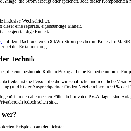
e Anlage, die Strom erzeugt oder speichert. Jede dieser Komponenten mu
e inklusive Wechselrichter.
 dieser eine separate, eigenständige Einheit.
t als eigenständige Einheit.
ge
auf dem Dach und einen 8-kWh-Stromspeicher im Keller. Im MaStR mü
hler bei der Erstanmeldung.
der Technik
net, die eine bestimmte Rolle in Bezug auf eine Einheit einnimmt. Für 
enbetreiber ist die Person, die die wirtschaftliche und rechtliche Veran
ng) und ist der Ansprechpartner für den Netzbetreiber. In 99 % der Fäl
ich gehört. In den allermeisten Fällen bei privaten PV-Anlagen sind An
rivatbereich jedoch selten sind.
t wer?
kreten Beispielen am deutlichsten.