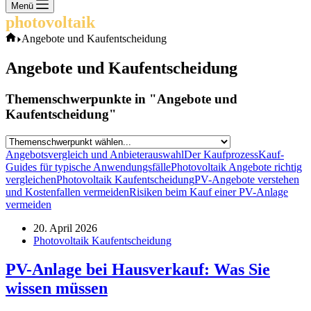
Keine
Menü
Ergebnisse
photovoltaik
.info
Start
Angebote und Kaufentscheidung
Angebote und Kaufentscheidung
Themenschwerpunkte in "Angebote und
Kaufentscheidung"
Angebotsvergleich und Anbieterauswahl
Der Kaufprozess
Kauf-
Guides für typische Anwendungsfälle
Photovoltaik Angebote richtig
vergleichen
Photovoltaik Kaufentscheidung
PV-Angebote verstehen
und Kostenfallen vermeiden
Risiken beim Kauf einer PV-Anlage
vermeiden
20. April 2026
Photovoltaik Kaufentscheidung
PV-Anlage bei Hausverkauf: Was Sie
wissen müssen