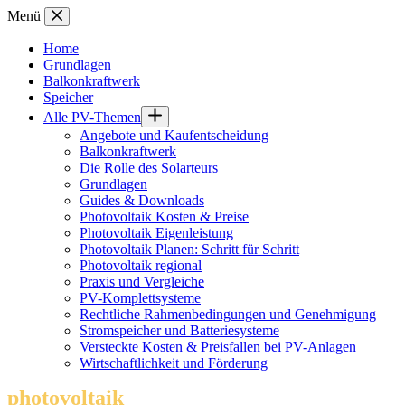
Zum
Menü
Inhalt
springen
Home
Grundlagen
Balkonkraftwerk
Speicher
Alle PV-Themen
Angebote und Kaufentscheidung
Balkonkraftwerk
Die Rolle des Solarteurs
Grundlagen
Guides & Downloads
Photovoltaik Kosten & Preise
Photovoltaik Eigenleistung
Photovoltaik Planen: Schritt für Schritt
Photovoltaik regional
Praxis und Vergleiche
PV-Komplettsysteme
Rechtliche Rahmenbedingungen und Genehmigung
Stromspeicher und Batteriesysteme
Versteckte Kosten & Preisfallen bei PV-Anlagen
Wirtschaftlichkeit und Förderung
photovoltaik
.info