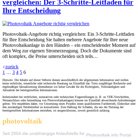
vergleichen: Der 3-Schritte-Leitfaden für
Ihre Entscheidung
Photovoltaik-Angebote richtig vergleichen: Ein 3-Schritte-Leitfaden
für Ihre Entscheidung Sie halten mehrere Angebote für Ihre neue
Photovoltaikanlage in den Händen – ein entscheidender Moment auf
dem Weg zur eigenen Stromerzeugung. Doch die Dokumente sind
oft komplex, die Preise unterscheiden sich teils…
zurück
1
…
3
4
5
6
Hinweis: Die Inhalte auf dieser Website dienen ausschließlich der allgemeinen Information und stellen
keine rechtliche, steuerliche oder technische Beratung im Einzelfall dar. Trotz sorgfältiger Recherche und
regelmäßiger Aktualisierung übernehmen wir keine Gewähr für die Richtigkeit, Vollständigkeit und
Aktualität der bereitgestellten Informationen.
Insbesondere bei rechtlichen, normativen oder technischen Fragestellungen (z. B. zu VDE-Vorschriften,
Netzanschluss oder Anmeldung von Photovoltaikanlagen) können im Einzelfall abweichende Anforderungen
gelten. Wir empfehlen daher, vor Umsetzung eines Projekts einen qualifizierten Fachbetrieb, Elektriker oder
den zuständigen Netzbetreiber zu konsultieren. Eine Haftung für Schäden, die aus der Nutzung der
bereitgestellten Informationen entstehen, ist ausgeschlossen, soweit gesetzlich zulässig.
photovoltaik
.info
THEMEN
Seit 2004 die unabhängige Anlaufstelle für
Photovoltaik.info Portal