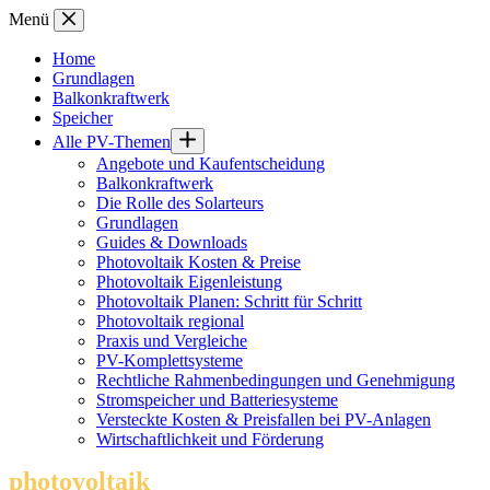
Zum
Menü
Inhalt
springen
Home
Grundlagen
Balkonkraftwerk
Speicher
Alle PV-Themen
Angebote und Kaufentscheidung
Balkonkraftwerk
Die Rolle des Solarteurs
Grundlagen
Guides & Downloads
Photovoltaik Kosten & Preise
Photovoltaik Eigenleistung
Photovoltaik Planen: Schritt für Schritt
Photovoltaik regional
Praxis und Vergleiche
PV-Komplettsysteme
Rechtliche Rahmenbedingungen und Genehmigung
Stromspeicher und Batteriesysteme
Versteckte Kosten & Preisfallen bei PV-Anlagen
Wirtschaftlichkeit und Förderung
photovoltaik
.info