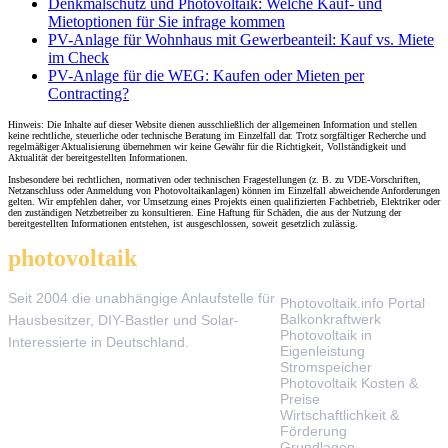
Denkmalschutz und Photovoltaik: Welche Kauf- und
Mietoptionen für Sie infrage kommen
PV-Anlage für Wohnhaus mit Gewerbeanteil: Kauf vs. Miete
im Check
PV-Anlage für die WEG: Kaufen oder Mieten per
Contracting?
Hinweis: Die Inhalte auf dieser Website dienen ausschließlich der allgemeinen Information und stellen
keine rechtliche, steuerliche oder technische Beratung im Einzelfall dar. Trotz sorgfältiger Recherche und
regelmäßiger Aktualisierung übernehmen wir keine Gewähr für die Richtigkeit, Vollständigkeit und
Aktualität der bereitgestellten Informationen.
Insbesondere bei rechtlichen, normativen oder technischen Fragestellungen (z. B. zu VDE-Vorschriften,
Netzanschluss oder Anmeldung von Photovoltaikanlagen) können im Einzelfall abweichende Anforderungen
gelten. Wir empfehlen daher, vor Umsetzung eines Projekts einen qualifizierten Fachbetrieb, Elektriker oder
den zuständigen Netzbetreiber zu konsultieren. Eine Haftung für Schäden, die aus der Nutzung der
bereitgestellten Informationen entstehen, ist ausgeschlossen, soweit gesetzlich zulässig.
photovoltaik
.info
THEMEN
Seit 2004 die unabhängige Anlaufstelle für
Photovoltaik.info Portal
Balkonkraftwerk
Hausbesitzer, DIY-Bastler und Solar-
Photovoltaik in
Interessierte in Deutschland.
Eigenleistung
Stromspeicher
Photovoltaik Kosten &
Preise
Wirtschaftlichkeit &
Förderung
Grundlagen