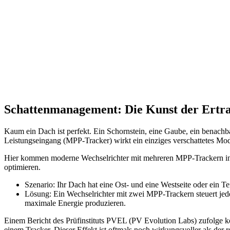
Schattenmanagement: Die Kunst der Ertr
Kaum ein Dach ist perfekt. Ein Schornstein, eine Gaube, ein benachb
Leistungseingang (MPP-Tracker) wirkt ein einziges verschattetes Mod
Hier kommen moderne Wechselrichter mit mehreren MPP-Trackern ins
optimieren.
Szenario: Ihr Dach hat eine Ost- und eine Westseite oder ein T
Lösung: Ein Wechselrichter mit zwei MPP-Trackern steuert jeden 
maximale Energie produzieren.
Einem Bericht des Prüfinstituts PVEL (PV Evolution Labs) zufolge k
einem Tracker. Dieser Effekt ist oftmals noch wirkungsvoller als der 