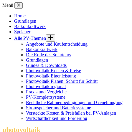
Zum
Menü
Inhalt
springen
Home
Grundlagen
Balkonkraftwerk
Speicher
Alle PV-Themen
Angebote und Kaufentscheidung
Balkonkraftwerk
Die Rolle des Solarteurs
Grundlagen
Guides & Downloads
Photovoltaik Kosten & Preise
Photovoltaik Eigenleistung
Photovoltaik Planen: Schritt für Schritt
Photovoltaik regional
Praxis und Vergleiche
PV-Komplettsysteme
Rechtliche Rahmenbedingungen und Genehmigung
Stromspeicher und Batteriesysteme
Versteckte Kosten & Preisfallen bei PV-Anlagen
Wirtschaftlichkeit und Förderung
photovoltaik
.info