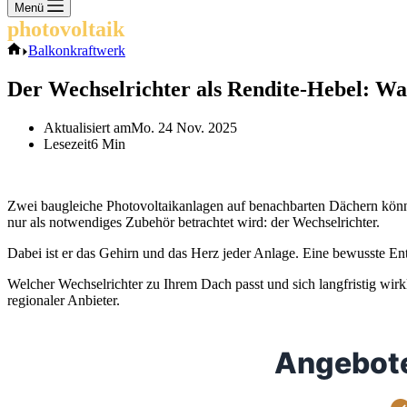
Keine
Menü
Ergebnisse
photovoltaik
.info
Start
Balkonkraftwerk
Der Wechselrichter als Rendite-Hebel: Wa
Aktualisiert am
Mo. 24 Nov. 2025
Lesezeit
6 Min
Zwei baugleiche Photovoltaikanlagen auf benachbarten Dächern könn
nur als notwendiges Zubehör betrachtet wird: der Wechselrichter.
Dabei ist er das Gehirn und das Herz jeder Anlage. Eine bewusste Ents
Welcher Wechselrichter zu Ihrem Dach passt und sich langfristig wirk
regionaler Anbieter.
Angebote