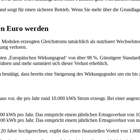
nd sorgt für einen sicheren Betrieb. Wenn Sie mehr über die Grundlagen
en Euro werden
en Modulen erzeugten Gleichstroms tatsächlich als nutzbarer Wechselst
gung verloren.
ten ‚Europäischen Wirkungsgrad‘ von über 98 %. Günstigere Standardm
ahren und mehr summiert sich dieser Verlust erheblich.
estätigt, dass bereits eine Steigerung des Wirkungsgrades um ein bis 
nhaus vor, die pro Jahr rund 10.000 kWh Strom erzeugt. Bei einer an
0 kWh pro Jahr. Das entspricht einem jährlichen Ertragsverlust von 10
0 kWh pro Jahr. Das entspricht einem jährlichen Ertragsverlust von nu
0 Jahre hochgerechnet, ergibt das einen finanziellen Vorteil von 1.000