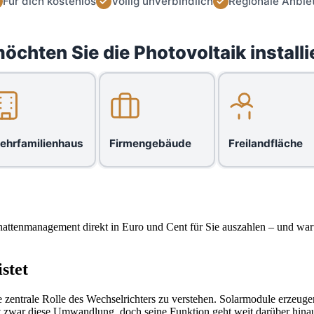
Für dich kostenlos
Völlig unverbindlich
Regionale Anbie
öchten Sie die Photovoltaik installi
ehrfamilienhaus
Firmengebäude
Freilandfläche
chattenmanagement direkt in Euro und Cent für Sie auszahlen – und wa
stet
 zentrale Rolle des Wechselrichters zu verstehen. Solarmodule erzeuge
t zwar diese Umwandlung, doch seine Funktion geht weit darüber hina