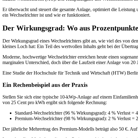
Er überwacht und steuert die gesamte Anlage, optimiert die Leistung u
ein Wechselrichter ist und wie er funktioniert.
Der Wirkungsgrad: Wo aus Prozentpunkt
Der Wirkungsgrad eines Wechselrichters gibt an, wie viel des von d
kleines Loch hat: Ein Teil des wertvollen Inhalts geht bei der Übertra
Moderne, hochwertige Wechselrichter erreichen heute einen sogenann
marginalen Unterschied, doch über die Laufzeit einer Anlage von 20 J
Eine Studie der Hochschule für Technik und Wirtschaft (HTW) Berlin b
Ein Rechenbeispiel aus der Praxis
Stellen Sie sich eine typische 10-kWp-Anlage auf einem Einfamilie
von 25 Cent pro kWh ergibt sich folgende Rechnung:
Standard-Wechselrichter (96 % Wirkungsgrad): 4 % Verlust = 40
Premium-Wechselrichter (98 % Wirkungsgrad): 2 % Verlust = 20
Der jährliche Mehrertrag des Premium-Modells beträgt also 50 €. Auf 2