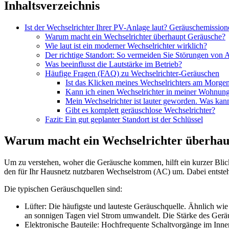
Inhaltsverzeichnis
Ist der Wechselrichter Ihrer PV-Anlage laut? Geräuschemission
Warum macht ein Wechselrichter überhaupt Geräusche?
Wie laut ist ein moderner Wechselrichter wirklich?
Der richtige Standort: So vermeiden Sie Störungen von 
Was beeinflusst die Lautstärke im Betrieb?
Häufige Fragen (FAQ) zu Wechselrichter-Geräuschen
Ist das Klicken meines Wechselrichters am Morg
Kann ich einen Wechselrichter in meiner Wohnung 
Mein Wechselrichter ist lauter geworden. Was kann
Gibt es komplett geräuschlose Wechselrichter?
Fazit: Ein gut geplanter Standort ist der Schlüssel
Warum macht ein Wechselrichter überhau
Um zu verstehen, woher die Geräusche kommen, hilft ein kurzer Blick
den für Ihr Hausnetz nutzbaren Wechselstrom (AC) um. Dabei entstehe
Die typischen Geräuschquellen sind:
Lüfter: Die häufigste und lauteste Geräuschquelle. Ähnlich wie
an sonnigen Tagen viel Strom umwandelt. Die Stärke des Geräus
Elektronische Bauteile: Hochfrequente Schaltvorgänge im Inne