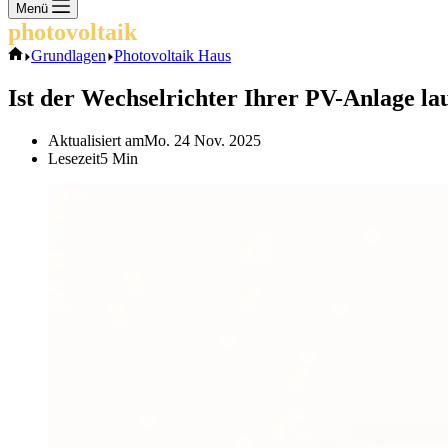
Keine
Menü
Ergebnisse
photovoltaik
.info
Start
Grundlagen
Photovoltaik Haus
Ist der Wechselrichter Ihrer PV-Anlage l
Aktualisiert am
Mo. 24 Nov. 2025
Lesezeit
5 Min