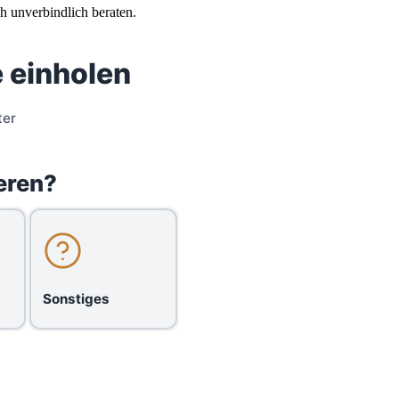
ch unverbindlich beraten.
 einholen
ter
eren?
Sonstiges