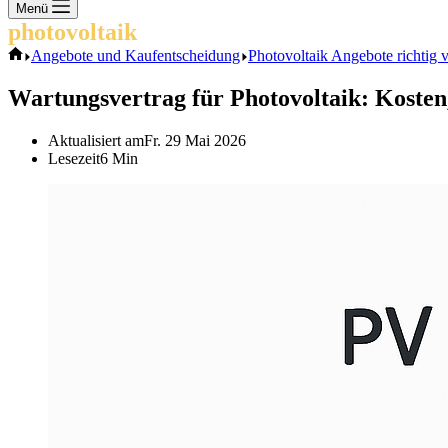
Keine
Menü
Ergebnisse
photovoltaik
.info
Start
Angebote und Kaufentscheidung
Photovoltaik Angebote richtig 
Wartungsvertrag für Photovoltaik: Kosten,
Aktualisiert am
Fr. 29 Mai 2026
Lesezeit
6 Min