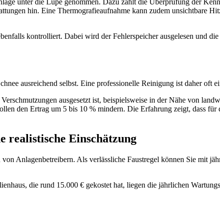
Anlage unter die Lupe genommen. Dazu zählt die Überprüfung der Kenn
chattungen hin. Eine Thermografieaufnahme kann zudem unsichtbare Hit
benfalls kontrolliert. Dabei wird der Fehlerspeicher ausgelesen und di
nee ausreichend selbst. Eine professionelle Reinigung ist daher oft e
 Verschmutzungen ausgesetzt ist, beispielsweise in der Nähe von landwi
ollen den Ertrag um 5 bis 10 % mindern. Die Erfahrung zeigt, dass für
 realistische Einschätzung
 von Anlagenbetreibern. Als verlässliche Faustregel können Sie mit jä
enhaus, die rund 15.000 € gekostet hat, liegen die jährlichen Wartun