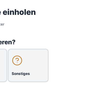
 einholen
ter
eren?
Sonstiges