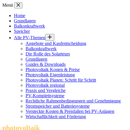
Zum
Menü
Inhalt
springen
Home
Grundlagen
Balkonkraftwerk
Speicher
Alle PV-Themen
Angebote und Kaufentscheidung
Balkonkraftwerk
Die Rolle des Solarteurs
Grundlagen
Guides & Downloads
Photovoltaik Kosten & Preise
Photovoltaik Eigenleistung
Photovoltaik Planen: Schritt für Schritt
Photovoltaik regional
Praxis und Vergleiche
PV-Komplettsysteme
Rechtliche Rahmenbedingungen und Genehmigung
Stromspeicher und Batteriesysteme
Versteckte Kosten & Preisfallen bei PV-Anlagen
Wirtschaftlichkeit und Förderung
photovoltaik
.info