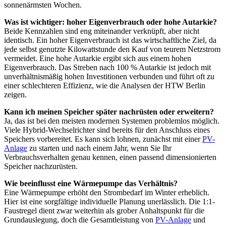
sonnenärmsten Wochen.
Was ist wichtiger: hoher Eigenverbrauch oder hohe Autarkie?
Beide Kennzahlen sind eng miteinander verknüpft, aber nicht
identisch. Ein hoher Eigenverbrauch ist das wirtschaftliche Ziel, da
jede selbst genutzte Kilowattstunde den Kauf von teurem Netzstrom
vermeidet. Eine hohe Autarkie ergibt sich aus einem hohen
Eigenverbrauch. Das Streben nach 100 % Autarkie ist jedoch mit
unverhältnismäßig hohen Investitionen verbunden und führt oft zu
einer schlechteren Effizienz, wie die Analysen der HTW Berlin
zeigen.
Kann ich meinen Speicher später nachrüsten oder erweitern?
Ja, das ist bei den meisten modernen Systemen problemlos möglich.
Viele Hybrid-Wechselrichter sind bereits für den Anschluss eines
Speichers vorbereitet. Es kann sich lohnen, zunächst mit einer
PV-
Anlage
zu starten und nach einem Jahr, wenn Sie Ihr
Verbrauchsverhalten genau kennen, einen passend dimensionierten
Speicher nachzurüsten.
Wie beeinflusst eine Wärmepumpe das Verhältnis?
Eine Wärmepumpe erhöht den Strombedarf im Winter erheblich.
Hier ist eine sorgfältige individuelle Planung unerlässlich. Die 1:1-
Faustregel dient zwar weiterhin als grober Anhaltspunkt für die
Grundauslegung, doch die Gesamtleistung von
PV-Anlage
und