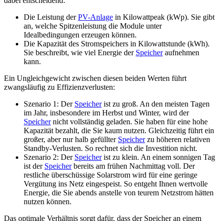
dabei entscheidend:
Die Leistung der
PV-Anlage
in Kilowattpeak (kWp). Sie gibt
an, welche Spitzenleistung die Module unter
Idealbedingungen erzeugen können.
Die Kapazität des Stromspeichers in Kilowattstunde (kWh).
Sie beschreibt, wie viel Energie der
Speicher
aufnehmen
kann.
Ein Ungleichgewicht zwischen diesen beiden Werten führt
zwangsläufig zu Effizienzverlusten:
Szenario 1: Der
Speicher
ist zu groß. An den meisten Tagen
im Jahr, insbesondere im Herbst und Winter, wird der
Speicher
nicht vollständig geladen. Sie haben für eine hohe
Kapazität bezahlt, die Sie kaum nutzen. Gleichzeitig führt ein
großer, aber nur halb gefüllter
Speicher
zu höheren relativen
Standby-Verlusten. So rechnet sich die Investition nicht.
Szenario 2: Der
Speicher
ist zu klein. An einem sonnigen Tag
ist der
Speicher
bereits am frühen Nachmittag voll. Der
restliche überschüssige Solarstrom wird für eine geringe
Vergütung ins Netz eingespeist. So entgeht Ihnen wertvolle
Energie, die Sie abends anstelle von teurem Netzstrom hätten
nutzen können.
Das optimale Verhältnis sorgt dafür, dass der Speicher an einem