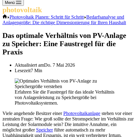
Keine
Menü
Ergebnisse
photovoltaik
.info
Start
Photovoltaik Planen: Schritt für Schritt
Bedarfsanalyse und
Anlagengröße: Die richtige Dimensionierung für Ihren Haushalt
Das optimale Verhältnis von PV-Anlage
zu Speicher: Eine Faustregel für die
Praxis
Aktualisiert am
Do. 7 Mai 2026
Lesezeit
7 Min
Erfahren Sie die Faustregel für das ideale Verhältnis
von Anlagenleistung zu Speichergröße bei
Photovoltaiksystemen.
Viele angehende Besitzer einer
Photovoltaikanlage
stehen vor einer
zentralen Frage: Wie groß sollte der Stromspeicher im Verhältnis zur
Leistung der Solarmodule sein? Die intuitive Annahme, ein
möglichst großer
Speicher
führe automatisch zu mehr
Unabhängigkeit und Ersparnis, ist ein weit verbreiteter Irrtum.