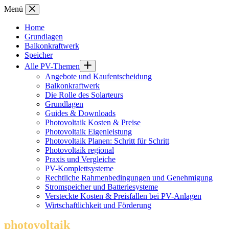
Zum
Menü
Inhalt
springen
Home
Grundlagen
Balkonkraftwerk
Speicher
Alle PV-Themen
Angebote und Kaufentscheidung
Balkonkraftwerk
Die Rolle des Solarteurs
Grundlagen
Guides & Downloads
Photovoltaik Kosten & Preise
Photovoltaik Eigenleistung
Photovoltaik Planen: Schritt für Schritt
Photovoltaik regional
Praxis und Vergleiche
PV-Komplettsysteme
Rechtliche Rahmenbedingungen und Genehmigung
Stromspeicher und Batteriesysteme
Versteckte Kosten & Preisfallen bei PV-Anlagen
Wirtschaftlichkeit und Förderung
photovoltaik
.info