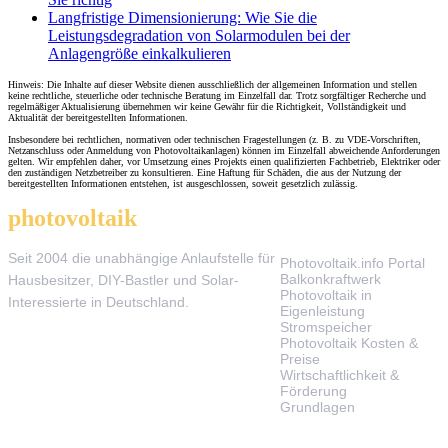
Langfristige Dimensionierung: Wie Sie die
Leistungsdegradation von Solarmodulen bei der
Anlagengröße einkalkulieren
Hinweis: Die Inhalte auf dieser Website dienen ausschließlich der allgemeinen Information und stellen
keine rechtliche, steuerliche oder technische Beratung im Einzelfall dar. Trotz sorgfältiger Recherche und
regelmäßiger Aktualisierung übernehmen wir keine Gewähr für die Richtigkeit, Vollständigkeit und
Aktualität der bereitgestellten Informationen.
Insbesondere bei rechtlichen, normativen oder technischen Fragestellungen (z. B. zu VDE-Vorschriften,
Netzanschluss oder Anmeldung von Photovoltaikanlagen) können im Einzelfall abweichende Anforderungen
gelten. Wir empfehlen daher, vor Umsetzung eines Projekts einen qualifizierten Fachbetrieb, Elektriker oder
den zuständigen Netzbetreiber zu konsultieren. Eine Haftung für Schäden, die aus der Nutzung der
bereitgestellten Informationen entstehen, ist ausgeschlossen, soweit gesetzlich zulässig.
photovoltaik
.info
THEMEN
Seit 2004 die unabhängige Anlaufstelle für
Photovoltaik.info Portal
Balkonkraftwerk
Hausbesitzer, DIY-Bastler und Solar-
Photovoltaik in
Interessierte in Deutschland.
Eigenleistung
Stromspeicher
Photovoltaik Kosten &
Preise
Wirtschaftlichkeit &
Förderung
Grundlagen
TOOLS & SERVICE
ÜBER UNS