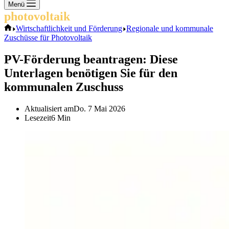
Keine
Menü
Ergebnisse
photovoltaik
.info
Start
Wirtschaftlichkeit und Förderung
Regionale und kommunale
Zuschüsse für Photovoltaik
PV-Förderung beantragen: Diese
Unterlagen benötigen Sie für den
kommunalen Zuschuss
Aktualisiert am
Do. 7 Mai 2026
Lesezeit
6 Min