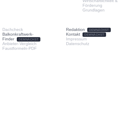
Wirtschaftlichkeit &
Förderung
Grundlagen
TOOLS & SERVICE
ÜBER UNS
Dachcheck
Redaktion
DEMNÄCHST
Balkonkraftwerk-
Kontakt
DEMNÄCHST
Finder
Impressum
DEMNÄCHST
Anbieter-Vergleich
Datenschutz
Faustformeln-PDF