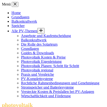
Zum
Menü
Inhalt
springen
Home
Grundlagen
Balkonkraftwerk
Speicher
Alle PV-Themen
Angebote und Kaufentscheidung
Balkonkraftwerk
Die Rolle des Solarteurs
Grundlagen
Guides & Downloads
Photovoltaik Kosten & Preise
Photovoltaik Eigenleistung
Photovoltaik Planen: Schritt für Schritt
Photovoltaik regional
Praxis und Vergleiche
PV-Komplettsysteme
Rechtliche Rahmenbedingungen und Genehmigung
Stromspeicher und Batteriesysteme
Versteckte Kosten & Preisfallen bei PV-Anlagen
Wirtschaftlichkeit und Förderung
photovoltaik
.info