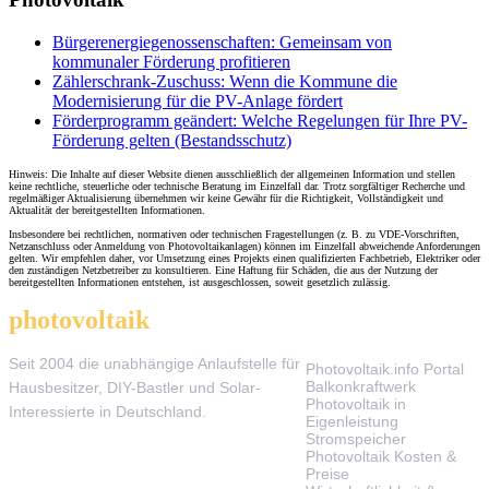
Bürgerenergiegenossenschaften: Gemeinsam von
kommunaler Förderung profitieren
Zählerschrank-Zuschuss: Wenn die Kommune die
Modernisierung für die PV-Anlage fördert
Förderprogramm geändert: Welche Regelungen für Ihre PV-
Förderung gelten (Bestandsschutz)
Hinweis: Die Inhalte auf dieser Website dienen ausschließlich der allgemeinen Information und stellen
keine rechtliche, steuerliche oder technische Beratung im Einzelfall dar. Trotz sorgfältiger Recherche und
regelmäßiger Aktualisierung übernehmen wir keine Gewähr für die Richtigkeit, Vollständigkeit und
Aktualität der bereitgestellten Informationen.
Insbesondere bei rechtlichen, normativen oder technischen Fragestellungen (z. B. zu VDE-Vorschriften,
Netzanschluss oder Anmeldung von Photovoltaikanlagen) können im Einzelfall abweichende Anforderungen
gelten. Wir empfehlen daher, vor Umsetzung eines Projekts einen qualifizierten Fachbetrieb, Elektriker oder
den zuständigen Netzbetreiber zu konsultieren. Eine Haftung für Schäden, die aus der Nutzung der
bereitgestellten Informationen entstehen, ist ausgeschlossen, soweit gesetzlich zulässig.
photovoltaik
.info
THEMEN
Seit 2004 die unabhängige Anlaufstelle für
Photovoltaik.info Portal
Balkonkraftwerk
Hausbesitzer, DIY-Bastler und Solar-
Photovoltaik in
Interessierte in Deutschland.
Eigenleistung
Stromspeicher
Photovoltaik Kosten &
Preise