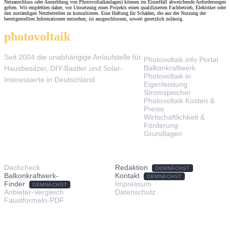
Netzanschluss oder Anmeldung von Photovoltaikanlagen) können im Einzelfall abweichende Anforderungen
gelten. Wir empfehlen daher, vor Umsetzung eines Projekts einen qualifizierten Fachbetrieb, Elektriker oder
den zuständigen Netzbetreiber zu konsultieren. Eine Haftung für Schäden, die aus der Nutzung der
bereitgestellten Informationen entstehen, ist ausgeschlossen, soweit gesetzlich zulässig.
photovoltaik
.info
THEMEN
Seit 2004 die unabhängige Anlaufstelle für
Photovoltaik.info Portal
Balkonkraftwerk
Hausbesitzer, DIY-Bastler und Solar-
Photovoltaik in
Interessierte in Deutschland.
Eigenleistung
Stromspeicher
Photovoltaik Kosten &
Preise
Wirtschaftlichkeit &
Förderung
Grundlagen
TOOLS & SERVICE
ÜBER UNS
Dachcheck
Redaktion
DEMNÄCHST
Balkonkraftwerk-
Kontakt
DEMNÄCHST
Finder
Impressum
DEMNÄCHST
Anbieter-Vergleich
Datenschutz
Faustformeln-PDF