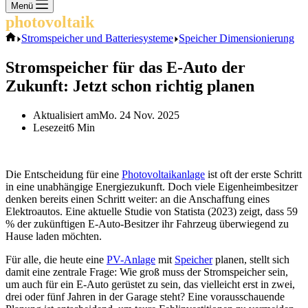
Keine
Menü
Ergebnisse
photovoltaik
.info
Start
Stromspeicher und Batteriesysteme
Speicher Dimensionierung
Stromspeicher für das E-Auto der
Zukunft: Jetzt schon richtig planen
Aktualisiert am
Mo. 24 Nov. 2025
Lesezeit
6 Min
Die Entscheidung für eine
Photovoltaikanlage
ist oft der erste Schritt
in eine unabhängige Energiezukunft. Doch viele Eigenheimbesitzer
denken bereits einen Schritt weiter: an die Anschaffung eines
Elektroautos. Eine aktuelle Studie von Statista (2023) zeigt, dass 59
% der zukünftigen E-Auto-Besitzer ihr Fahrzeug überwiegend zu
Hause laden möchten.
Für alle, die heute eine
PV-Anlage
mit
Speicher
planen, stellt sich
damit eine zentrale Frage: Wie groß muss der Stromspeicher sein,
um auch für ein E-Auto gerüstet zu sein, das vielleicht erst in zwei,
drei oder fünf Jahren in der Garage steht? Eine vorausschauende