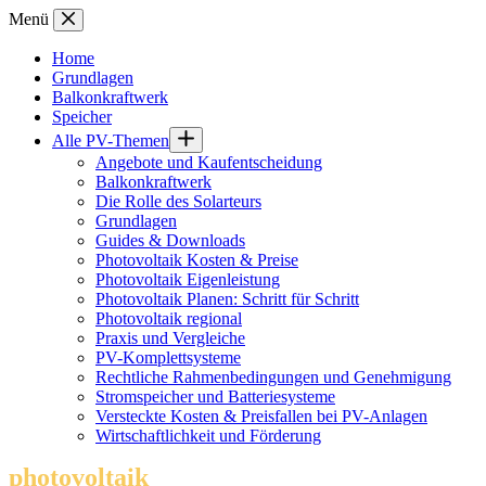
Zum
Menü
Inhalt
springen
Home
Grundlagen
Balkonkraftwerk
Speicher
Alle PV-Themen
Angebote und Kaufentscheidung
Balkonkraftwerk
Die Rolle des Solarteurs
Grundlagen
Guides & Downloads
Photovoltaik Kosten & Preise
Photovoltaik Eigenleistung
Photovoltaik Planen: Schritt für Schritt
Photovoltaik regional
Praxis und Vergleiche
PV-Komplettsysteme
Rechtliche Rahmenbedingungen und Genehmigung
Stromspeicher und Batteriesysteme
Versteckte Kosten & Preisfallen bei PV-Anlagen
Wirtschaftlichkeit und Förderung
photovoltaik
.info