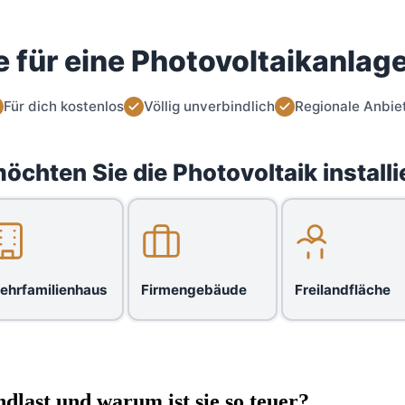
 für eine Photovoltaikanlage
Für dich kostenlos
Völlig unverbindlich
Regionale Anbie
öchten Sie die Photovoltaik installi
ehrfamilienhaus
Firmengebäude
Freilandfläche
dlast und warum ist sie so teuer?