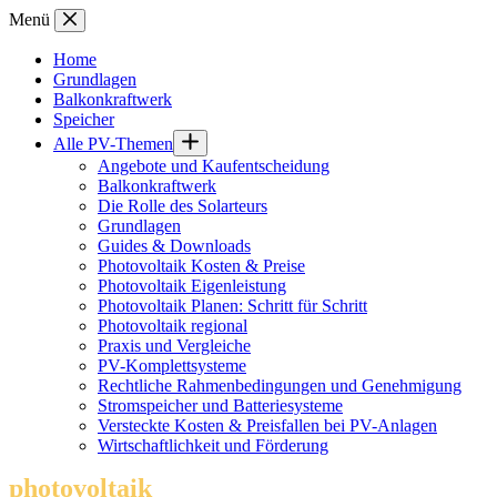
Zum
Menü
Inhalt
springen
Home
Grundlagen
Balkonkraftwerk
Speicher
Alle PV-Themen
Angebote und Kaufentscheidung
Balkonkraftwerk
Die Rolle des Solarteurs
Grundlagen
Guides & Downloads
Photovoltaik Kosten & Preise
Photovoltaik Eigenleistung
Photovoltaik Planen: Schritt für Schritt
Photovoltaik regional
Praxis und Vergleiche
PV-Komplettsysteme
Rechtliche Rahmenbedingungen und Genehmigung
Stromspeicher und Batteriesysteme
Versteckte Kosten & Preisfallen bei PV-Anlagen
Wirtschaftlichkeit und Förderung
photovoltaik
.info