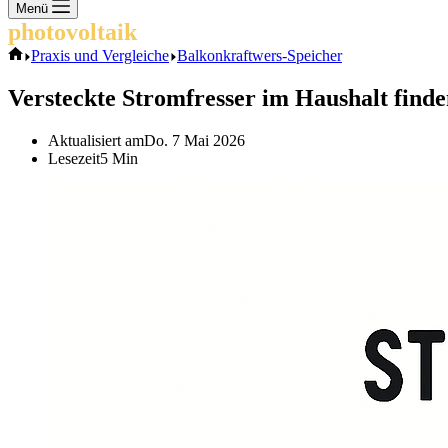
Keine
Menü
Ergebnisse
photovoltaik
.info
Start
Praxis und Vergleiche
Balkonkraftwers-Speicher
Versteckte Stromfresser im Haushalt find
Aktualisiert am
Do. 7 Mai 2026
Lesezeit
5 Min