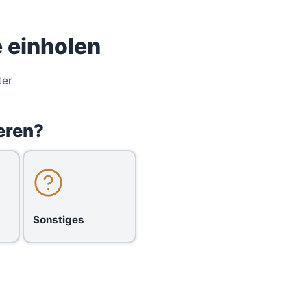
 einholen
ter
eren?
Sonstiges