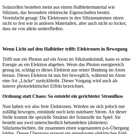
Solarzellen bestehen meist aus einem Halbleitermaterial wie
Silizium, das besondere elektrische Eigenschaften besitzt.
Vereinfacht gesagt: Die Elektronen in den Siliziumatomen sitzen
nicht so fest wie in anderen Materialien, aber auch nicht so locker,
dass sie von allein umherfließen.
Wenn Licht auf den Halbleiter trifft: Elektronen in Bewegung
Trifft nun ein Photon auf ein Atom im Siliziumkristall, kann es seine
Energie an ein Elektron abgeben. Wenn das Photon energiereich
genug ist, schlägt es dieses Elektron aus seiner Bindung im Atom
heraus. Dieses Elektron ist nun frei beweglich, während im Atom
eine Art „Lücke“ zurückbleibt. Dieser Vorgang wird auch als
innerer photoelektrischer Effekt bezeichnet.
Ordnung statt Chaos: So entsteht ein gerichteter Stromfluss
Nun haben wir also freie Elektronen. Würden sie sich jedoch nur
zufällig bewegen, entstünde noch kein nutzbarer Strom. An dieser
Stelle kommt die spezielle Struktur der Solarzelle ins Spiel: Sie
besteht aus zwei unterschiedlich behandelten (dotierten)
Siliziumschichten, die zusammen einen sogenannten p-n-Übergang
bilden. Dieser Übergang erzeugt ein eingebautes elektrisches Feld,