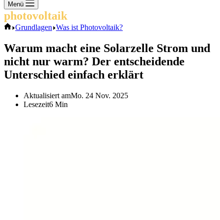
Keine
Menü
Ergebnisse
photovoltaik
.info
Start
Grundlagen
Was ist Photovoltaik?
Warum macht eine Solarzelle Strom und
nicht nur warm? Der entscheidende
Unterschied einfach erklärt
Aktualisiert am
Mo. 24 Nov. 2025
Lesezeit
6 Min