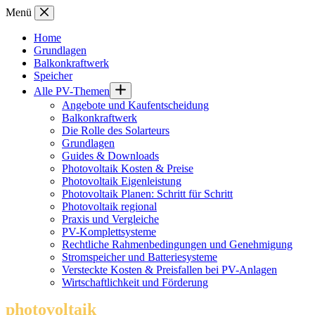
Zum
Menü
Inhalt
springen
Home
Grundlagen
Balkonkraftwerk
Speicher
Alle PV-Themen
Angebote und Kaufentscheidung
Balkonkraftwerk
Die Rolle des Solarteurs
Grundlagen
Guides & Downloads
Photovoltaik Kosten & Preise
Photovoltaik Eigenleistung
Photovoltaik Planen: Schritt für Schritt
Photovoltaik regional
Praxis und Vergleiche
PV-Komplettsysteme
Rechtliche Rahmenbedingungen und Genehmigung
Stromspeicher und Batteriesysteme
Versteckte Kosten & Preisfallen bei PV-Anlagen
Wirtschaftlichkeit und Förderung
photovoltaik
.info