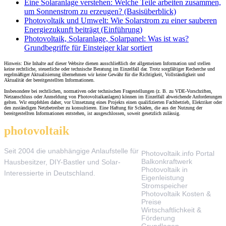
Eine Solaranlage verstehen: Welche Teile arbeiten zusammen,
um Sonnenstrom zu erzeugen? (Basisüberblick)
Photovoltaik und Umwelt: Wie Solarstrom zu einer sauberen
Energiezukunft beiträgt (Einführung)
Photovoltaik, Solaranlage, Solarpanel: Was ist was?
Grundbegriffe für Einsteiger klar sortiert
Hinweis: Die Inhalte auf dieser Website dienen ausschließlich der allgemeinen Information und stellen
keine rechtliche, steuerliche oder technische Beratung im Einzelfall dar. Trotz sorgfältiger Recherche und
regelmäßiger Aktualisierung übernehmen wir keine Gewähr für die Richtigkeit, Vollständigkeit und
Aktualität der bereitgestellten Informationen.
Insbesondere bei rechtlichen, normativen oder technischen Fragestellungen (z. B. zu VDE-Vorschriften,
Netzanschluss oder Anmeldung von Photovoltaikanlagen) können im Einzelfall abweichende Anforderungen
gelten. Wir empfehlen daher, vor Umsetzung eines Projekts einen qualifizierten Fachbetrieb, Elektriker oder
den zuständigen Netzbetreiber zu konsultieren. Eine Haftung für Schäden, die aus der Nutzung der
bereitgestellten Informationen entstehen, ist ausgeschlossen, soweit gesetzlich zulässig.
photovoltaik
.info
THEMEN
Seit 2004 die unabhängige Anlaufstelle für
Photovoltaik.info Portal
Balkonkraftwerk
Hausbesitzer, DIY-Bastler und Solar-
Photovoltaik in
Interessierte in Deutschland.
Eigenleistung
Stromspeicher
Photovoltaik Kosten &
Preise
Wirtschaftlichkeit &
Förderung
Grundlagen