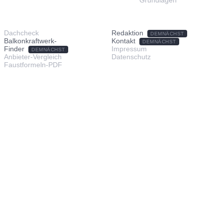
TOOLS & SERVICE
ÜBER UNS
Dachcheck
Redaktion
DEMNÄCHST
Balkonkraftwerk-
Kontakt
DEMNÄCHST
Finder
Impressum
DEMNÄCHST
Anbieter-Vergleich
Datenschutz
Faustformeln-PDF