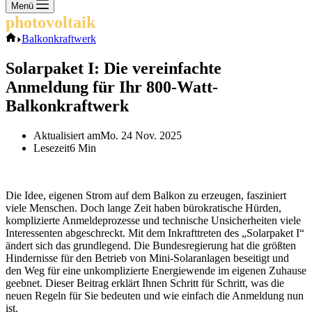
Keine
Menü
Ergebnisse
photovoltaik
.info
Start
Balkonkraftwerk
Solarpaket I: Die vereinfachte
Anmeldung für Ihr 800-Watt-
Balkonkraftwerk
Aktualisiert am
Mo. 24 Nov. 2025
Lesezeit
6 Min
Die Idee, eigenen Strom auf dem Balkon zu erzeugen, fasziniert
viele Menschen. Doch lange Zeit haben bürokratische Hürden,
komplizierte Anmeldeprozesse und technische Unsicherheiten viele
Interessenten abgeschreckt. Mit dem Inkrafttreten des „Solarpaket I“
ändert sich das grundlegend. Die Bundesregierung hat die größten
Hindernisse für den Betrieb von Mini-Solaranlagen beseitigt und
den Weg für eine unkomplizierte Energiewende im eigenen Zuhause
geebnet. Dieser Beitrag erklärt Ihnen Schritt für Schritt, was die
neuen Regeln für Sie bedeuten und wie einfach die Anmeldung nun
ist.