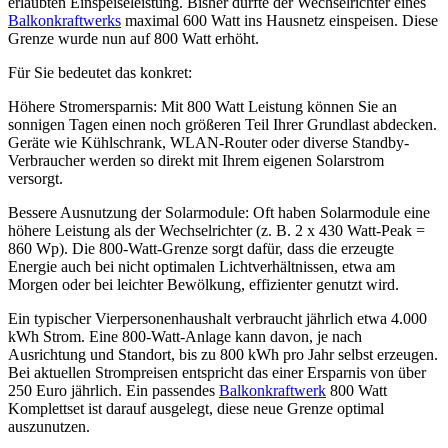
erlaubten Einspeiseleistung. Bisher durfte der Wechselrichter eines
Balkonkraftwerks
maximal 600 Watt ins Hausnetz einspeisen. Diese
Grenze wurde nun auf 800 Watt erhöht.
Für Sie bedeutet das konkret:
Höhere Stromersparnis: Mit 800 Watt Leistung können Sie an
sonnigen Tagen einen noch größeren Teil Ihrer Grundlast abdecken.
Geräte wie Kühlschrank, WLAN-Router oder diverse Standby-
Verbraucher werden so direkt mit Ihrem eigenen Solarstrom
versorgt.
Bessere Ausnutzung der Solarmodule: Oft haben Solarmodule eine
höhere Leistung als der Wechselrichter (z. B. 2 x 430 Watt-Peak =
860 Wp). Die 800-Watt-Grenze sorgt dafür, dass die erzeugte
Energie auch bei nicht optimalen Lichtverhältnissen, etwa am
Morgen oder bei leichter Bewölkung, effizienter genutzt wird.
Ein typischer Vierpersonenhaushalt verbraucht jährlich etwa 4.000
kWh Strom. Eine 800-Watt-Anlage kann davon, je nach
Ausrichtung und Standort, bis zu 800 kWh pro Jahr selbst erzeugen.
Bei aktuellen Strompreisen entspricht das einer Ersparnis von über
250 Euro jährlich. Ein passendes
Balkonkraftwerk
800 Watt
Komplettset ist darauf ausgelegt, diese neue Grenze optimal
auszunutzen.