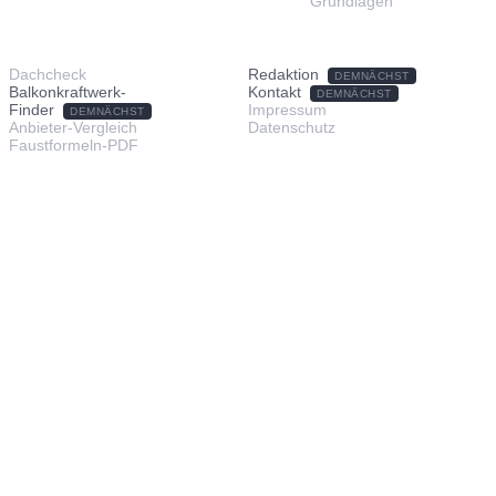
Grundlagen
TOOLS & SERVICE
ÜBER UNS
Dachcheck
Redaktion
DEMNÄCHST
Balkonkraftwerk-
Kontakt
DEMNÄCHST
Finder
Impressum
DEMNÄCHST
Anbieter-Vergleich
Datenschutz
Faustformeln-PDF