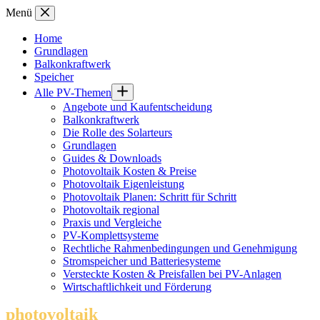
Zum
Menü
Inhalt
springen
Home
Grundlagen
Balkonkraftwerk
Speicher
Alle PV-Themen
Angebote und Kaufentscheidung
Balkonkraftwerk
Die Rolle des Solarteurs
Grundlagen
Guides & Downloads
Photovoltaik Kosten & Preise
Photovoltaik Eigenleistung
Photovoltaik Planen: Schritt für Schritt
Photovoltaik regional
Praxis und Vergleiche
PV-Komplettsysteme
Rechtliche Rahmenbedingungen und Genehmigung
Stromspeicher und Batteriesysteme
Versteckte Kosten & Preisfallen bei PV-Anlagen
Wirtschaftlichkeit und Förderung
photovoltaik
.info