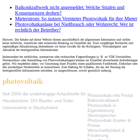
Balkonkraftwerk nicht angemeldet: Welche Strafen und
Konsequenzen drohen?
Mieterstrom: So nutzen Vermieter Photovoltaik für ihre Mieter
Photovoltaikanlage bei Nießbrauch oder Wohnrecht: Wer ist
rechtlich der Betreiber?
Hinweis: Die Inhalte auf dieser Website dienen ausschließlich der allgemeinen Information und stellen
keine rechtliche, steuerliche oder technische Beratung im Einzelfall dar. Trotz sorgfältiger Recherche und
regelmäßiger Aktualisierung übernehmen wir keine Gewähr für die Richtigkeit, Vollständigkeit und
Aktualität der bereitgestellten Informationen.
Insbesondere bei rechtlichen, normativen oder technischen Fragestellungen (z. B. zu VDE-Vorschriften,
Netzanschluss oder Anmeldung von Photovoltaikanlagen) können im Einzelfall abweichende Anforderungen
gelten. Wir empfehlen daher, vor Umsetzung eines Projekts einen qualifizierten Fachbetrieb, Elektriker oder
den zuständigen Netzbetreiber zu konsultieren. Eine Haftung für Schäden, die aus der Nutzung der
bereitgestellten Informationen entstehen, ist ausgeschlossen, soweit gesetzlich zulässig.
photovoltaik
.info
THEMEN
Seit 2004 die unabhängige Anlaufstelle für
Photovoltaik.info Portal
Balkonkraftwerk
Hausbesitzer, DIY-Bastler und Solar-
Photovoltaik in
Interessierte in Deutschland.
Eigenleistung
Stromspeicher
Photovoltaik Kosten &
Preise
Wirtschaftlichkeit &
Förderung