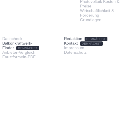
Photovoltaik Kosten &
Preise
Wirtschaftlichkeit &
Förderung
Grundlagen
TOOLS & SERVICE
ÜBER UNS
Dachcheck
Redaktion
DEMNÄCHST
Balkonkraftwerk-
Kontakt
DEMNÄCHST
Finder
Impressum
DEMNÄCHST
Anbieter-Vergleich
Datenschutz
Faustformeln-PDF