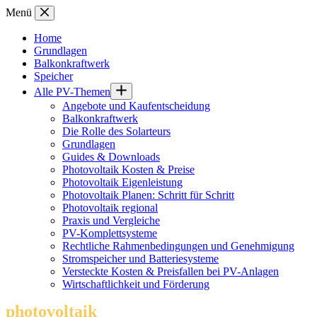
Zum
Menü
Inhalt
springen
Home
Grundlagen
Balkonkraftwerk
Speicher
Alle PV-Themen
Angebote und Kaufentscheidung
Balkonkraftwerk
Die Rolle des Solarteurs
Grundlagen
Guides & Downloads
Photovoltaik Kosten & Preise
Photovoltaik Eigenleistung
Photovoltaik Planen: Schritt für Schritt
Photovoltaik regional
Praxis und Vergleiche
PV-Komplettsysteme
Rechtliche Rahmenbedingungen und Genehmigung
Stromspeicher und Batteriesysteme
Versteckte Kosten & Preisfallen bei PV-Anlagen
Wirtschaftlichkeit und Förderung
photovoltaik
.info