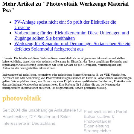
Mehr Artikel zu "Photovoltaik Werkzeuge Material
Psa"
PV-Anlage speist nicht ein: So prüft der Elektriker die
Ursache
Vorbereitung für den Elektrikertermin: Diese Unterlagen und
Zugänge sollten Sie bereithalten
Werkzeug für Reparatur und Demontage: So tauschen Sie ein
defektes Solarmodul fachgerecht aus
Hinweis: Die Inhalte auf dieser Website dienen ausschließlich der allgemeinen Information und stellen
keine rechtliche, steuerliche oder technische Beratung im Einzelfall dar. Trotz sorgfältiger Recherche und
regelmäßiger Aktualisierung übernehmen wir keine Gewähr für die Richtigkeit, Vollständigkeit und
Aktualität der bereitgestellten Informationen.
Insbesondere bei rechtlichen, normativen oder technischen Fragestellungen (z. B. zu VDE-Vorschriften,
Netzanschluss oder Anmeldung von Photovoltaikanlagen) können im Einzelfall abweichende Anforderungen
gelten. Wir empfehlen daher, vor Umsetzung eines Projekts einen qualifizierten Fachbetrieb, Elektriker oder
den zuständigen Netzbetreiber zu konsultieren. Eine Haftung für Schäden, die aus der Nutzung der
bereitgestellten Informationen entstehen, ist ausgeschlossen, soweit gesetzlich zulässig.
photovoltaik
.info
THEMEN
Seit 2004 die unabhängige Anlaufstelle für
Photovoltaik.info Portal
Balkonkraftwerk
Hausbesitzer, DIY-Bastler und Solar-
Photovoltaik in
Interessierte in Deutschland.
Eigenleistung
Stromspeicher