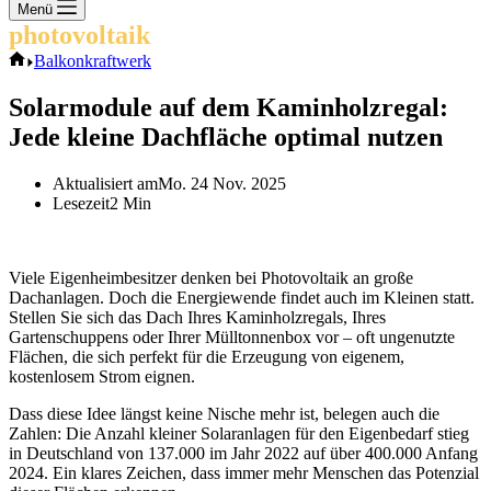
Keine
Menü
Ergebnisse
photovoltaik
.info
Start
Balkonkraftwerk
Solarmodule auf dem Kaminholzregal:
Jede kleine Dachfläche optimal nutzen
Aktualisiert am
Mo. 24 Nov. 2025
Lesezeit
2 Min
Viele Eigenheimbesitzer denken bei Photovoltaik an große
Dachanlagen. Doch die Energiewende findet auch im Kleinen statt.
Stellen Sie sich das Dach Ihres Kaminholzregals, Ihres
Gartenschuppens oder Ihrer Mülltonnenbox vor – oft ungenutzte
Flächen, die sich perfekt für die Erzeugung von eigenem,
kostenlosem Strom eignen.
Dass diese Idee längst keine Nische mehr ist, belegen auch die
Zahlen: Die Anzahl kleiner Solaranlagen für den Eigenbedarf stieg
in Deutschland von 137.000 im Jahr 2022 auf über 400.000 Anfang
2024. Ein klares Zeichen, dass immer mehr Menschen das Potenzial