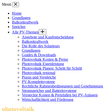
Zum
Menü
Inhalt
springen
Home
Grundlagen
Balkonkraftwerk
Speicher
Alle PV-Themen
Angebote und Kaufentscheidung
Balkonkraftwerk
Die Rolle des Solarteurs
Grundlagen
Guides & Downloads
Photovoltaik Kosten & Preise
Photovoltaik Eigenleistung
Photovoltaik Planen: Schritt für Schritt
Photovoltaik regional
Praxis und Vergleiche
PV-Komplettsysteme
Rechtliche Rahmenbedingungen und Genehmigung
Stromspeicher und Batteriesysteme
Versteckte Kosten & Preisfallen bei PV-Anlagen
Wirtschaftlichkeit und Förderung
photovoltaik
.info