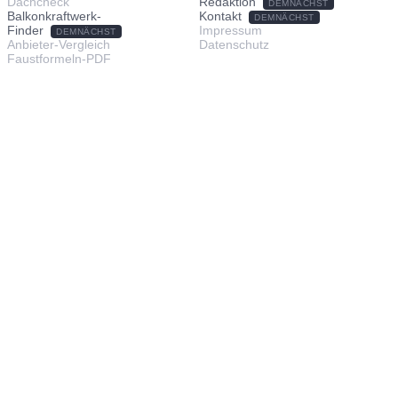
Dachcheck
Redaktion
DEMNÄCHST
Balkonkraftwerk-
Kontakt
DEMNÄCHST
Finder
Impressum
DEMNÄCHST
Anbieter-Vergleich
Datenschutz
Faustformeln-PDF