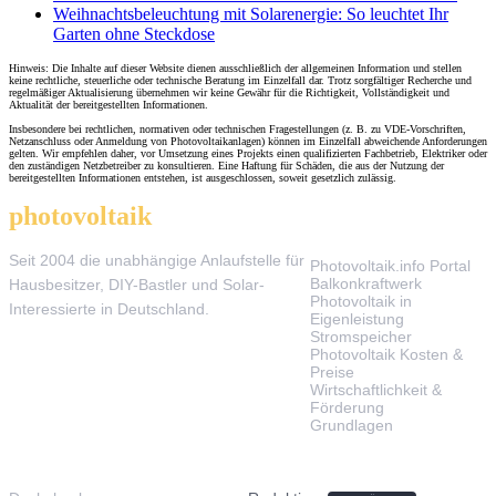
Weihnachtsbeleuchtung mit Solarenergie: So leuchtet Ihr
Garten ohne Steckdose
Hinweis: Die Inhalte auf dieser Website dienen ausschließlich der allgemeinen Information und stellen
keine rechtliche, steuerliche oder technische Beratung im Einzelfall dar. Trotz sorgfältiger Recherche und
regelmäßiger Aktualisierung übernehmen wir keine Gewähr für die Richtigkeit, Vollständigkeit und
Aktualität der bereitgestellten Informationen.
Insbesondere bei rechtlichen, normativen oder technischen Fragestellungen (z. B. zu VDE-Vorschriften,
Netzanschluss oder Anmeldung von Photovoltaikanlagen) können im Einzelfall abweichende Anforderungen
gelten. Wir empfehlen daher, vor Umsetzung eines Projekts einen qualifizierten Fachbetrieb, Elektriker oder
den zuständigen Netzbetreiber zu konsultieren. Eine Haftung für Schäden, die aus der Nutzung der
bereitgestellten Informationen entstehen, ist ausgeschlossen, soweit gesetzlich zulässig.
photovoltaik
.info
THEMEN
Seit 2004 die unabhängige Anlaufstelle für
Photovoltaik.info Portal
Balkonkraftwerk
Hausbesitzer, DIY-Bastler und Solar-
Photovoltaik in
Interessierte in Deutschland.
Eigenleistung
Stromspeicher
Photovoltaik Kosten &
Preise
Wirtschaftlichkeit &
Förderung
Grundlagen
TOOLS & SERVICE
ÜBER UNS