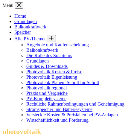
Zum
Menü
Inhalt
springen
Home
Grundlagen
Balkonkraftwerk
Speicher
Alle PV-Themen
Angebote und Kaufentscheidung
Balkonkraftwerk
Die Rolle des Solarteurs
Grundlagen
Guides & Downloads
Photovoltaik Kosten & Preise
Photovoltaik Eigenleistung
Photovoltaik Planen: Schritt für Schritt
Photovoltaik regional
Praxis und Vergleiche
PV-Komplettsysteme
Rechtliche Rahmenbedingungen und Genehmigung
Stromspeicher und Batteriesysteme
Versteckte Kosten & Preisfallen bei PV-Anlagen
Wirtschaftlichkeit und Förderung
photovoltaik
.info