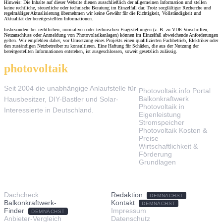
Hinweis: Die Inhalte auf dieser Website dienen ausschließlich der allgemeinen Information und stellen
keine rechtliche, steuerliche oder technische Beratung im Einzelfall dar. Trotz sorgfältiger Recherche und
regelmäßiger Aktualisierung übernehmen wir keine Gewähr für die Richtigkeit, Vollständigkeit und
Aktualität der bereitgestellten Informationen.
Insbesondere bei rechtlichen, normativen oder technischen Fragestellungen (z. B. zu VDE-Vorschriften,
Netzanschluss oder Anmeldung von Photovoltaikanlagen) können im Einzelfall abweichende Anforderungen
gelten. Wir empfehlen daher, vor Umsetzung eines Projekts einen qualifizierten Fachbetrieb, Elektriker oder
den zuständigen Netzbetreiber zu konsultieren. Eine Haftung für Schäden, die aus der Nutzung der
bereitgestellten Informationen entstehen, ist ausgeschlossen, soweit gesetzlich zulässig.
photovoltaik
.info
THEMEN
Seit 2004 die unabhängige Anlaufstelle für
Photovoltaik.info Portal
Balkonkraftwerk
Hausbesitzer, DIY-Bastler und Solar-
Photovoltaik in
Interessierte in Deutschland.
Eigenleistung
Stromspeicher
Photovoltaik Kosten &
Preise
Wirtschaftlichkeit &
Förderung
Grundlagen
TOOLS & SERVICE
ÜBER UNS
Dachcheck
Redaktion
DEMNÄCHST
Balkonkraftwerk-
Kontakt
DEMNÄCHST
Finder
Impressum
DEMNÄCHST
Anbieter-Vergleich
Datenschutz