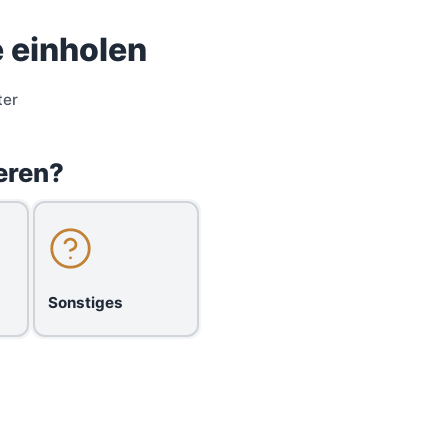
 einholen
ter
eren?
Sonstiges