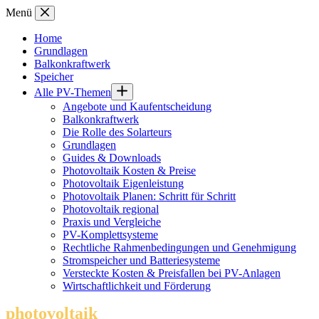
Zum
Menü
Inhalt
springen
Home
Grundlagen
Balkonkraftwerk
Speicher
Alle PV-Themen
Angebote und Kaufentscheidung
Balkonkraftwerk
Die Rolle des Solarteurs
Grundlagen
Guides & Downloads
Photovoltaik Kosten & Preise
Photovoltaik Eigenleistung
Photovoltaik Planen: Schritt für Schritt
Photovoltaik regional
Praxis und Vergleiche
PV-Komplettsysteme
Rechtliche Rahmenbedingungen und Genehmigung
Stromspeicher und Batteriesysteme
Versteckte Kosten & Preisfallen bei PV-Anlagen
Wirtschaftlichkeit und Förderung
photovoltaik
.info