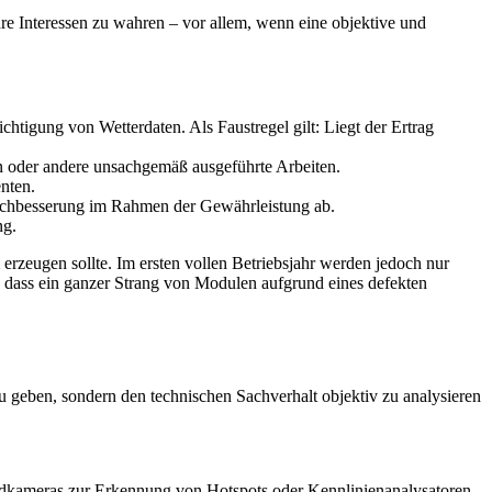
Ihre Interessen zu wahren – vor allem, wenn eine objektive und
ichtigung von Wetterdaten. Als Faustregel gilt: Liegt der Ertrag
n oder andere unsachgemäß ausgeführte Arbeiten.
nten.
e Nachbesserung im Rahmen der Gewährleistung ab.
ng.
erzeugen sollte. Im ersten vollen Betriebsjahr werden jedoch nur
t, dass ein ganzer Strang von Modulen aufgrund eines defekten
 zu geben, sondern den technischen Sachverhalt objektiv zu analysieren
bildkameras zur Erkennung von Hotspots oder Kennlinienanalysatoren