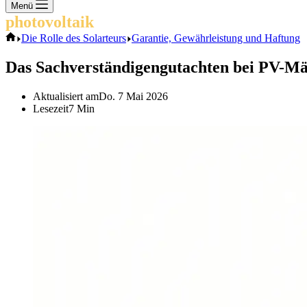
Keine
Menü
Ergebnisse
photovoltaik
.info
Start
Die Rolle des Solarteurs
Garantie, Gewährleistung und Haftung
Das Sachverständigengutachten bei PV-Män
Aktualisiert am
Do. 7 Mai 2026
Lesezeit
7 Min