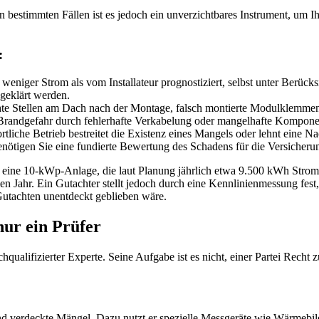
 In bestimmten Fällen ist es jedoch ein unverzichtbares Instrument, um 
:
weniger Strom als vom Installateur prognostiziert, selbst unter Berücks
 geklärt werden.
ichte Stellen am Dach nach der Montage, falsch montierte Modulklemme
e Brandgefahr durch fehlerhafte Verkabelung oder mangelhafte Kompone
twortliche Betrieb bestreitet die Existenz eines Mangels oder lehnt ein
nötigen Sie eine fundierte Bewertung des Schadens für die Versicheru
t eine 10-kWp-Anlage, die laut Planung jährlich etwa 9.500 kWh Strom 
en Jahr. Ein Gutachter stellt jedoch durch eine Kennlinienmessung fes
 Gutachten unentdeckt geblieben wäre.
nur ein Prüfer
hqualifizierter Experte. Seine Aufgabe ist es nicht, einer Partei Recht
e und verdeckte Mängel. Dazu nutzt er spezielle Messgeräte wie Wärme