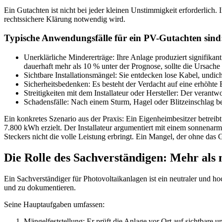
Ein Gutachten ist nicht bei jeder kleinen Unstimmigkeit erforderlich.
rechtssichere Klärung notwendig wird.
Typische Anwendungsfälle für ein PV-Gutachten sind
Unerklärliche Mindererträge: Ihre Anlage produziert signifikant 
dauerhaft mehr als 10 % unter der Prognose, sollte die Ursache
Sichtbare Installationsmängel: Sie entdecken lose Kabel, und
Sicherheitsbedenken: Es besteht der Verdacht auf eine erhöht
Streitigkeiten mit dem Installateur oder Hersteller: Der veran
Schadensfälle: Nach einem Sturm, Hagel oder Blitzeinschlag be
Ein konkretes Szenario aus der Praxis: Ein Eigenheimbesitzer betreib
7.800 kWh erzielt. Der Installateur argumentiert mit einem sonnenarm
Steckers nicht die volle Leistung erbringt. Ein Mangel, der ohne das
Die Rolle des Sachverständigen: Mehr als 
Ein Sachverständiger für Photovoltaikanlagen ist ein neutraler und hoc
und zu dokumentieren.
Seine Hauptaufgaben umfassen:
Mängelfeststellung: Er prüft die Anlage vor Ort auf sichtbar