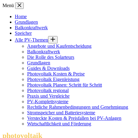
Zum
Menü
Inhalt
springen
Home
Grundlagen
Balkonkraftwerk
Speicher
Alle PV-Themen
Angebote und Kaufentscheidung
Balkonkraftwerk
Die Rolle des Solarteurs
Grundlagen
Guides & Downloads
Photovoltaik Kosten & Preise
Photovoltaik Eigenleistung
Photovoltaik Planen: Schritt für Schritt
Photovoltaik regional
Praxis und Vergleiche
PV-Komplettsysteme
Rechtliche Rahmenbedingungen und Genehmigung
Stromspeicher und Batteriesysteme
Versteckte Kosten & Preisfallen bei PV-Anlagen
Wirtschaftlichkeit und Förderung
photovoltaik
.info