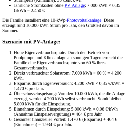
Strompreis (Annahme): 35 Cent/kWh
Jährliche Stromkosten ohne
PV-Anlage
: 7.000 kWh × 0,35
€/kWh = 2.450 €
Die Familie installiert eine 10-kWp-
Photovoltaikanlage
. Diese
erzeugt rund 10.000 kWh Strom pro Jahr, den Großteil davon im
Sommer.
Szenario mit PV-Anlage:
Hohe Eigenverbrauchsquote: Durch den Betrieb von
Poolpumpe und Klimaanlage an sonnigen Tagen erreicht die
Familie eine Eigenverbrauchsquote von 60 % ihres
Gesamtverbrauchs.
Direkt verbrauchter Solarstrom: 7.000 kWh × 60 % = 4.200
kWh.
Ersparnis durch Eigenverbrauch: 4.200 kWh × 0,35 €/kWh =
1.470 € pro Jahr.
Überschusseinspeisung: Von den 10.000 kWh, die die Anlage
erzeugt, werden 4.200 kWh selbst verbraucht. Somit bleiben
5.800 kWh für die Einspeisung.
Einnahmen durch Einspeisung: 5.800 kWh × 0,08 €/kWh
(Annahme Einspeisevergütung) = 464 € pro Jahr.
Gesamter finanzieller Vorteil: 1.470 € (Ersparnis) + 464 €
(Einnahmen) = 1.934 € pro Jahr.