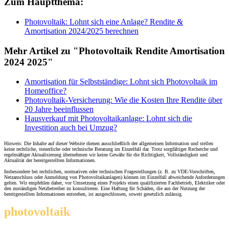
Zum Hauptthema:
Photovoltaik: Lohnt sich eine Anlage? Rendite &
Amortisation 2024/2025 berechnen
Mehr Artikel zu "Photovoltaik Rendite Amortisation
2024 2025"
Amortisation für Selbstständige: Lohnt sich Photovoltaik im
Homeoffice?
Photovoltaik-Versicherung: Wie die Kosten Ihre Rendite über
20 Jahre beeinflussen
Hausverkauf mit Photovoltaikanlage: Lohnt sich die
Investition auch bei Umzug?
Hinweis: Die Inhalte auf dieser Website dienen ausschließlich der allgemeinen Information und stellen
keine rechtliche, steuerliche oder technische Beratung im Einzelfall dar. Trotz sorgfältiger Recherche und
regelmäßiger Aktualisierung übernehmen wir keine Gewähr für die Richtigkeit, Vollständigkeit und
Aktualität der bereitgestellten Informationen.
Insbesondere bei rechtlichen, normativen oder technischen Fragestellungen (z. B. zu VDE-Vorschriften,
Netzanschluss oder Anmeldung von Photovoltaikanlagen) können im Einzelfall abweichende Anforderungen
gelten. Wir empfehlen daher, vor Umsetzung eines Projekts einen qualifizierten Fachbetrieb, Elektriker oder
den zuständigen Netzbetreiber zu konsultieren. Eine Haftung für Schäden, die aus der Nutzung der
bereitgestellten Informationen entstehen, ist ausgeschlossen, soweit gesetzlich zulässig.
photovoltaik
.info
THEMEN