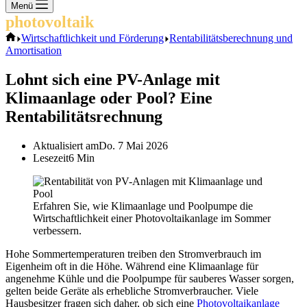
Keine
Menü
Ergebnisse
photovoltaik
.info
Start
Wirtschaftlichkeit und Förderung
Rentabilitätsberechnung und
Amortisation
Lohnt sich eine PV-Anlage mit
Klimaanlage oder Pool? Eine
Rentabilitätsrechnung
Aktualisiert am
Do. 7 Mai 2026
Lesezeit
6 Min
Erfahren Sie, wie Klimaanlage und Poolpumpe die
Wirtschaftlichkeit einer Photovoltaikanlage im Sommer
verbessern.
Hohe Sommertemperaturen treiben den Stromverbrauch im
Eigenheim oft in die Höhe. Während eine Klimaanlage für
angenehme Kühle und die Poolpumpe für sauberes Wasser sorgen,
gelten beide Geräte als erhebliche Stromverbraucher. Viele
Hausbesitzer fragen sich daher, ob sich eine
Photovoltaikanlage