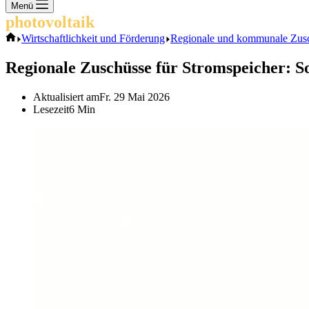
Keine
Menü
Ergebnisse
photovoltaik
.info
Start
Wirtschaftlichkeit und Förderung
Regionale und kommunale Zusch
Regionale Zuschüsse für Stromspeicher: So
Aktualisiert am
Fr. 29 Mai 2026
Lesezeit
6 Min