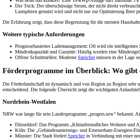
Was heißt das konkret? Eine 10-kWp-Anlage darf maximal 5 k
Der Trick: Der überschüssige Strom, der nicht direkt verbraucht 
Lastspitzen genutzt wird und nicht nur zur Optimierung Ihrer p
Die Erfahrung zeigt, dass diese Begrenzung für die meisten Haushalte 
Weitere typische Anforderungen
Prognosebasiertes Lademanagement: Oft wird ein intelligentes
Mindestkapazität und Garantie: Häufig werden eine Mindestgr
Offene Schnittstellen: Moderne
Speicher
müssen in der Lage se
Förderprogramme im Überblick: Wo gibt e
Die Förderlandschaft ist dynamisch und von Region zu Region sehr unt
entscheidend. Die folgende Übersicht zeigt die wichtigsten Anlaufst
Nordrhein-Westfalen
NRW war lange für sein Landesprogramm „progres.nrw“ bekannt. Auc
Düsseldorf: Das Programm „Klimafreundliches Wohnen und Arbe
Köln: Die „Gebäudesanierungs- und Erneuerbare-Energien-Förd
Münster: Die Stadt fördert
Speicher
in Verbindung mit einer n