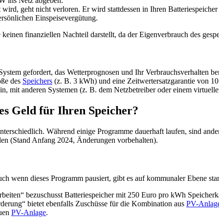
W ins Netz abgeben.
wird, geht nicht verloren. Er wird stattdessen in Ihren Batteriespeicher 
ersönlichen Einspeisevergütung.
keinen finanziellen Nachteil darstellt, da der Eigenverbrauch des gespe
 System gefordert, das Wetterprognosen und Ihr Verbrauchsverhalten be
öße des
Speichers
(z. B. 3 kWh) und eine Zeitwertersatzgarantie von 10 
in, mit anderen Systemen (z. B. dem Netzbetreiber oder einem virtuel
s Geld für Ihren Speicher?
erschiedlich. Während einige Programme dauerhaft laufen, sind andere 
ellen (Stand Anfang 2024, Änderungen vorbehalten).
h wenn dieses Programm pausiert, gibt es auf kommunaler Ebene stark
iten“ bezuschusst Batteriespeicher mit 250 Euro pro kWh Speicherka
erung“ bietet ebenfalls Zuschüsse für die Kombination aus
PV-Anlag
euen
PV-Anlage
.