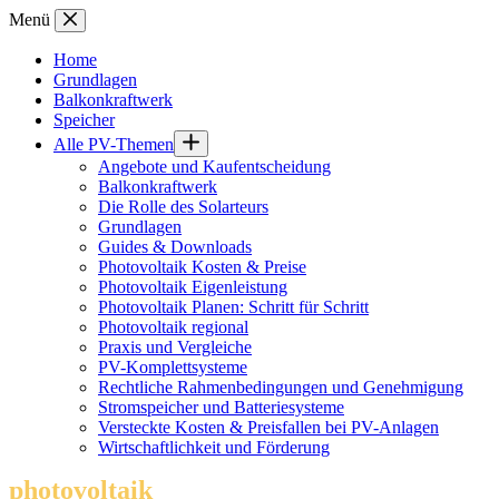
Zum
Menü
Inhalt
springen
Home
Grundlagen
Balkonkraftwerk
Speicher
Alle PV-Themen
Angebote und Kaufentscheidung
Balkonkraftwerk
Die Rolle des Solarteurs
Grundlagen
Guides & Downloads
Photovoltaik Kosten & Preise
Photovoltaik Eigenleistung
Photovoltaik Planen: Schritt für Schritt
Photovoltaik regional
Praxis und Vergleiche
PV-Komplettsysteme
Rechtliche Rahmenbedingungen und Genehmigung
Stromspeicher und Batteriesysteme
Versteckte Kosten & Preisfallen bei PV-Anlagen
Wirtschaftlichkeit und Förderung
photovoltaik
.info