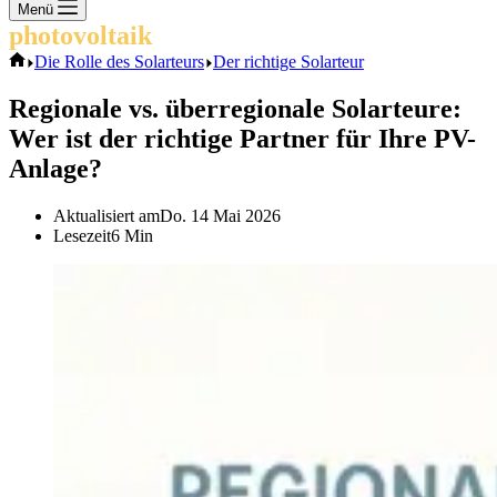
Keine
Menü
Ergebnisse
photovoltaik
.info
Start
Die Rolle des Solarteurs
Der richtige Solarteur
Regionale vs. überregionale Solarteure:
Wer ist der richtige Partner für Ihre PV-
Anlage?
Aktualisiert am
Do. 14 Mai 2026
Lesezeit
6 Min