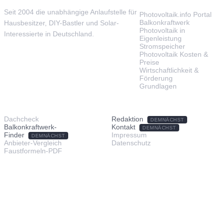
Seit 2004 die unabhängige Anlaufstelle für
Photovoltaik.info Portal
Balkonkraftwerk
Hausbesitzer, DIY-Bastler und Solar-
Photovoltaik in
Interessierte in Deutschland.
Eigenleistung
Stromspeicher
Photovoltaik Kosten &
Preise
Wirtschaftlichkeit &
Förderung
Grundlagen
TOOLS & SERVICE
ÜBER UNS
Dachcheck
Redaktion
DEMNÄCHST
Balkonkraftwerk-
Kontakt
DEMNÄCHST
Finder
Impressum
DEMNÄCHST
Anbieter-Vergleich
Datenschutz
Faustformeln-PDF