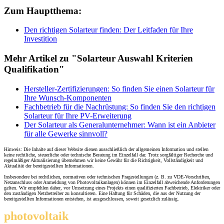
Zum Hauptthema:
Den richtigen Solarteur finden: Der Leitfaden für Ihre
Investition
Mehr Artikel zu "Solarteur Auswahl Kriterien
Qualifikation"
Hersteller-Zertifizierungen: So finden Sie einen Solarteur für
Ihre Wunsch-Komponenten
Fachbetrieb für die Nachrüstung: So finden Sie den richtigen
Solarteur für Ihre PV-Erweiterung
Der Solarteur als Generalunternehmer: Wann ist ein Anbieter
für alle Gewerke sinnvoll?
Hinweis: Die Inhalte auf dieser Website dienen ausschließlich der allgemeinen Information und stellen
keine rechtliche, steuerliche oder technische Beratung im Einzelfall dar. Trotz sorgfältiger Recherche und
regelmäßiger Aktualisierung übernehmen wir keine Gewähr für die Richtigkeit, Vollständigkeit und
Aktualität der bereitgestellten Informationen.
Insbesondere bei rechtlichen, normativen oder technischen Fragestellungen (z. B. zu VDE-Vorschriften,
Netzanschluss oder Anmeldung von Photovoltaikanlagen) können im Einzelfall abweichende Anforderungen
gelten. Wir empfehlen daher, vor Umsetzung eines Projekts einen qualifizierten Fachbetrieb, Elektriker oder
den zuständigen Netzbetreiber zu konsultieren. Eine Haftung für Schäden, die aus der Nutzung der
bereitgestellten Informationen entstehen, ist ausgeschlossen, soweit gesetzlich zulässig.
photovoltaik
.info
THEMEN