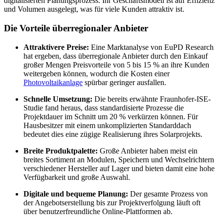
digitalisierten Planungsprozess. Ihr Geschäftsmodell ist auf Effizienz
und Volumen ausgelegt, was für viele Kunden attraktiv ist.
Die Vorteile überregionaler Anbieter
Attraktivere Preise:
Eine Marktanalyse von EuPD Research
hat ergeben, dass überregionale Anbieter durch den Einkauf
großer Mengen Preisvorteile von 5 bis 15 % an ihre Kunden
weitergeben können, wodurch die Kosten einer
Photovoltaikanlage
spürbar geringer ausfallen.
Schnelle Umsetzung:
Die bereits erwähnte Fraunhofer-ISE-
Studie fand heraus, dass standardisierte Prozesse die
Projektdauer im Schnitt um 20 % verkürzen können. Für
Hausbesitzer mit einem unkomplizierten Standarddach
bedeutet dies eine zügige Realisierung ihres Solarprojekts.
Breite Produktpalette:
Große Anbieter haben meist ein
breites Sortiment an Modulen, Speichern und Wechselrichtern
verschiedener Hersteller auf Lager und bieten damit eine hohe
Verfügbarkeit und große Auswahl.
Digitale und bequeme Planung:
Der gesamte Prozess von
der Angebotserstellung bis zur Projektverfolgung läuft oft
über benutzerfreundliche Online-Plattformen ab.