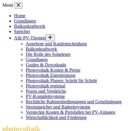
Zum
Menü
Inhalt
springen
Home
Grundlagen
Balkonkraftwerk
Speicher
Alle PV-Themen
Angebote und Kaufentscheidung
Balkonkraftwerk
Die Rolle des Solarteurs
Grundlagen
Guides & Downloads
Photovoltaik Kosten & Preise
Photovoltaik Eigenleistung
Photovoltaik Planen: Schritt für Schritt
Photovoltaik regional
Praxis und Vergleiche
PV-Komplettsysteme
Rechtliche Rahmenbedingungen und Genehmigung
Stromspeicher und Batteriesysteme
Versteckte Kosten & Preisfallen bei PV-Anlagen
Wirtschaftlichkeit und Förderung
photovoltaik
.info