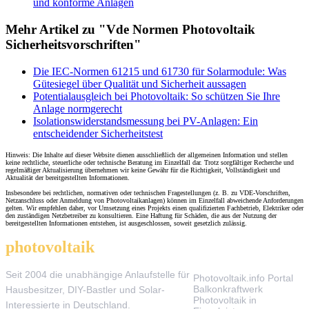
und konforme Anlagen
Mehr Artikel zu "Vde Normen Photovoltaik
Sicherheitsvorschriften"
Die IEC-Normen 61215 und 61730 für Solarmodule: Was
Gütesiegel über Qualität und Sicherheit aussagen
Potentialausgleich bei Photovoltaik: So schützen Sie Ihre
Anlage normgerecht
Isolationswiderstandsmessung bei PV-Anlagen: Ein
entscheidender Sicherheitstest
Hinweis: Die Inhalte auf dieser Website dienen ausschließlich der allgemeinen Information und stellen
keine rechtliche, steuerliche oder technische Beratung im Einzelfall dar. Trotz sorgfältiger Recherche und
regelmäßiger Aktualisierung übernehmen wir keine Gewähr für die Richtigkeit, Vollständigkeit und
Aktualität der bereitgestellten Informationen.
Insbesondere bei rechtlichen, normativen oder technischen Fragestellungen (z. B. zu VDE-Vorschriften,
Netzanschluss oder Anmeldung von Photovoltaikanlagen) können im Einzelfall abweichende Anforderungen
gelten. Wir empfehlen daher, vor Umsetzung eines Projekts einen qualifizierten Fachbetrieb, Elektriker oder
den zuständigen Netzbetreiber zu konsultieren. Eine Haftung für Schäden, die aus der Nutzung der
bereitgestellten Informationen entstehen, ist ausgeschlossen, soweit gesetzlich zulässig.
photovoltaik
.info
THEMEN
Seit 2004 die unabhängige Anlaufstelle für
Photovoltaik.info Portal
Balkonkraftwerk
Hausbesitzer, DIY-Bastler und Solar-
Photovoltaik in
Interessierte in Deutschland.