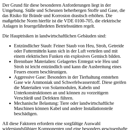
Der Grund für diese besonderen Anforderungen liegt in der
Umgebung. Ställe und Scheunen beherbergen Stoffe und Gase, die
das Risiko für Brände und Korrosion drastisch erhöhen. Die
maßgebliche Norm hierfür ist die VDE 0100-705, die elektrische
Anlagen in feuergefährdeten Betriebsstätten regelt.
Die Hauptrisiken in landwirtschaftlichen Gebäuden sind:
Entzündlicher Staub: Feiner Staub von Heu, Stroh, Getreide
oder Futtermitteln kann sich in der Luft verteilen und mit
einem elektrischen Funken ein explosives Gemisch bilden.
Brennbare Materialien: Gelagertes Erntegut wie Heu und
Stroh ist leicht entzündlich und kann die Ausbreitung eines
Feuers enorm beschleunigen.
Aggressive Gase: Besonders in der Tierhaltung entstehen
Gase wie Ammoniak und Schwefelwasserstoff. Diese greifen
die Materialien von Solarmodulen, Kabeln und
Unterkonstruktionen an und können zu vorzeitigem
Verschleiß und Defekten führen.
Mechanische Belastung: Tiere oder landwirtschaftliche
Maschinen können Kabel und andere Installationsteile
beschädigen.
All diese Faktoren erfordern eine sorgfältige Auswahl
widerstandsfähiger Komponenten und eine besonders gewissenhafte