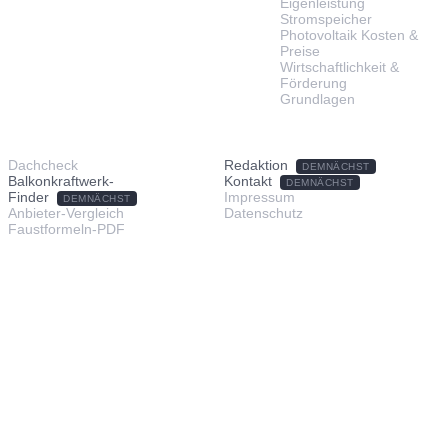
Eigenleistung
Stromspeicher
Photovoltaik Kosten &
Preise
Wirtschaftlichkeit &
Förderung
Grundlagen
TOOLS & SERVICE
ÜBER UNS
Dachcheck
Redaktion
DEMNÄCHST
Balkonkraftwerk-
Kontakt
DEMNÄCHST
Finder
Impressum
DEMNÄCHST
Anbieter-Vergleich
Datenschutz
Faustformeln-PDF