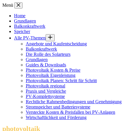
Zum
Menü
Inhalt
springen
Home
Grundlagen
Balkonkraftwerk
Speicher
Alle PV-Themen
Angebote und Kaufentscheidung
Balkonkraftwerk
Die Rolle des Solarteurs
Grundlagen
Guides & Downloads
Photovoltaik Kosten & Preise
Photovoltaik Eigenleistung
Photovoltaik Planen: Schritt für Schritt
Photovoltaik regional
Praxis und Vergleiche
PV-Komplettsysteme
Rechtliche Rahmenbedingungen und Genehmigung
Stromspeicher und Batteriesysteme
Versteckte Kosten & Preisfallen bei PV-Anlagen
Wirtschaftlichkeit und Förderung
photovoltaik
.info