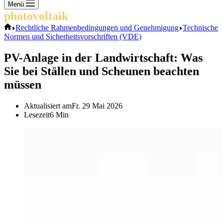
Keine
Menü
Ergebnisse
photovoltaik
.info
Start
Rechtliche Rahmenbedingungen und Genehmigung
Technische
Normen und Sicherheitsvorschriften (VDE)
PV-Anlage in der Landwirtschaft: Was
Sie bei Ställen und Scheunen beachten
müssen
Aktualisiert am
Fr. 29 Mai 2026
Lesezeit
6 Min