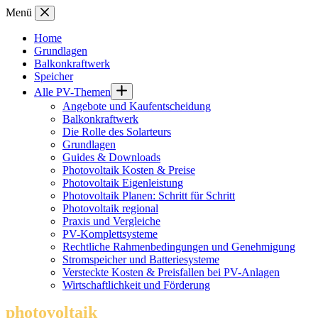
Zum
Menü
Inhalt
springen
Home
Grundlagen
Balkonkraftwerk
Speicher
Alle PV-Themen
Angebote und Kaufentscheidung
Balkonkraftwerk
Die Rolle des Solarteurs
Grundlagen
Guides & Downloads
Photovoltaik Kosten & Preise
Photovoltaik Eigenleistung
Photovoltaik Planen: Schritt für Schritt
Photovoltaik regional
Praxis und Vergleiche
PV-Komplettsysteme
Rechtliche Rahmenbedingungen und Genehmigung
Stromspeicher und Batteriesysteme
Versteckte Kosten & Preisfallen bei PV-Anlagen
Wirtschaftlichkeit und Förderung
photovoltaik
.info