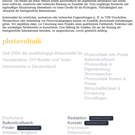
Hinweis: Die Inhalte auf dieser Website dienen ausschließlich der allgemeinen Information und stellen
keine rechtliche, steuerliche oder technische Beratung im Einzelfall dar. Trotz sorgfältiger Recherche und
regelmäßiger Aktualisierung übernehmen wir keine Gewähr für die Richtigkeit, Vollständigkeit und
Aktualität der bereitgestellten Informationen.
Insbesondere bei rechtlichen, normativen oder technischen Fragestellungen (z. B. zu VDE-Vorschriften,
Netzanschluss oder Anmeldung von Photovoltaikanlagen) können im Einzelfall abweichende Anforderungen
gelten. Wir empfehlen daher, vor Umsetzung eines Projekts einen qualifizierten Fachbetrieb, Elektriker oder
den zuständigen Netzbetreiber zu konsultieren. Eine Haftung für Schäden, die aus der Nutzung der
bereitgestellten Informationen entstehen, ist ausgeschlossen, soweit gesetzlich zulässig.
photovoltaik
.info
THEMEN
Seit 2004 die unabhängige Anlaufstelle für
Photovoltaik.info Portal
Balkonkraftwerk
Hausbesitzer, DIY-Bastler und Solar-
Photovoltaik in
Interessierte in Deutschland.
Eigenleistung
Stromspeicher
Photovoltaik Kosten &
Preise
Wirtschaftlichkeit &
Förderung
Grundlagen
TOOLS & SERVICE
ÜBER UNS
Dachcheck
Redaktion
DEMNÄCHST
Balkonkraftwerk-
Kontakt
DEMNÄCHST
Finder
Impressum
DEMNÄCHST
Anbieter-Vergleich
Datenschutz